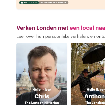
FOOD TOUR
GEZINSVRIENDELIJK
Verken Londen met
een local naa
Leer over hun persoonlijke verhalen, en on
Hello
Ik ben
Hello
Ik be
Chris
Anthon
The London Historian
The London