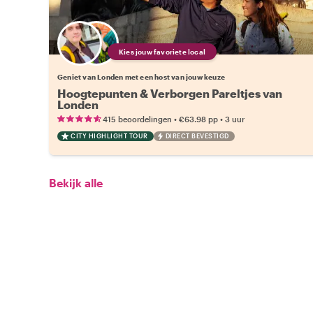
Kies jouw favoriete local
Geniet van Londen met een host van jouw keuze
Hoogtepunten & Verborgen Pareltjes van
Londen
•
•
415 beoordelingen
€63.98
pp
3 uur
CITY HIGHLIGHT TOUR
DIRECT BEVESTIGD
Bekijk alle