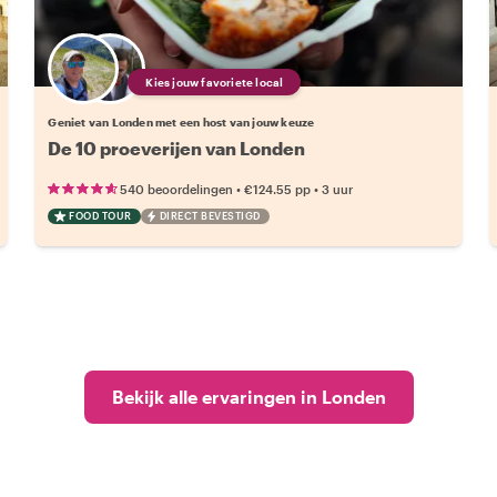
Kies jouw favoriete local
Geniet van Londen met een host van jouw keuze
De 10 proeverijen van Londen
•
•
540 beoordelingen
€124.55
pp
3 uur
FOOD TOUR
DIRECT BEVESTIGD
Bekijk alle ervaringen in Londen