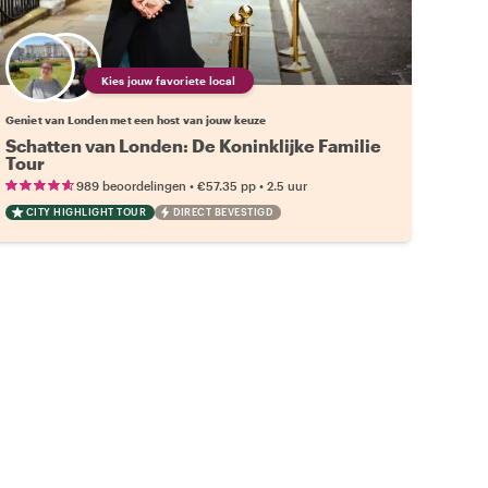
Kies jouw favoriete local
Geniet van Londen met een host van jouw keuze
Schatten van Londen: De Koninklijke Familie
Tour
•
•
989 beoordelingen
€57.35
pp
2.5 uur
CITY HIGHLIGHT TOUR
DIRECT BEVESTIGD