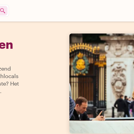
den
izend
thlocals
ste? Het
.