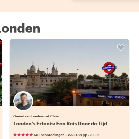
 Londen
Geniet van Londen met Chris
Londen's Erfenis: Een Reis Door de Tijd
•
•
140 beoordelingen
€330.88
pp
8 uur