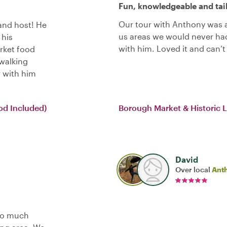
Fun, knowledgeable and tai
Our tour with Anthony was a
and host! He
us areas we would never had
 his
with him. Loved it and can
rket food
walking
r with him
od Included)
Borough Market & Historic 
David
Over local
Ant
so much