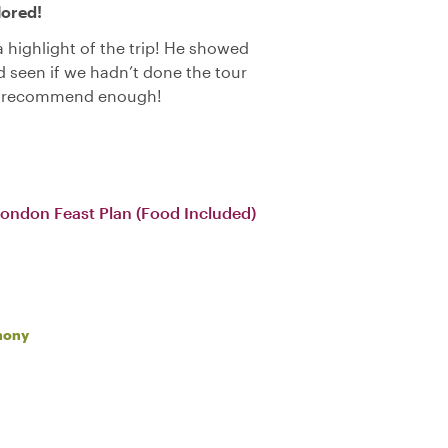
lored!
 highlight of the trip! He showed
 seen if we hadn’t done the tour
’t recommend enough!
London Feast Plan (Food Included)
hony