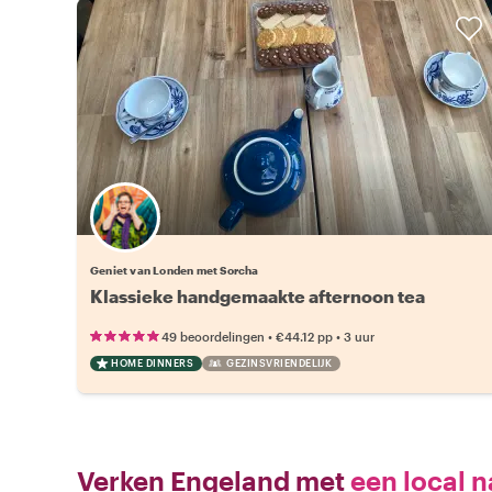
Geniet van Londen met Sorcha
Klassieke handgemaakte afternoon tea
•
•
49 beoordelingen
€44.12
pp
3 uur
HOME DINNERS
GEZINSVRIENDELIJK
Verken Engeland met
een local n