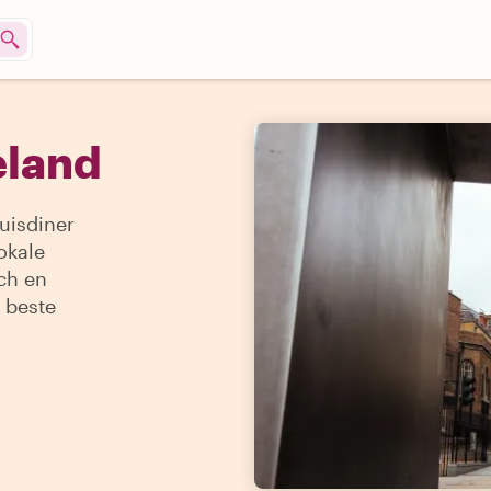
eland
uisdiner
okale
ach en
 beste