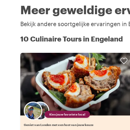
Meer geweldige er
Bekijk andere soortgelijke ervaringen i
10 Culinaire Tours in Engeland
Kies jouw favoriete local
Geniet van Londen met een host van jouw keuze