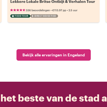
Lekkere Lokale Britse Ontbijt & Verhalen Tour
•
•
336 beoordelingen
€113.97
pp
2.5 uur
FOOD TOUR
DIRECT BEVESTIGD
Bekijk alle ervaringen in Engeland
het beste van de stad a