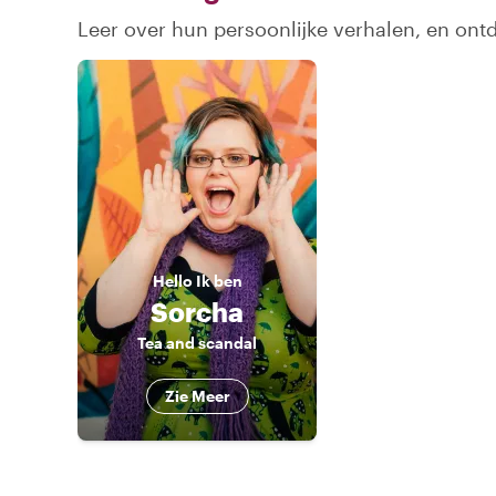
Leer over hun persoonlijke verhalen, en on
Hello
Ik ben
Sorcha
Tea and scandal
Zie Meer