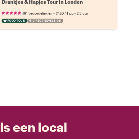
Drankjes & Hapjes Tour in Londen
•
•
461 beoordelingen
€120.41
pp
2.5 uur
FOOD TOUR
DIRECT BEVESTIGD
ls een local