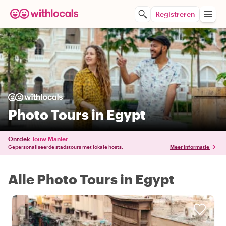
Registreren
Photo Tours in Egypt
Ontdek
Jouw Manier
Gepersonaliseerde stadstours met lokale hosts.
Meer informatie
Alle Photo Tours in Egypt