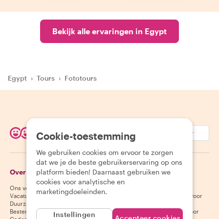
Bekijk alle ervaringen in Egypt
Egypt
›
Tours
›
Fototours
EUR (€)
Cookie-toestemming
We gebruiken cookies om ervoor te zorgen
dat we je de beste gebruikerservaring op ons
Over Withlocals
platform bieden! Daarnaast gebruiken we
Gasten
cookies voor analytische en
Ons verhaal
Helpcentrum voor gasten
marketingdoeleinden.
Vacatures
Annuleringsvoorwaarden voor
Duurzaamheid
gasten
Bestemmingen
Algemene voorwaarden voor
Instellingen
Accepteer cookies