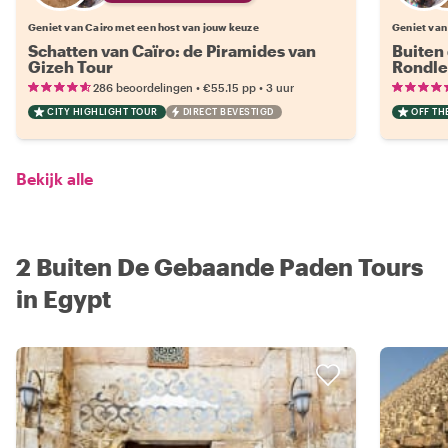
Geniet van Cairo met een host van jouw keuze
Geniet van
Schatten van Caïro: de Piramides van
Buiten
Gizeh Tour
Rondle
•
•
286 beoordelingen
€55.15
pp
3 uur
CITY HIGHLIGHT TOUR
DIRECT BEVESTIGD
OFF TH
Bekijk alle
2 Buiten De Gebaande Paden Tours
in Egypt