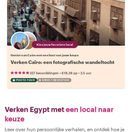
Kies jouw favoriete local
Geniet van Cairo met een host van jouw keuze
Verken Caïro: een fotografische wandeltocht
•
•
227 beoordelingen
€18.38
pp
2.5 uur
PHOTO TOUR
DIRECT BEVESTIGD
Verken Egypt met
een local naar
keuze
Leer over hun persoonlijke verhalen, en ontdek hoe je