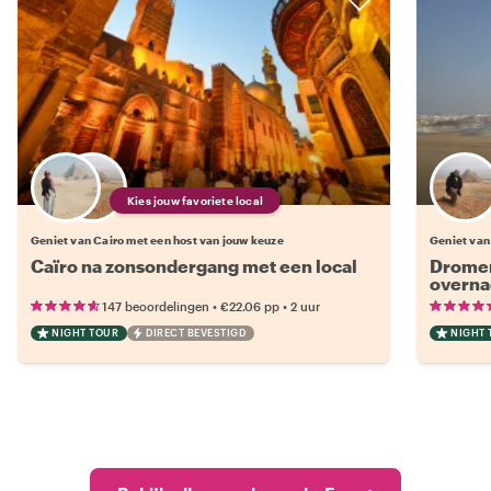
Kies jouw favoriete local
Geniet van Cairo met een host van jouw keuze
Geniet van
Caïro na zonsondergang met een local
Dromen
overna
ontsna
•
•
147 beoordelingen
€22.06
pp
2 uur
vanuit 
NIGHT TOUR
DIRECT BEVESTIGD
NIGHT 