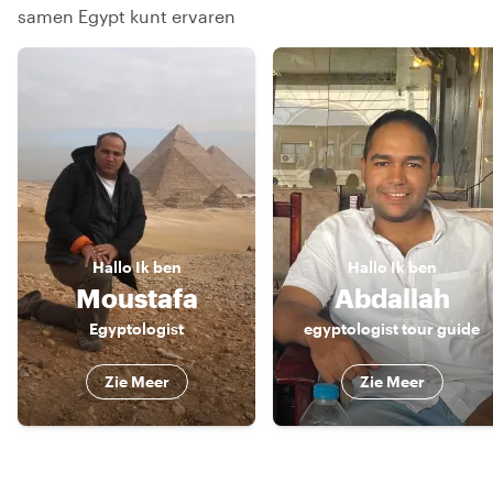
samen Egypt kunt ervaren
Hallo
Ik ben
Hallo
Ik ben
Moustafa
Abdallah
Egyptologist
egyptologist tour guide
Zie Meer
Zie Meer