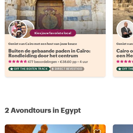
Kies jouw favoriete local
Geniet van Cairo met een host van jouw keuze
Geniet van
Buiten de gebaande paden in Caïro:
Cairo 
Rondleiding door het centrum
een He
•
•
477 beoordelingen
€38.60
pp
4 uur
OFF THE BEATEN TRACK
DIRECT BEVESTIGD
OFF TH
2 Avondtours in Egypt