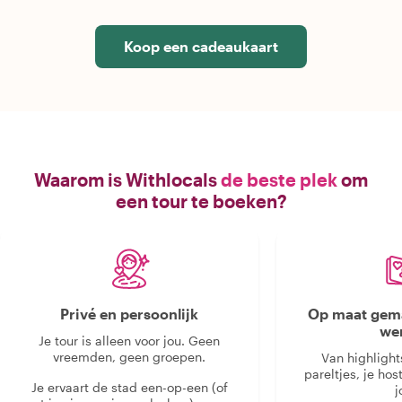
Koop een cadeaukaart
Waarom is Withlocals
de beste plek
om
een tour te boeken?
Privé en persoonlijk
Op maat gema
we
Je tour is alleen voor jou. Geen
vreemden, geen groepen.
Van highlight
pareltjes, je hos
Je ervaart de stad een-op-een (of
j