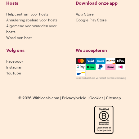
Hosts
Download onze app
Helpcentrum voor hosts
App Store
Annuleringsbeleid voor hosts
Google Play Store
Algemene voorwaarden voor
hosts
Word een host
Volg ons
We accepteren
Mastercard, Visa, Amex, Di
Facebook
Instagram
YouTube
Beschikbaarheid verschilt per bestemming
©
2026
Withlocals.com
|
Privacybeleid
|
Cookies
|
Sitemap