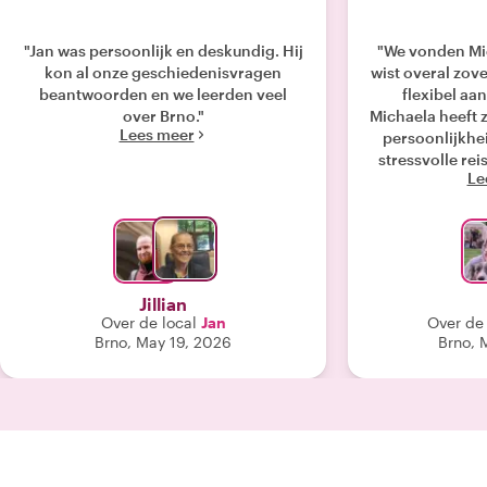
"Jan was persoonlijk en deskundig. Hij
"We vonden Mic
kon al onze geschiedenisvragen
wist overal zove
beantwoorden en we leerden veel
flexibel aa
over Brno."
Michaela heeft z
Lees meer
persoonlijkhei
stressvolle rei
Le
het ontzettend
Een echte aanr
op een leuke e
gen
Jillian
Over de local
Jan
Over de 
Brno, May 19, 2026
Brno, 