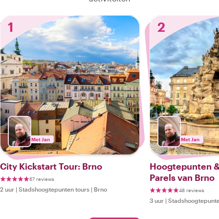
1
2
Met Jan
Met Jan
City Kickstart Tour: Brno
Hoogtepunten &
Parels van Brno
67 reviews
2 uur
|
Stadshoogtepunten tours
|
Brno
48 reviews
3 uur
|
Stadshoogtepunte