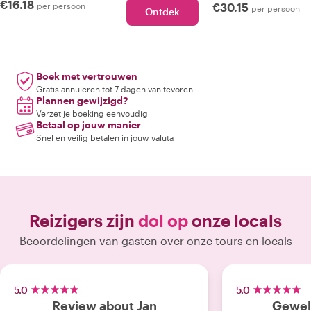
€16.18
per persoon
€30.15
per persoon
Ontdek
Boek met vertrouwen
Gratis annuleren tot 7 dagen van tevoren
Plannen gewijzigd?
Verzet je boeking eenvoudig
Betaal op jouw manier
Snel en veilig betalen in jouw valuta
Reizigers zijn
dol op
onze locals
Beoordelingen van gasten over onze tours en locals
5.0
5.0
Review about Jan
Geweld