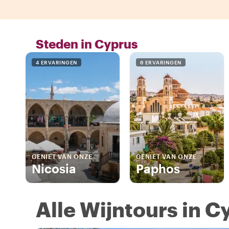
Steden in Cyprus
4 ERVARINGEN
6 ERVARINGEN
GENIET VAN ONZE
GENIET VAN ONZE
Nicosia
Paphos
Alle Wijntours in C