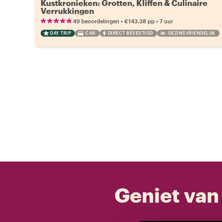
Kustkronieken: Grotten, Kliffen & Culinaire
Verrukkingen
•
•
49 beoordelingen
€143.38
pp
7 uur
DAY TRIP
CAR
DIRECT BEVESTIGD
GEZINSVRIENDELIJK
Geniet van 