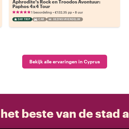
Aphrodite's Rock en Troodos Avontuur:
Paphos 4x4 Tour
•
•
1 beoordeling
€132.35
pp
8 uur
DAY TRIP
CAR
GEZINSVRIENDELIJK
Bekijk alle ervaringen in Cyprus
het beste van de stad a