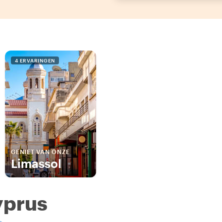
4 ERVARINGEN
GENIET VAN ONZE
Limassol
yprus