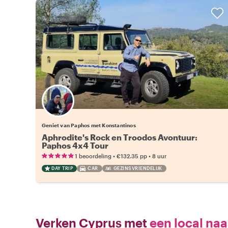
Geniet van Paphos met Konstantinos
Aphrodite's Rock en Troodos Avontuur:
Paphos 4x4 Tour
•
•
1 beoordeling
€132.35
pp
8 uur
DAY TRIP
CAR
GEZINSVRIENDELIJK
Verken Cyprus met
een local naa