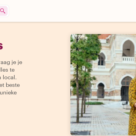
s
aag je je
les te
 local.
et beste
 unieke