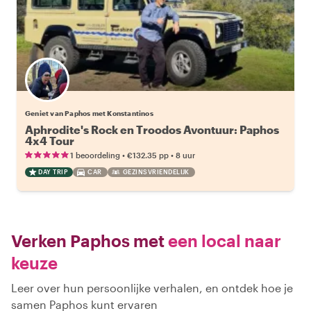
Geniet van Paphos met Konstantinos
Aphrodite's Rock en Troodos Avontuur: Paphos
4x4 Tour
•
•
1 beoordeling
€132.35
pp
8 uur
DAY TRIP
CAR
GEZINSVRIENDELIJK
Verken Paphos met
een local naar
keuze
Leer over hun persoonlijke verhalen, en ontdek hoe je
samen Paphos kunt ervaren