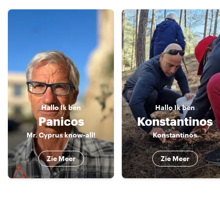
Hallo
Ik ben
Hallo
Ik ben
Panicos
Konstantinos
Mr. Cyprus know-all!
Konstantinos
Zie Meer
Zie Meer