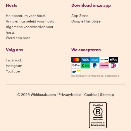
Hosts
Download onze app
Helpcentrum voor hosts
App Store
Annuleringsbeleid voor hosts
Google Play Store
Algemene voorwaarden voor
hosts
Word een host
Volg ons
We accepteren
Mastercard, Visa, Amex, Di
Facebook
Instagram
YouTube
Beschikbaarheid verschilt per bestemming
©
2026
Withlocals.com
|
Privacybeleid
|
Cookies
|
Sitemap