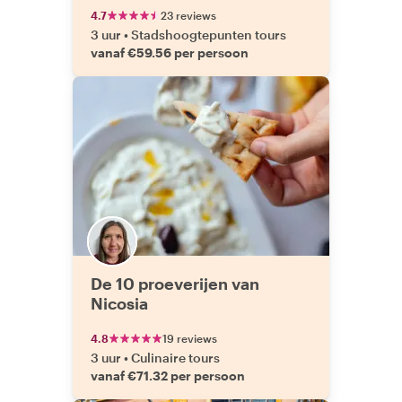
4.7
23 reviews
3 uur
•
Stadshoogtepunten tours
vanaf €59.56 per persoon
De 10 proeverijen van
Nicosia
4.8
19 reviews
3 uur
•
Culinaire tours
vanaf €71.32 per persoon