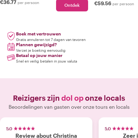
€36.77
per persoon
€59.56
per persoon
Ontdek
Boek met vertrouwen
Gratis annuleren tot 7 dagen van tevoren
Plannen gewijzigd?
Verzet je boeking eenvoudig
Betaal op jouw manier
Snel en veilig betalen in jouw valuta
Reizigers zijn
dol op
onze locals
Beoordelingen van gasten over onze tours en locals
5.0
5.0
Review about Christina
Zeer 