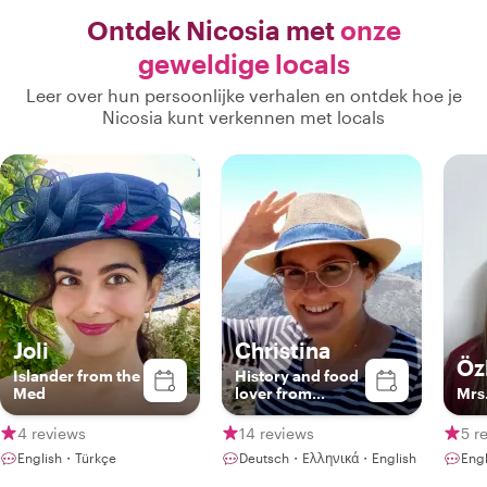
Ontdek Nicosia met
onze
geweldige locals
Leer over hun persoonlijke verhalen en ontdek hoe je
Nicosia kunt verkennen met locals
Joli
Christina
Öz
Islander from the
History and food
Med
lover from
Mrs
Cyprus
4 reviews
14 reviews
5 r
English・Türkçe
Deutsch・Ελληνικά・English
Engl