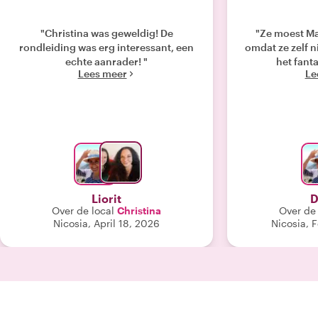
"Christina was geweldig! De
"Ze moest Ma
rondleiding was erg interessant, een
omdat ze zelf n
echte aanrader! "
het fant
Lees meer
Le
Liorit
D
Over de local
Christina
Over de 
Nicosia, April 18, 2026
Nicosia, 