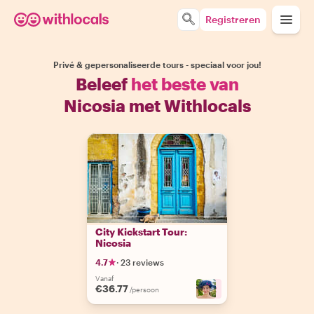
Registreren
Privé & gepersonaliseerde tours - speciaal voor jou!
Beleef
het beste van
Nicosia met Withlocals
City Kickstart Tour:
Nicosia
4.7
·
23 reviews
Vanaf
€36.77
+
2
/persoon