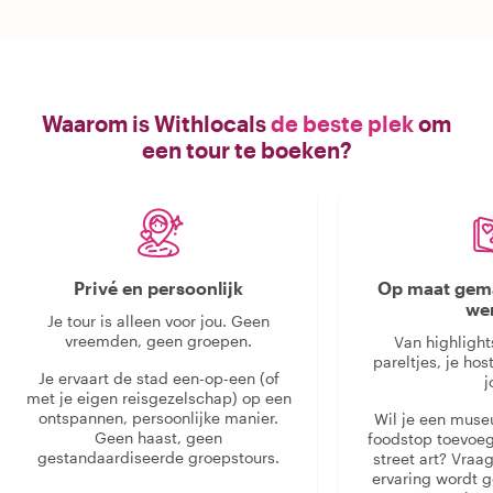
Waarom is Withlocals
de beste plek
om
een tour te boeken?
Privé en persoonlijk
Op maat gema
we
Je tour is alleen voor jou. Geen
vreemden, geen groepen.
Van highlight
pareltjes, je hos
Je ervaart de stad een-op-een (of
j
met je eigen reisgezelschap) op een
ontspannen, persoonlijke manier.
Wil je een muse
Geen haast, geen
foodstop toevoeg
gestandaardiseerde groepstours.
street art? Vraa
ervaring wordt 