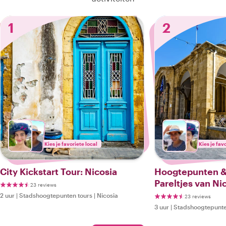
1
2
Kies je favoriete local
Kies je fav
City Kickstart Tour: Nicosia
Hoogtepunten &
Pareltjes van Ni
23 reviews
2 uur
|
Stadshoogtepunten tours
|
Nicosia
23 reviews
3 uur
|
Stadshoogtepunte