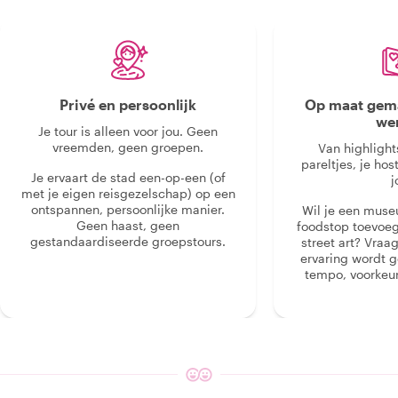
Privé en persoonlijk
Op maat gema
we
Je tour is alleen voor jou. Geen
vreemden, geen groepen.
Van highlight
pareltjes, je hos
Je ervaart de stad een-op-een (of
j
met je eigen reisgezelschap) op een
ontspannen, persoonlijke manier.
Wil je een muse
Geen haast, geen
foodstop toevoeg
gestandaardiseerde groepstours.
street art? Vraa
ervaring wordt 
tempo, voorkeur