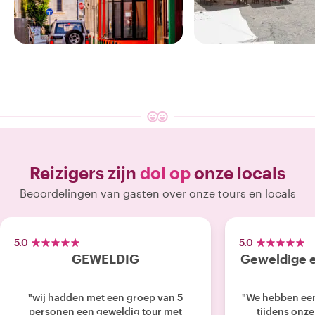
4 ERVARINGEN
4 ERVARINGEN
GENIET VAN ONZE
GENIET VAN ONZE
Limassol
Nicosia
Reizigers zijn
dol op
onze locals
Beoordelingen van gasten over onze tours en locals
5.0
5.0
GEWELDIG
Geweldige e
"wij hadden met een groep van 5
"We hebben een
personen een geweldig tour met
tijdens onze