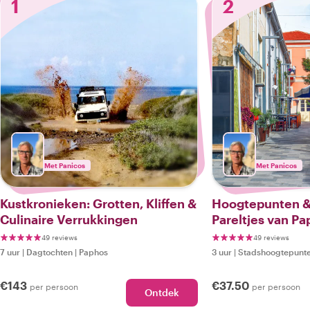
1
2
Met Panicos
Met Panicos
Kustkronieken: Grotten, Kliffen &
Hoogtepunten &
Culinaire Verrukkingen
Pareltjes van P
49 reviews
49 reviews
7 uur
|
Dagtochten
|
Paphos
3 uur
|
Stadshoogtepunte
€143
€37.50
per persoon
per persoon
Ontdek