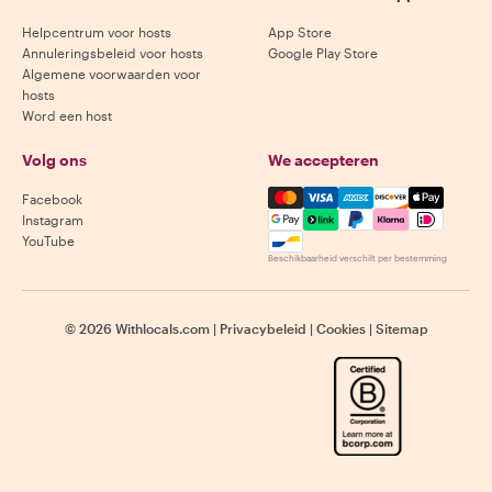
Helpcentrum voor hosts
App Store
Annuleringsbeleid voor hosts
Google Play Store
Algemene voorwaarden voor
hosts
Word een host
Volg ons
We accepteren
Mastercard, Visa, Amex, Di
Facebook
Instagram
YouTube
Beschikbaarheid verschilt per bestemming
©
2026
Withlocals.com
|
Privacybeleid
|
Cookies
|
Sitemap