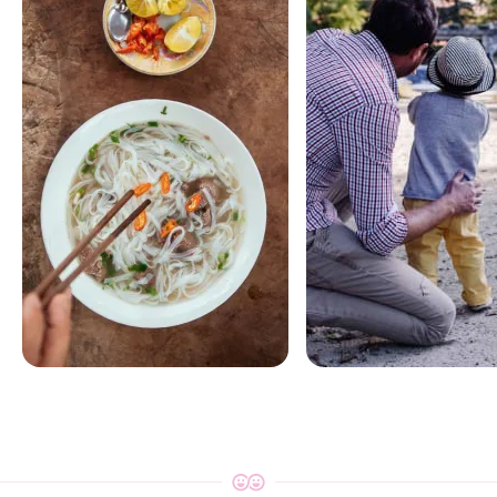
Cyprus voor
Cyprus voor
foodies
families
Home Dinners • Local Delicacies •
Treasure Hunts • Arts & Cra
Food Markets
Cooking Classes