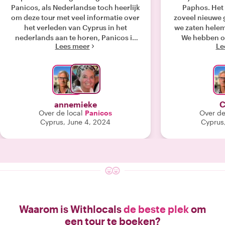
Panicos, als Nederlandse toch heerlijk
Paphos. Het
om deze tour met veel informatie over
zoveel nieuwe 
het verleden van Cyprus in het
we zaten helem
nederlands aan te horen, Panicos is
We hebben o
Lees meer
Le
een echte Cyprioot en spreekt
plekken waarvan
vloeiend Nederlands . Neem van te
bestonden. Er
voren contact op met Panicos om een
van de geschi
leuke trip voor te bereiden, alles is
horen. Zek
mogelijk. Cyprus heeft ons verrast en
wij komen zeker terug , en zullen dan
annemieke
C
weer met Panicos afspreken . "
Over de local
Panicos
Over de
Cyprus, June 4, 2024
Cyprus,
Waarom is Withlocals
de beste plek
om
een tour te boeken?