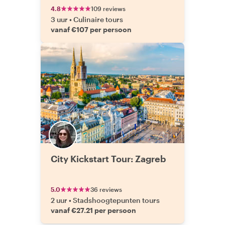
4.8
109 reviews
3 uur
•
Culinaire tours
vanaf €107 per persoon
City Kickstart Tour: Zagreb
5.0
36 reviews
2 uur
•
Stadshoogtepunten tours
vanaf €27.21 per persoon