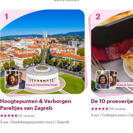
1
2
Kies je favoriete local
Kies je fav
Hoogtepunten & Verborgen
De 10 proeverij
Pareltjes van Zagreb
109 reviews
3 uur
|
Culinaire tours
|
Z
142 reviews
3 uur
|
Stadshoogtepunten tours
|
Zagreb