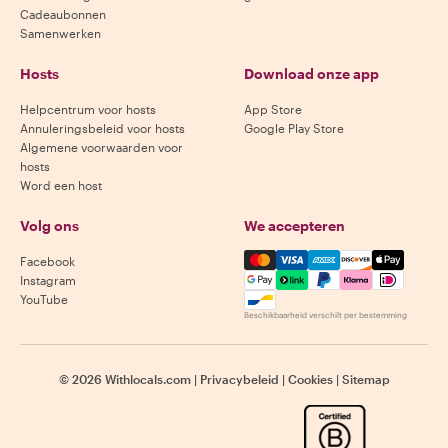
Cadeaubonnen
Samenwerken
Hosts
Download onze app
Helpcentrum voor hosts
App Store
Annuleringsbeleid voor hosts
Google Play Store
Algemene voorwaarden voor
hosts
Word een host
Volg ons
We accepteren
Mastercard, Visa, Amex, Di
Facebook
Instagram
YouTube
Beschikbaarheid verschilt per bestemming
©
2026
Withlocals.com
|
Privacybeleid
|
Cookies
|
Sitemap