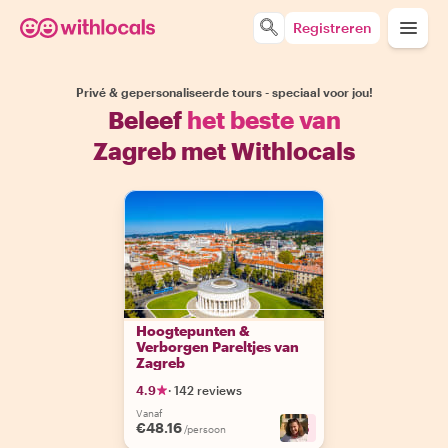
Registreren
Privé & gepersonaliseerde tours - speciaal voor jou!
Beleef
het beste van
Zagreb met Withlocals
Hoogtepunten &
Verborgen Pareltjes van
Zagreb
4.9
·
142 reviews
Vanaf
€48.16
+
5
/persoon