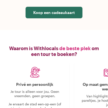
Koop een cadeaukaart
Waarom is Withlocals
de beste plek
om
een tour te boeken?
Privé en persoonlijk
Op maat gema
we
Je tour is alleen voor jou. Geen
vreemden, geen groepen.
Van highlight
pareltjes, je hos
Je ervaart de stad een-op-een (of
j