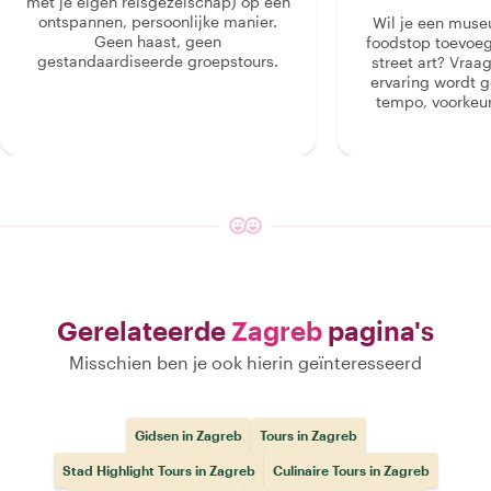
met je eigen reisgezelschap) op een
ontspannen, persoonlijke manier.
Wil je een muse
Geen haast, geen
foodstop toevoeg
gestandaardiseerde groepstours.
street art? Vraa
ervaring wordt 
tempo, voorkeur
Gerelateerde
Zagreb
pagina's
Misschien ben je ook hierin geïnteresseerd
Gidsen in Zagreb
Tours in Zagreb
Stad Highlight Tours in Zagreb
Culinaire Tours in Zagreb