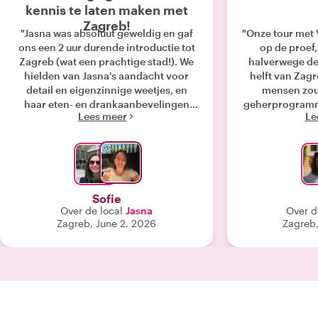
kennis te laten maken met
Zagreb!
"Jasna was absoluut geweldig en gaf
"Onze tour met 
ons een 2 uur durende introductie tot
op de proef
Zagreb (wat een prachtige stad!). We
halverwege de
hielden van Jasna's aandacht voor
helft van Zagr
detail en eigenzinnige weetjes, en
mensen zou
haar eten- en drankaanbevelingen
geherprogramm
Lees meer
Le
waren geweldig."
Niet Vlatka. Z
op en nam ons
echt intere
algemeen heerl
het eten va
werden we 
Sofie
ongelooflijke
Over de local
Jasna
Over d
lokale folkloreg
Zagreb, June 2, 2026
Zagreb
zeker doo
georganisee
episch, maar 
verschille
proefden van
Zagreb te bi
luisterden naa