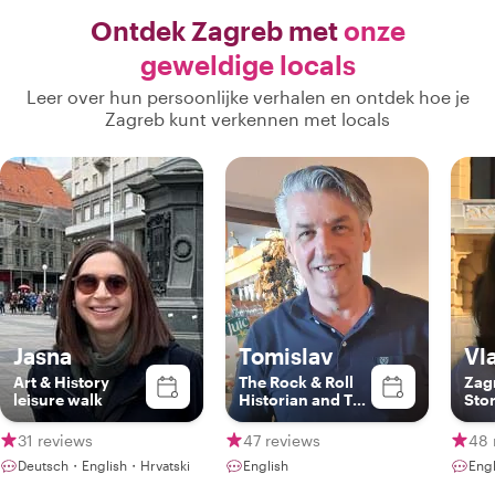
met het leven
Ontdek Zagreb met
onze
elke minuut en
geweldige locals
maar 3 uu
doorbrengen; i
Leer over hun persoonlijke verhalen en ontdek hoe je
steeds onvol
Zagreb kunt verkennen met locals
kunnen Vlatka 
of prijzen, 10 h
Google ook
onvergetelij
Jasna
Tomislav
Vl
Art & History
The Rock & Roll
Zag
leisure walk
Historian and The
Stor
Food Guru
31 reviews
47 reviews
48 
Deutsch・English・Hrvatski
English
Eng