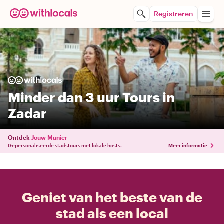
Registreren
Minder dan 3 uur Tours in
Zadar
Ontdek
Jouw Manier
Gepersonaliseerde stadstours met lokale hosts.
Meer informatie
Geniet van het beste van de
stad als een local