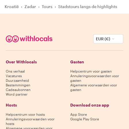
Kroatië
›
Zadar
›
Tours
›
Stadstours langs de highlights
EUR (€)
Over Withlocals
Gasten
Ons verhaal
Helpcentrum voor gasten
Vacatures
Annuleringsvoorwaarden voor
Duurzaamheid
gasten
Bestemmingen
Algemene voorwaarden voor
Cadeaubonnen
gasten
Word partner
Hosts
Download onze app
Helpcentrum voor hosts
App Store
Annuleringsvoorwaarden voor
Google Play Store
hosts
Algemene voorwaarden voor