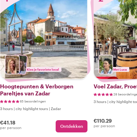
Kies je favoriete local
Met Luca
Hoogtepunten & Verborgen
Voel Zadar, Proe
Pareltjes van Zadar
28 beoordeling
65 beoordelingen
3 hours
|
city highlight to
3 hours
|
city highlight tours
|
Zadar
€110.29
€41.18
Ontdekken
per persoon
per persoon