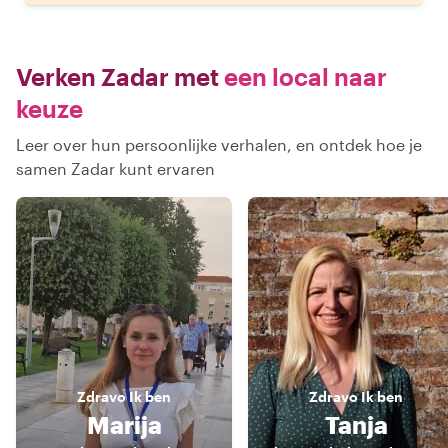
Verken Zadar met
een local naar
keuze
Leer over hun persoonlijke verhalen, en ontdek hoe je
samen Zadar kunt ervaren
Zdravo
Ik ben
Zdravo
Ik ben
Marija
Tanja