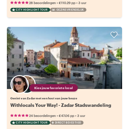
•
•
28 beoordelingen
€110.29
pp
3 uur
CITY HIGHLIGHT TOUR
GEZINSVRIENDELIJK
Kies jouw favoriete local
Geniet van Zadar met een host van jouw keuze
Withlocals Your Way! - Zadar Stadswandeling
•
•
24 beoordelingen
€47.06
pp
3 uur
CITY HIGHLIGHT TOUR
DIRECT BEVESTIGD