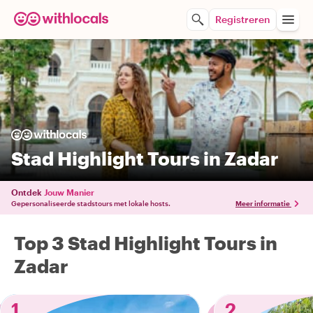
Registreren
Stad Highlight Tours in Zadar
Ontdek
Jouw Manier
Gepersonaliseerde stadstours met lokale hosts.
Meer informatie
Top 3 Stad Highlight Tours in
Zadar
1
2