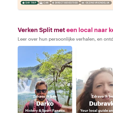
DAY TRIP
CAR
DIRECT BEVESTIGD
GEZINSVRIENDELIJK
Verken Split met
een local naar 
Leer over hun persoonlijke verhalen, en ont
Zdravo
Ik ben
Zdravo
Ik b
Darko
Dubrav
History & Sport Fanatic