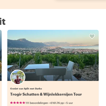
it
Geniet van Split met Darko
Trogir Schatten & Wijnlekkernijen Tour
•
•
111 beoordelingen
€161.76
pp
5 uur