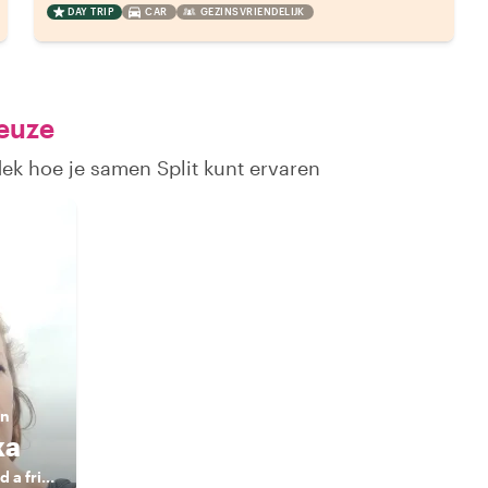
DAY TRIP
CAR
GEZINSVRIENDELIJK
keuze
dek hoe je samen Split kunt ervaren
en
ka
Your local guide and a friend