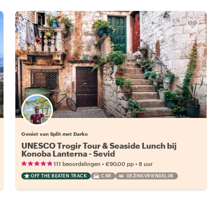
Geniet van Split met Darko
UNESCO Trogir Tour & Seaside Lunch bij
Konoba Lanterna - Sevid
•
•
111 beoordelingen
€90.00
pp
8 uur
OFF THE BEATEN TRACK
CAR
GEZINSVRIENDELIJK