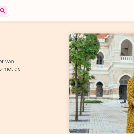
et van
s met de