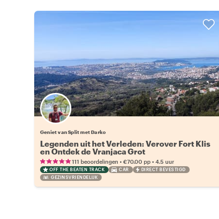
Geniet van Split met Darko
Legenden uit het Verleden: Verover Fort Klis
en Ontdek de Vranjaca Grot
•
•
111 beoordelingen
€70.00
pp
4.5 uur
OFF THE BEATEN TRACK
CAR
DIRECT BEVESTIGD
GEZINSVRIENDELIJK