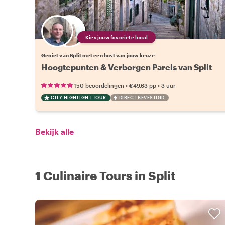
Kies jouw favoriete local
Geniet van Split met een host van jouw keuze
Hoogtepunten & Verborgen Parels van Split
•
•
150 beoordelingen
€49.63
pp
3 uur
CITY HIGHLIGHT TOUR
DIRECT BEVESTIGD
Bekijk alle
1 Culinaire Tours in Split