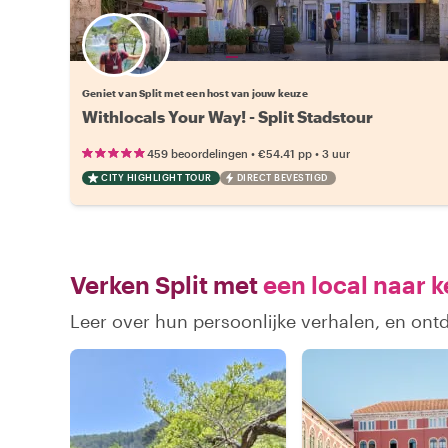
Kies jouw favoriete local
Geniet van Split met een host van jouw keuze
Withlocals Your Way! - Split Stadstour
•
•
459 beoordelingen
€54.41
pp
3 uur
CITY HIGHLIGHT TOUR
DIRECT BEVESTIGD
Verken Split met
een local naar 
Leer over hun persoonlijke verhalen, en ont