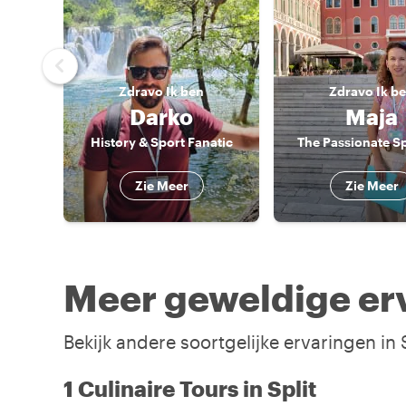
Zdravo
Ik ben
Zdravo
Ik b
Darko
Maja
History & Sport Fanatic
The Passionate Sp
Zie Meer
Zie Meer
Meer geweldige erv
Bekijk andere soortgelijke ervaringen in
1 Culinaire Tours in Split