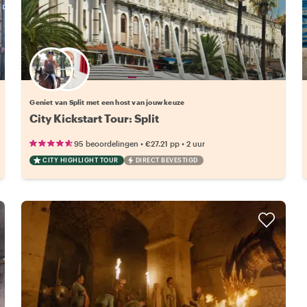
Kies jouw favoriete local
Geniet van Split met een host van jouw keuze
City Kickstart Tour: Split
•
•
95 beoordelingen
€27.21
pp
2 uur
CITY HIGHLIGHT TOUR
DIRECT BEVESTIGD