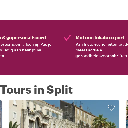
é & gepersonaliseerd
Met een lokale expert
vreemden, alleen jij. Pas je
Van historische feiten tot d
volledig aan naar jouw
meest actuele
en.
gezondheidsvoorschriften
Tours in Split