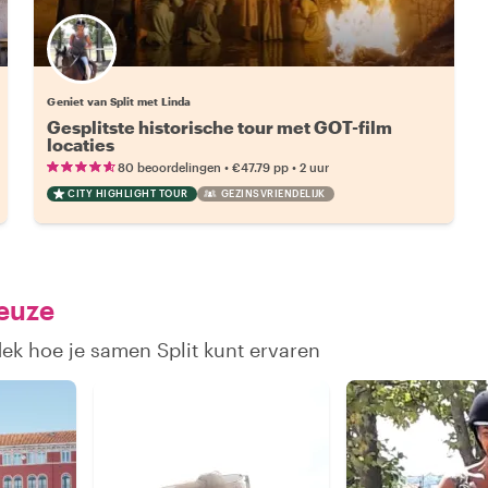
Geniet van Split met Linda
Gesplitste historische tour met GOT-film
locaties
•
•
80 beoordelingen
€47.79
pp
2 uur
CITY HIGHLIGHT TOUR
GEZINSVRIENDELIJK
keuze
dek hoe je samen Split kunt ervaren