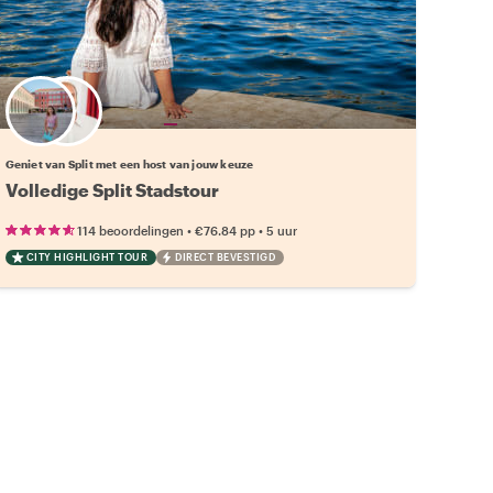
Kies jouw favoriete local
Geniet van Split met een host van jouw keuze
Volledige Split Stadstour
•
•
114 beoordelingen
€76.84
pp
5 uur
CITY HIGHLIGHT TOUR
DIRECT BEVESTIGD