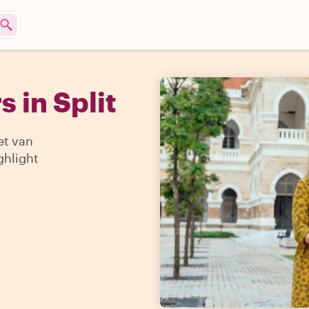
 in Split
et van
ghlight