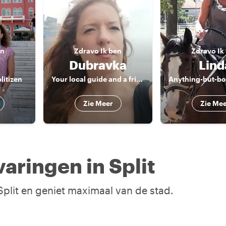
en
Zdravo
Ik ben
Zdravo
Ik
Dubravka
Lind
litizen
Your local guide and a friend
Zie Meer
Zie Me
aringen in Split
 Split en geniet maximaal van de stad.