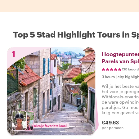
Top 5 Stad Highlight Tours in Sp
1
Hoogtepunten
Parels van Spl
150 beoord
3 hours
|
city highligh
Wil je het beste v
het voor je gerege
Withlocals-ervari
de ware opwindin
pareltjes. Ga mee 
krijg een gevoel v
stad tijdens een to
€49.63
zodat je kunt zegg
Kies je favoriete local
per persoon
Split ervaren!