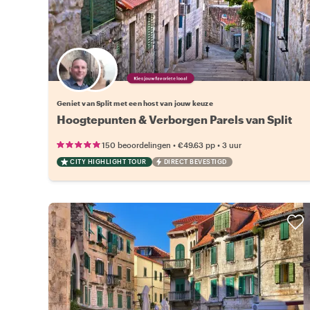
Kies jouw favoriete local
Geniet van Split met een host van jouw keuze
Hoogtepunten & Verborgen Parels van Split
•
•
150 beoordelingen
€49.63
pp
3 uur
CITY HIGHLIGHT TOUR
DIRECT BEVESTIGD