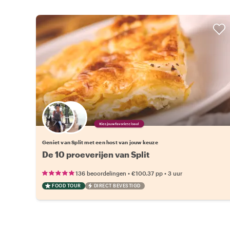
Kies jouw favoriete local
Geniet van Split met een host van jouw keuze
De 10 proeverijen van Split
•
•
136 beoordelingen
€100.37
pp
3 uur
FOOD TOUR
DIRECT BEVESTIGD