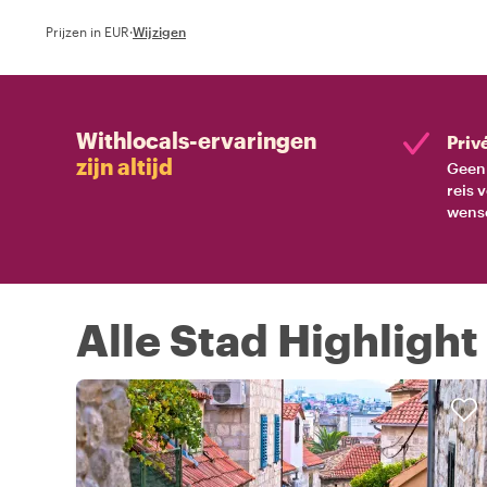
Prijzen in EUR
·
Wijzigen
Withlocals-ervaringen
Priv
zijn altijd
Geen 
reis 
wens
Alle Stad Highlight 