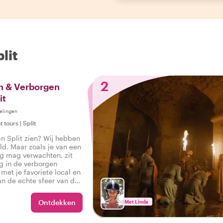
lit
2
 & Verborgen
it
elingen
t tours
|
Split
an Split zien? Wij hebben
ld. Maar zoals je van een
ng mag verwachten, zit
g in de verborgen
met je favoriete local en
an de echte sfeer van de
ur die alles in zich heeft,
en: Ik heb het echte
Ontdekken
Met Linda