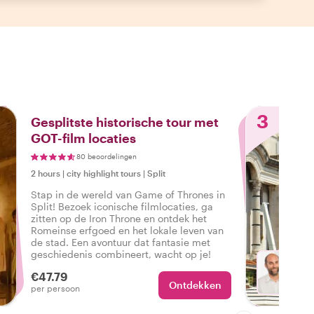
3
Gesplitste historische tour met
GOT-film locaties
80 beoordelingen
2 hours
|
city highlight tours
|
Split
Stap in de wereld van Game of Thrones in
Split! Bezoek iconische filmlocaties, ga
zitten op de Iron Throne en ontdek het
Romeinse erfgoed en het lokale leven van
de stad. Een avontuur dat fantasie met
geschiedenis combineert, wacht op je!
€47.79
Ontdekken
Ki
per persoon