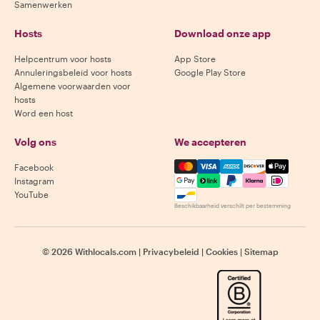
Samenwerken
Hosts
Download onze app
Helpcentrum voor hosts
App Store
Annuleringsbeleid voor hosts
Google Play Store
Algemene voorwaarden voor
hosts
Word een host
Volg ons
We accepteren
Mastercard, Visa, Amex, Di
Facebook
Instagram
YouTube
Beschikbaarheid verschilt per bestemming
©
2026
Withlocals.com
|
Privacybeleid
|
Cookies
|
Sitemap