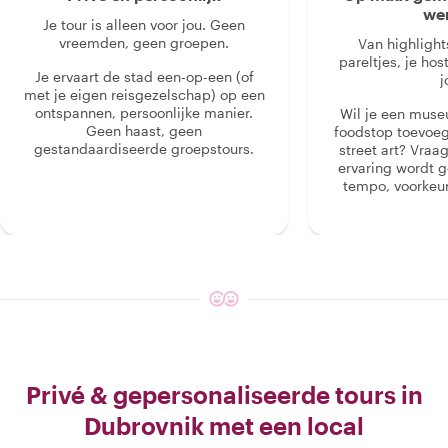
we
Je tour is alleen voor jou. Geen
vreemden, geen groepen.
Van highlight
pareltjes, je hos
Je ervaart de stad een-op-een (of
j
met je eigen reisgezelschap) op een
ontspannen, persoonlijke manier.
Wil je een muse
Geen haast, geen
foodstop toevoeg
gestandaardiseerde groepstours.
street art? Vraa
ervaring wordt 
tempo, voorkeur
Privé & gepersonaliseerde tours in
Dubrovnik met een local