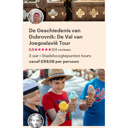
De Geschiedenis van
Dubrovnik: De Val van
Joegoslavië Tour
5.0
124 reviews
3 uur
•
Stadshoogtepunten tours
vanaf €59.06 per persoon