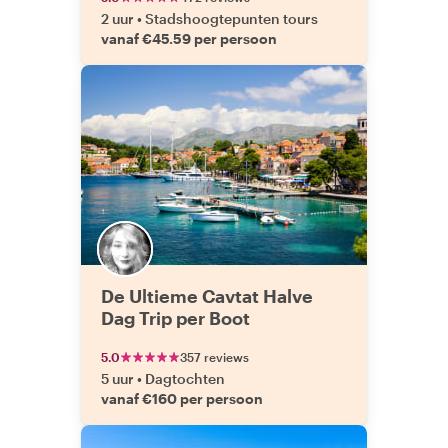
2 uur
•
Stadshoogtepunten tours
vanaf €45.59 per persoon
De Ultieme Cavtat Halve
Dag Trip per Boot
5.0
357 reviews
5 uur
•
Dagtochten
vanaf €160 per persoon