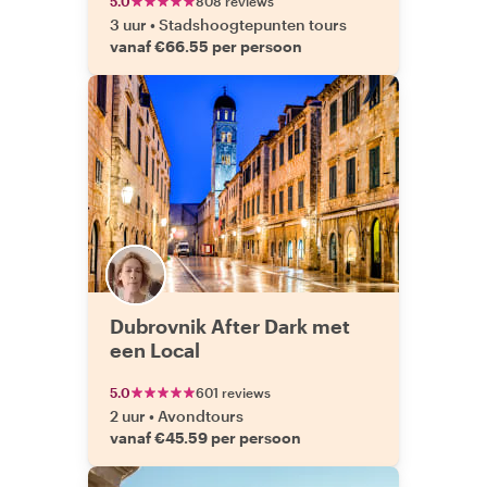
5.0
808 reviews
3 uur
•
Stadshoogtepunten tours
vanaf €66.55 per persoon
Dubrovnik After Dark met
een Local
5.0
601 reviews
2 uur
•
Avondtours
vanaf €45.59 per persoon