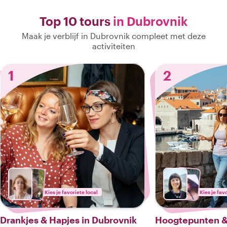
Top 10 tours
in Dubrovnik
Maak je verblijf in Dubrovnik compleet met deze
activiteiten
1
2
Kies je favoriete local
Kies je fav
Drankjes & Hapjes in Dubrovnik
Hoogtepunten &