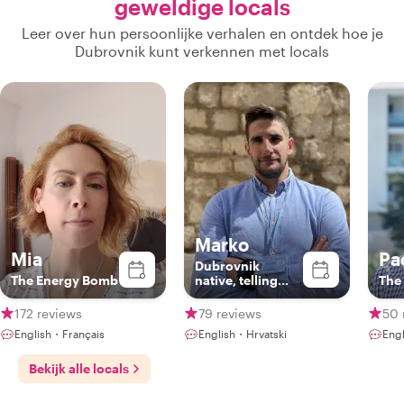
geweldige locals
Leer over hun persoonlijke verhalen en ontdek hoe je
Dubrovnik kunt verkennen met locals
Marko
Mia
Pa
Dubrovnik
The Energy Bomb
native, telling
The 
stories of the city
172 reviews
79 reviews
50 
English・Français
English・Hrvatski
Engl
Bekijk alle locals