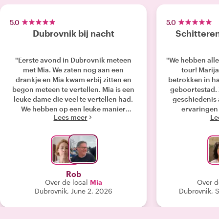
5.0
5.0
Dubrovnik bij nacht
Schitteren
"Eerste avond in Dubrovnik meteen
"We hebben alle
met Mia. We zaten nog aan een
tour! Marija
drankje en Mia kwam erbij zitten en
betrokken in ha
begon meteen te vertellen. Mia is een
geboortestad. 
leuke dame die veel te vertellen had.
geschiedenis 
We hebben op een leuke manier
ervaringen 
Lees meer
Le
Dubrovnik leren kennen en een beetje
aan
doorgronden, want alles kan op zo’n
avond niet. Lekker ijsje gekregen en
een leuk programma doorgenomen
voor de dag erna 😊. Groetjes Rob en
Ingeborg ❤️"
Rob
Over de local
Mia
Over d
Dubrovnik, June 2, 2026
Dubrovnik, 