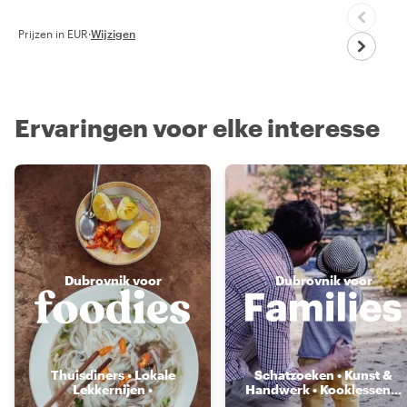
Prijzen in EUR
·
Wijzigen
Ervaringen voor elke interesse
Dubrovnik voor
Dubrovnik voor
Thuisdiners • Lokale
Schatzoeken • Kunst &
Lekkernijen •
Handwerk • Kooklessen
...
Voedselmarkten
...