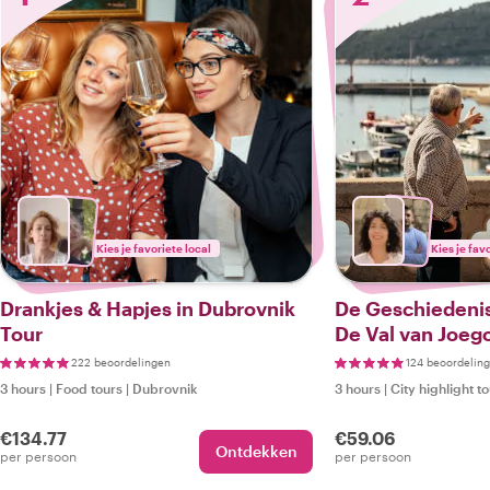
Kies je favoriete local
Kies je fav
Drankjes & Hapjes in Dubrovnik
De Geschiedenis
Tour
De Val van Joego
222 beoordelingen
124 beoordelin
3 hours
|
Food tours
|
Dubrovnik
3 hours
|
City highlight t
€134.77
€59.06
Ontdekken
per persoon
per persoon