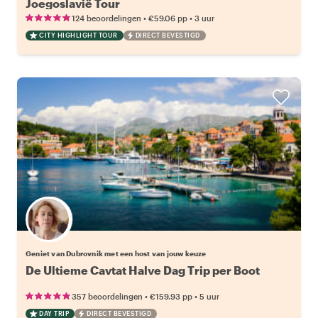
Joegoslavië Tour
•
•
124 beoordelingen
€59.06
pp
3 uur
CITY HIGHLIGHT TOUR
DIRECT BEVESTIGD
Kies jouw favoriete local
Geniet van Dubrovnik met een host van jouw keuze
De Ultieme Cavtat Halve Dag Trip per Boot
•
•
357 beoordelingen
€159.93
pp
5 uur
DAY TRIP
DIRECT BEVESTIGD