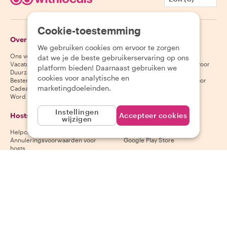
Cookie-toestemming
Over Withlocals
Gasten
We gebruiken cookies om ervoor te zorgen
Ons verhaal
Helpcentrum voor gasten
dat we je de beste gebruikerservaring op ons
Vacatures
Annuleringsvoorwaarden voor
platform bieden! Daarnaast gebruiken we
Duurzaamheid
gasten
cookies voor analytische en
Bestemmingen
Algemene voorwaarden voor
marketingdoeleinden.
Cadeaubonnen
gasten
Word partner
Instellingen
Hosts
Download onze app
Accepteer cookies
wijzigen
Helpcentrum voor hosts
App Store
Annuleringsvoorwaarden voor
Google Play Store
hosts
Algemene voorwaarden voor
hosts
Word een host
Volg ons
Wij accepteren
Mastercard, Visa, Amex, Di
Facebook
Instagram
YouTube