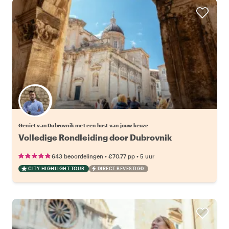
Kies jouw favoriete local
Geniet van Dubrovnik met een host van jouw keuze
Volledige Rondleiding door Dubrovnik
•
•
643 beoordelingen
€70.77
pp
5 uur
CITY HIGHLIGHT TOUR
DIRECT BEVESTIGD