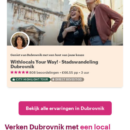
Kies jouw favoriete local
Geniet van Dubrovnik met een host van jouw keuze
Withlocals Your Way! - Stadswandeling
Dubrovnik
•
•
808 beoordelingen
€66.55
pp
3 uur
CITY HIGHLIGHT TOUR
DIRECT BEVESTIGD
Bekijk alle ervaringen in Dubrovnik
Verken Dubrovnik met
een local