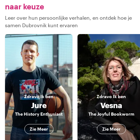
naar keuze
Leer over hun persoonlijke verhalen, en ontdek hoe je
samen Dubrovnik kunt ervaren
Zdravo
Ik ben
Zdravo
Ik ben
Jure
Vesna
The History Enthusiast
The Joyful Bookworm
Zie Meer
Zie Meer