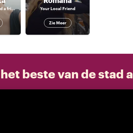
ka
Romana
Your local guide and a friend
Your Local Friend
Zie Meer
het beste van de stad a