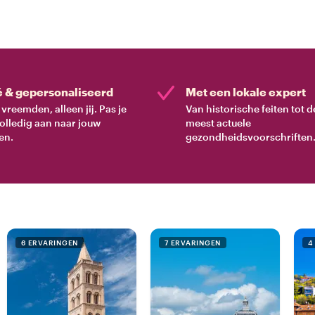
é & gepersonaliseerd
Met een lokale expert
vreemden, alleen jij. Pas je
Van historische feiten tot d
volledig aan naar jouw
meest actuele
en.
gezondheidsvoorschriften
6 ERVARINGEN
7 ERVARINGEN
4