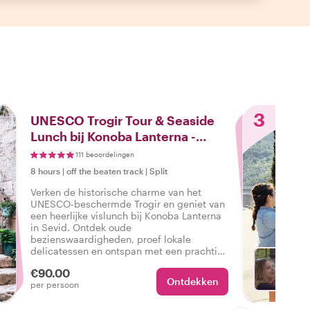
3
UNESCO Trogir Tour & Seaside
Lunch bij Konoba Lanterna -
Sevid
111 beoordelingen
8 hours
|
off the beaten track
|
Split
Verken de historische charme van het
UNESCO-beschermde Trogir en geniet van
een heerlijke vislunch bij Konoba Lanterna
in Sevid. Ontdek oude
bezienswaardigheden, proef lokale
delicatessen en ontspan met een prachtig
uitzicht op zee. Een perfecte mix van
€90.00
geschiedenis, schoonheid, ontspanning en
Ontdekken
Met R
per persoon
smaak wacht op u!