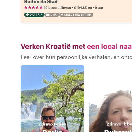
Buiten de Stad
•
•
49 beoordelingen
€194.85
pp
9 uur
DAY TRIP
CAR
DIRECT BEVESTIGD
Verken Kroatië met
een local naa
Leer over hun persoonlijke verhalen, en ont
Zdravo
Ik ben
Zdravo
Ik b