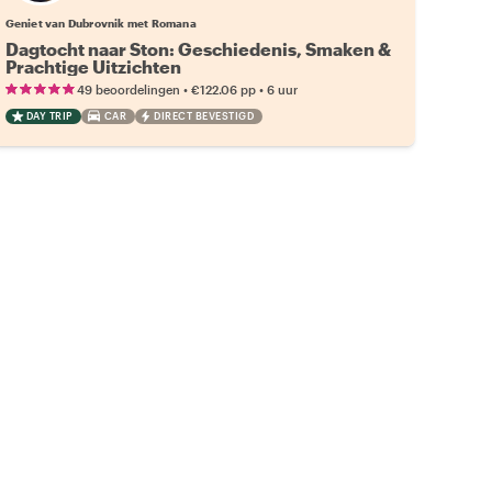
Geniet van Dubrovnik met Romana
Dagtocht naar Ston: Geschiedenis, Smaken &
Prachtige Uitzichten
•
•
49 beoordelingen
€122.06
pp
6 uur
DAY TRIP
CAR
DIRECT BEVESTIGD