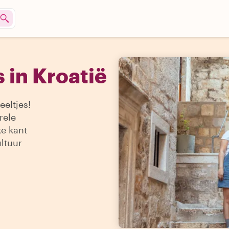
 in Kroatië
eeltjes!
rele
e kant
ultuur