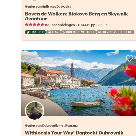
Geniet van Split met Dubravka
Boven de Wolken: Biokovo Berg en Skywalk
Avontuur
•
•
150 beoordelingen
€144.12
pp
8 uur
DAY TRIP
CAR
DIRECT BEVESTIGD
GEZINSVRIENDELIJK
Geniet van Dubrovnik met Romana
Withlocals Your Way! Dagtocht Dubrovnik