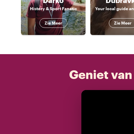
Darko
Dubrav
History & Sport Fanatic
Zie Meer
Zie Meer
Geniet van 