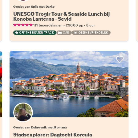
Geniet van Split met Darko
UNESCO Trogir Tour & Seaside Lunch bij
Konoba Lanterna - Sevid
•
•
111 beoordelingen
€90.00
pp
8 uur
OFF THE BEATEN TRACK
CAR
GEZINSVRIENDELIJK
Geniet van Dubrovnik met Romana
Stadsexplorer: Dagtocht Korcula