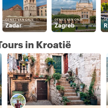
GENIET VAN ONZE
GENIET VAN ONZE
GE
Zadar
Zagreb
R
Tours in Kroatië