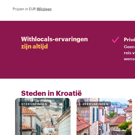
Prijzen in EUR
·
Wijzigen
Withlocals-ervaringen
Priv
zijn altijd
Geen 
reis 
wens
Steden in Kroatië
37 ERVARINGEN
21 ERVARINGEN