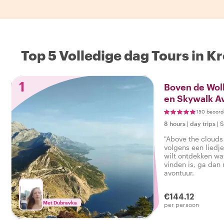
Top 5 Volledige dag Tours in Kr
1
Boven de Wol
en Skywalk A
150 beoord
8 hours
|
day trips
|
S
"Above the clouds
volgens een liedje
wilt ontdekken wa
vinden is, ga dan
avontuur.
€144.12
Met Dubravka
per persoon