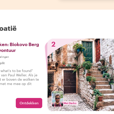
oatië
2
ken: Biokovo Berg
vontuur
elingen
plit
 what's to be found"
 van Paul Weller. Als je
t er boven de wolken te
 met me mee op dit
Ontdekken
Met Darko