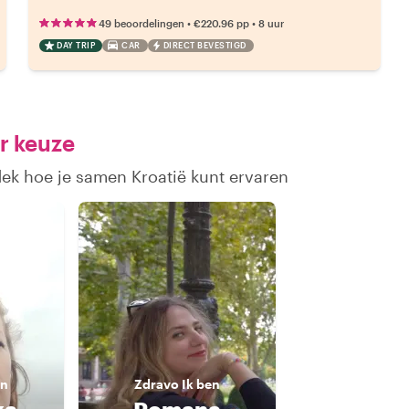
•
•
49 beoordelingen
€220.96
pp
8 uur
DAY TRIP
CAR
DIRECT BEVESTIGD
r keuze
dek hoe je samen Kroatië kunt ervaren
en
Zdravo
Ik ben