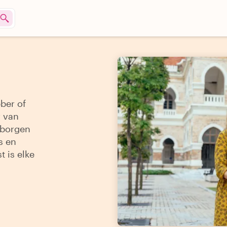
ber of
r van
rborgen
s en
t is elke