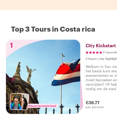
Top 3 Tours in Costa rica
1
City Kickstart
31 beoorde
2 hours
|
city highligh
Welkom in San Jos
het beste kunt et
evenementen er zi
moet bezoeken en 
vermijden? Of heb
nodig om de stad 
deze privétour met
perfecte introduct
stedentrip goed t
€36.77
Kies je favoriete local
per persoon