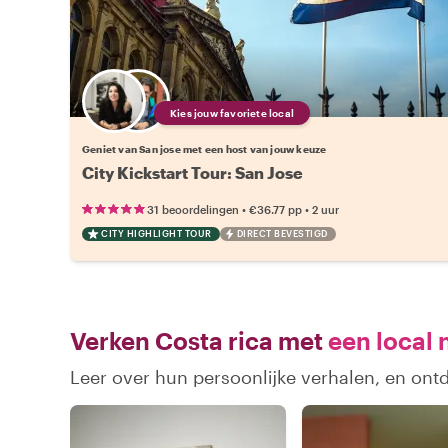
Kies jouw favoriete local
Geniet van San jose met een host van jouw keuze
City Kickstart Tour: San Jose
•
•
31 beoordelingen
€36.77
pp
2 uur
CITY HIGHLIGHT TOUR
DIRECT BEVESTIGD
Verken Costa rica met
een local 
Leer over hun persoonlijke verhalen, en ont