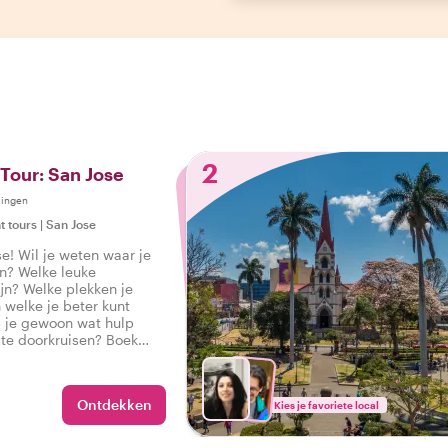
2
 Tour: San Jose
lingen
t tours
|
San Jose
e! Wil je weten waar je
en? Welke leuke
jn? Welke plekken je
welke je beter kunt
 je gewoon wat hulp
te doorkruisen? Boek
 een local en krijg de
ie tot San Jose om je
e beginnen.
Ontdekken
Kies je favoriete local