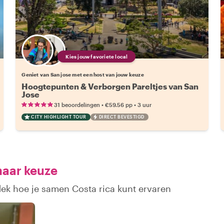
Kies jouw favoriete local
Geniet van San jose met een host van jouw keuze
Hoogtepunten & Verborgen Pareltjes van San
Jose
•
•
31 beoordelingen
€59.56
pp
3 uur
CITY HIGHLIGHT TOUR
DIRECT BEVESTIGD
naar keuze
dek hoe je samen Costa rica kunt ervaren