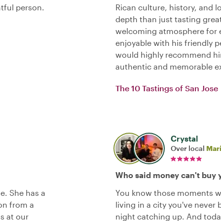
tful person.
Rican culture, history, and
depth than just tasting grea
welcoming atmosphere for e
enjoyable with his friendly 
would highly recommend him
authentic and memorable ex
The 10 Tastings of San Jose
Crystal
Over local
Marí
Who said money can't buy y
se. She has a
You know those moments whe
on from a
living in a city you've never
s at our
night catching up. And toda