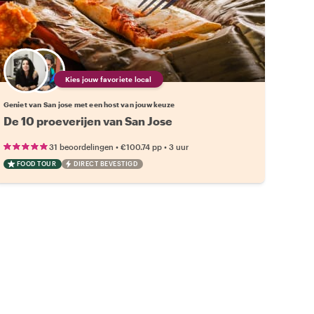
Kies jouw favoriete local
Geniet van San jose met een host van jouw keuze
De 10 proeverijen van San Jose
•
•
31 beoordelingen
€100.74
pp
3 uur
FOOD TOUR
DIRECT BEVESTIGD