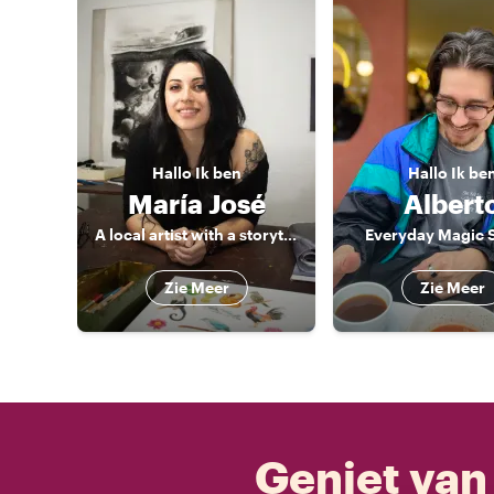
Hallo
Ik ben
Hallo
Ik be
María José
Albert
A local artist with a storyteller heart
Everyday Magic 
Zie Meer
Zie Meer
Geniet van 