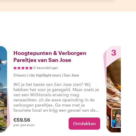
3
Hoogtepunten & Verborgen
Pareltjes van San Jose
31 beoordelingen
3 hours
|
city highlight tours
|
San Jose
Wil je het beste van San Jose zien? Wij
hebben het voor je geregeld. Maar zoals je
van een Withlocals-ervaring mag
verwachten, zit de ware opwinding in de
verborgen pareltjes. Ga mee met je
favoriete local en krijg een gevoel van de
echte sfeer van de stad tijdens een tour die
€59.56
alles heeft, zodat je kunt zeggen: Ik heb
Ontdekken
Ki
per persoon
het echte San Jose ervaren!