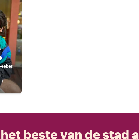
n
o
Seeker
het beste van de stad a