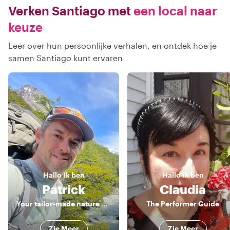
Verken Santiago met
een local naar
keuze
Leer over hun persoonlijke verhalen, en ontdek hoe je
samen Santiago kunt ervaren
Hallo
Ik ben
Hallo
Ik ben
Patrick
Claudia
Your tailor-made nature guide
The Performer Guide
Zie Meer
Zie Meer