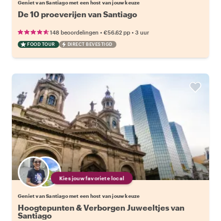
Geniet van Santiago met een host van jouw keuze
De 10 proeverijen van Santiago
•
•
148 beoordelingen
€56.62
pp
3 uur
FOOD TOUR
DIRECT BEVESTIGD
Kies jouw favoriete local
Geniet van Santiago met een host van jouw keuze
Hoogtepunten & Verborgen Juweeltjes van
Santiago