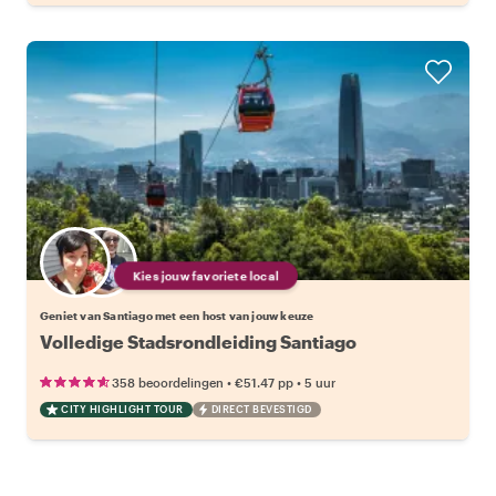
Kies jouw favoriete local
Geniet van Santiago met een host van jouw keuze
Volledige Stadsrondleiding Santiago
•
•
358 beoordelingen
€51.47
pp
5 uur
CITY HIGHLIGHT TOUR
DIRECT BEVESTIGD