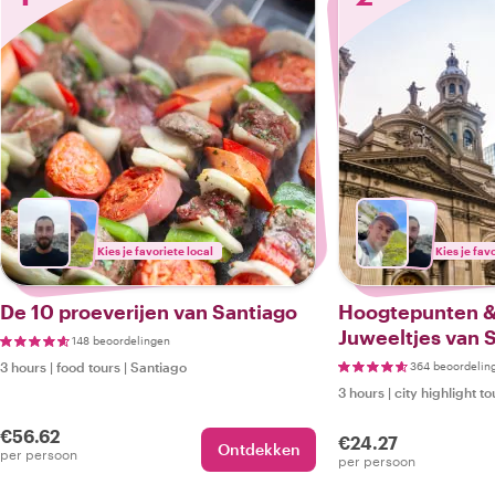
Kies je favoriete local
Kies je fav
De 10 proeverijen van Santiago
Hoogtepunten &
Juweeltjes van 
148 beoordelingen
3 hours
|
food tours
|
Santiago
364 beoordelin
3 hours
|
city highlight to
€56.62
€24.27
Ontdekken
per persoon
per persoon