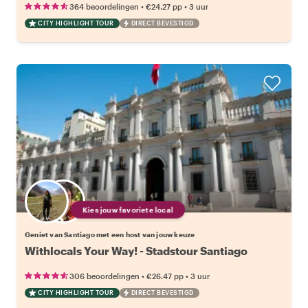
•
•
364 beoordelingen
€24.27
pp
3 uur
CITY HIGHLIGHT TOUR
DIRECT BEVESTIGD
Kies jouw favoriete local
Geniet van Santiago met een host van jouw keuze
Withlocals Your Way! - Stadstour Santiago
•
•
306 beoordelingen
€26.47
pp
3 uur
CITY HIGHLIGHT TOUR
DIRECT BEVESTIGD