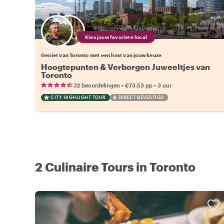
Kies jouw favoriete local
Geniet van Toronto met een host van jouw keuze
Hoogtepunten & Verborgen Juweeltjes van
Toronto
•
•
32 beoordelingen
€73.53
pp
3 uur
CITY HIGHLIGHT TOUR
DIRECT BEVESTIGD
2 Culinaire Tours in Toronto