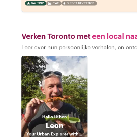
DAY TRIP
CAR
DIRECT BEVESTIGD
Verken Toronto met
een local na
Leer over hun persoonlijke verhalen, en ont
Hallo
Ik ben
Leon
Your Urban Explorer with 32 yrs. of experience; Your best Companion for Toronto and Niagara Falls