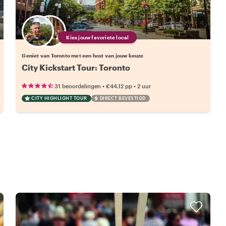
Kies jouw favoriete local
Geniet van Toronto met een host van jouw keuze
City Kickstart Tour: Toronto
•
•
31 beoordelingen
€44.12
pp
2 uur
CITY HIGHLIGHT TOUR
DIRECT BEVESTIGD