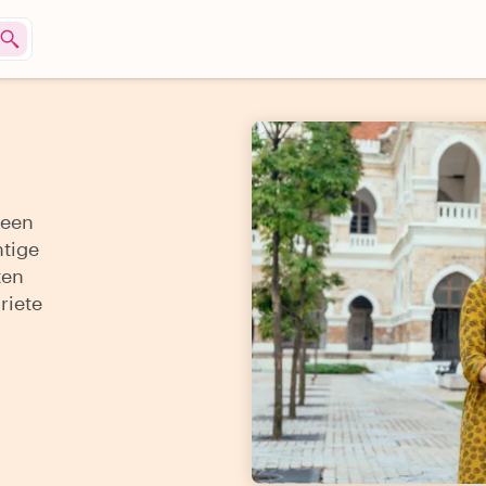
o
 een
htige
ten
riete