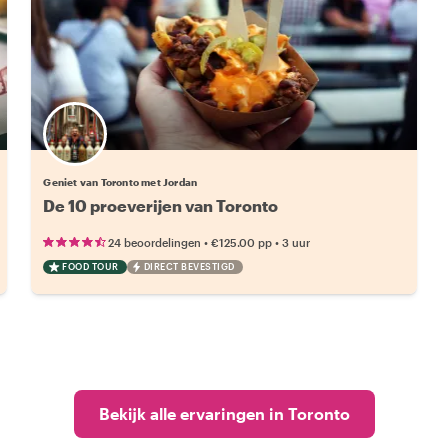
Geniet van Toronto met Jordan
De 10 proeverijen van Toronto
•
•
24 beoordelingen
€125.00
pp
3 uur
FOOD TOUR
DIRECT BEVESTIGD
Bekijk alle ervaringen in Toronto