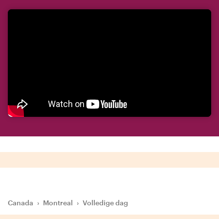
Canada
›
Montreal
›
Volledige dag