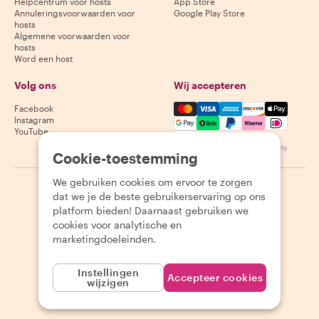
Helpcentrum voor hosts
App Store
Annuleringsvoorwaarden voor
Google Play Store
hosts
Algemene voorwaarden voor
hosts
Word een host
Volg ons
Wij accepteren
Mastercard, Visa, Amex, Di
Facebook
Instagram
YouTube
Beschikbaarheid varieert per bestemming
Cookie-toestemming
We gebruiken cookies om ervoor te zorgen
©
2026
Withlocals.com
|
Privacybeleid
|
Cookies
|
Sitemap
dat we je de beste gebruikerservaring op ons
platform bieden! Daarnaast gebruiken we
cookies voor analytische en
marketingdoeleinden.
Instellingen
Accepteer cookies
wijzigen