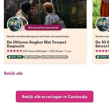
Kies jouw favoriete local
Geniet van Siem Reap met een host van jouw keuze
Geniet van
De Ultieme Angkor Wat Tempel
De 10 
Dagtocht
Street
•
•
240 beoordelingen
€25.74
pp
7 uur
DAY TRIP
TUKTUK
DIRECT BEVESTIGD
FOOD 
Bekijk alle
Bekijk alle ervaringen in Cambodja