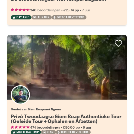
•
•
240 beoordelingen
€25.74
pp
7 uur
DAY TRIP
TUKTUK
DIRECT BEVESTIGD
Geniet van Siem Reap met Ngoun
Privé Tweedaagse Siem Reap Authentieke Tour
(Geleide Tour + Ophalen en Afzetten)
•
•
474 beoordelingen
€90.00
pp
8 uur
MULTI DAY TRIP
CAR
DIRECT BEVESTIGD