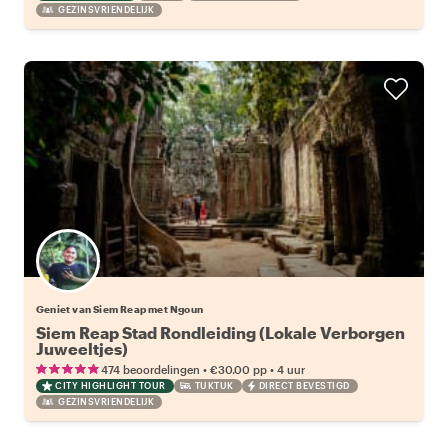
GEZINSVRIENDELIJK
Geniet van Siem Reap met Ngoun
Siem Reap Stad Rondleiding (Lokale Verborgen
Juweeltjes)
•
•
474 beoordelingen
€30.00
pp
4 uur
CITY HIGHLIGHT TOUR
TUKTUK
DIRECT BEVESTIGD
GEZINSVRIENDELIJK