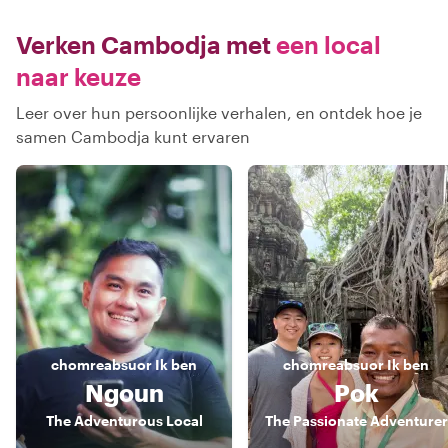
Verken Cambodja met
een local
naar keuze
Leer over hun persoonlijke verhalen, en ontdek hoe je
samen Cambodja kunt ervaren
chomreabsuor
Ik ben
chomreabsuor
Ik ben
Ngoun
Pok
The Adventurous Local
The Passionate Adventurer