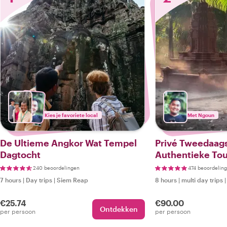
Kies je favoriete local
Met Ngoun
De Ultieme Angkor Wat Tempel
Privé Tweedaag
Dagtocht
Authentieke Tou
Ophalen en Afze
240 beoordelingen
474 beoordelin
7 hours
|
Day trips
|
Siem Reap
8 hours
|
multi day trips
€25.74
€90.00
Ontdekken
per persoon
per persoon