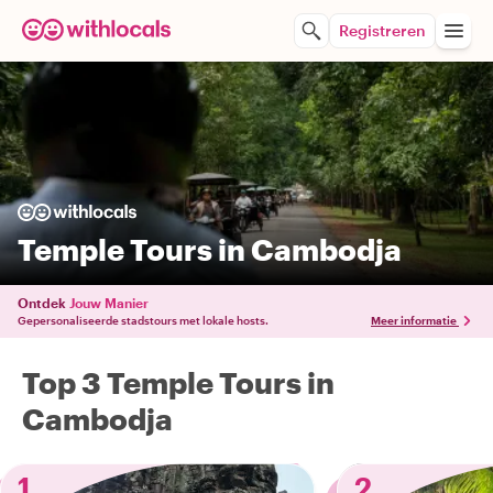
Registreren
Temple Tours in Cambodja
Ontdek
Jouw Manier
Gepersonaliseerde stadstours met lokale hosts.
Meer informatie
Top 3 Temple Tours in
Cambodja
1
2