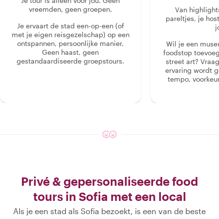
Je tour is alleen voor jou. Geen
vreemden, geen groepen.
Van highlight
pareltjes, je hos
Je ervaart de stad een-op-een (of
j
met je eigen reisgezelschap) op een
ontspannen, persoonlijke manier.
Wil je een muse
Geen haast, geen
foodstop toevoeg
gestandaardiseerde groepstours.
street art? Vraa
ervaring wordt 
tempo, voorkeur
Privé & gepersonaliseerde food
tours in Sofia met een local
Als je een stad als Sofia bezoekt, is een van de beste