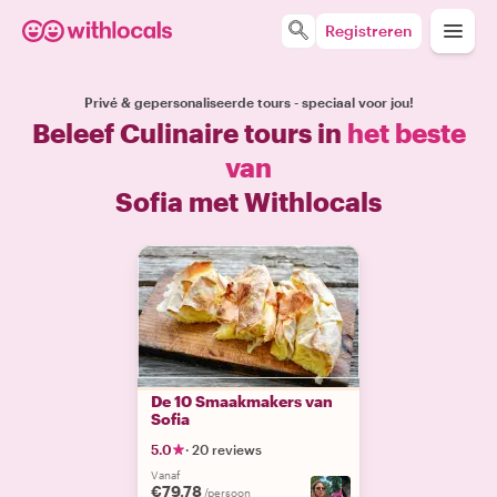
Registreren
Privé & gepersonaliseerde tours - speciaal voor jou!
Beleef Culinaire tours in
het beste
van
Sofia met Withlocals
De 10 Smaakmakers van
Sofia
5.0
·
20 reviews
Vanaf
€79.78
/persoon