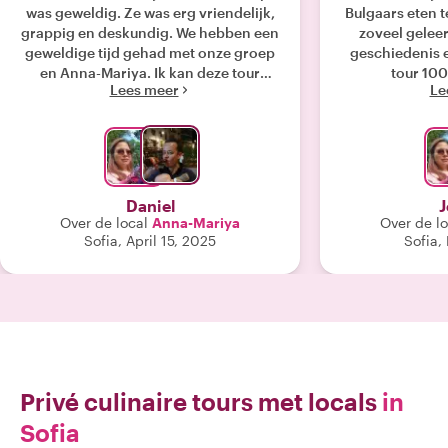
was geweldig. Ze was erg vriendelijk,
Bulgaars eten 
grappig en deskundig. We hebben een
zoveel gelee
geweldige tijd gehad met onze groep
geschiedenis e
en Anna-Mariya. Ik kan deze tour
tour 10
Lees meer
Le
iedereen aanbevelen. "
Daniel
J
Over de local
Anna-Mariya
Over de lo
Sofia, April 15, 2025
Sofia,
Privé culinaire tours met locals
in
Sofia