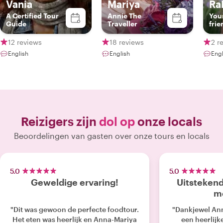
Vania
Mariya
Ral
A Certified Tour
Annie The
Your
Guide
Traveller
frie
12 reviews
18 reviews
2 r
English
English
Eng
Reizigers zijn
dol op
onze locals
Beoordelingen van gasten over onze tours en locals
5.0
5.0
Geweldige ervaring!
Uitsteken
me
"Dit was gewoon de perfecte foodtour.
"Dankjewel An
Het eten was heerlijk en Anna-Mariya
een heerlij