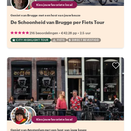
Kies jouw favoriete local
Geniet van Brugge met een host van jouw keuze
De Schoonheid van Brugge per Fiets Tour
•
•
216 beoordelingen
€42.28
pp
2.5 uur
CITY HIGHLIGHT TOUR
FIETS
DIRECT BEVESTIGD
Kies jouw favoriete local
Geniet van Amsterdam met een host van jouw keuze