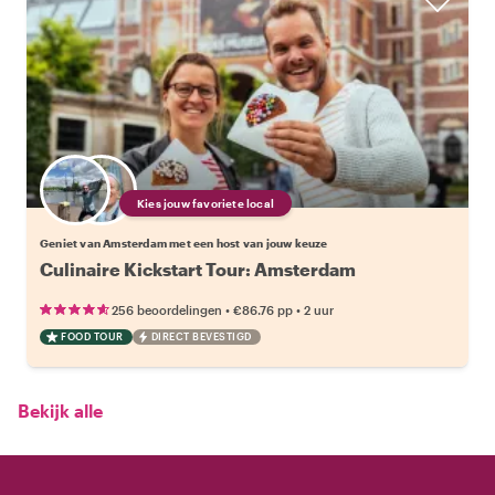
Kies jouw favoriete local
Geniet van Amsterdam met een host van jouw keuze
Culinaire Kickstart Tour: Amsterdam
•
•
256 beoordelingen
€86.76
pp
2 uur
FOOD TOUR
DIRECT BEVESTIGD
Bekijk alle