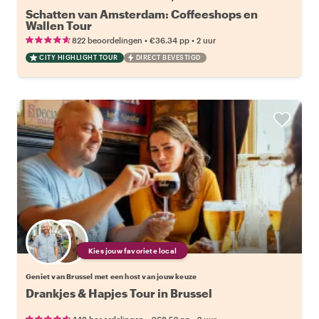
Schatten van Amsterdam: Coffeeshops en
Wallen Tour
•
•
822 beoordelingen
€36.34
pp
2 uur
CITY HIGHLIGHT TOUR
DIRECT BEVESTIGD
Kies jouw favoriete local
Geniet van Brussel met een host van jouw keuze
Drankjes & Hapjes Tour in Brussel