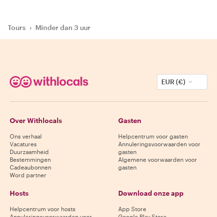
Tours
›
Minder dan 3 uur
EUR (€)
Over Withlocals
Gasten
Ons verhaal
Helpcentrum voor gasten
Vacatures
Annuleringsvoorwaarden voor
Duurzaamheid
gasten
Bestemmingen
Algemene voorwaarden voor
Cadeaubonnen
gasten
Word partner
Hosts
Download onze app
Helpcentrum voor hosts
App Store
Annuleringsvoorwaarden voor
Google Play Store