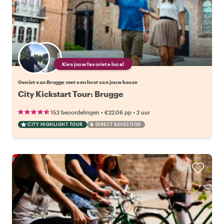
Kies jouw favoriete local
Geniet van Brugge met een host van jouw keuze
City Kickstart Tour: Brugge
•
•
152 beoordelingen
€22.06
pp
2 uur
CITY HIGHLIGHT TOUR
DIRECT BEVESTIGD