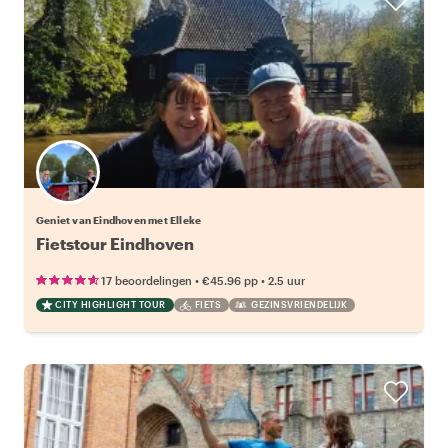
Geniet van Eindhoven met Elleke
Fietstour Eindhoven
•
•
17 beoordelingen
€45.96
pp
2.5 uur
CITY HIGHLIGHT TOUR
FIETS
GEZINSVRIENDELIJK