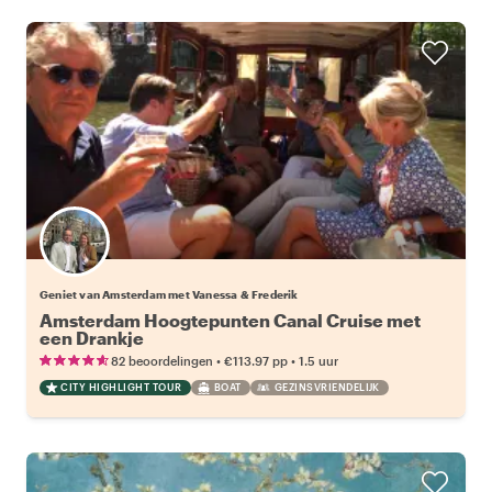
Geniet van Amsterdam met Vanessa & Frederik
Amsterdam Hoogtepunten Canal Cruise met
een Drankje
•
•
82 beoordelingen
€113.97
pp
1.5 uur
CITY HIGHLIGHT TOUR
BOAT
GEZINSVRIENDELIJK