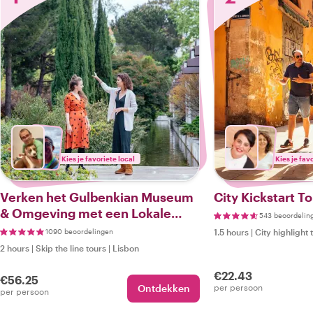
Kies je favoriete local
Kies je fav
Verken het Gulbenkian Museum
City Kickstart To
& Omgeving met een Lokale
543 beoordelin
Gids
1090 beoordelingen
1.5 hours
|
City highlight 
2 hours
|
Skip the line tours
|
Lisbon
€22.43
€56.25
Ontdekken
per persoon
per persoon