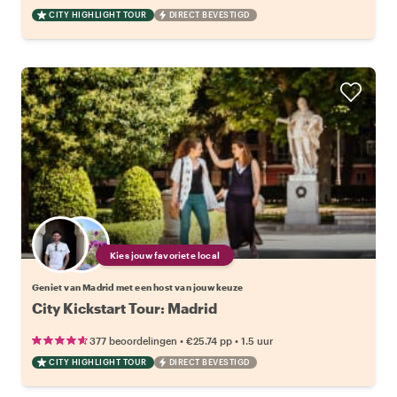
CITY HIGHLIGHT TOUR
DIRECT BEVESTIGD
Kies jouw favoriete local
Geniet van Madrid met een host van jouw keuze
City Kickstart Tour: Madrid
•
•
377 beoordelingen
€25.74
pp
1.5 uur
CITY HIGHLIGHT TOUR
DIRECT BEVESTIGD