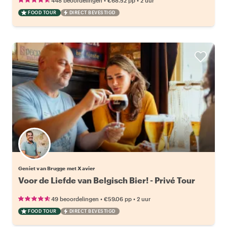
•
•
448 beoordelingen
€68.52
pp
2 uur
FOOD TOUR
DIRECT BEVESTIGD
Geniet van Brugge met Xavier
Voor de Liefde van Belgisch Bier! - Privé Tour
•
•
49 beoordelingen
€59.06
pp
2 uur
FOOD TOUR
DIRECT BEVESTIGD