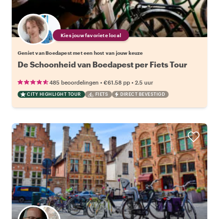
Kies jouw favoriete local
Geniet van Boedapest met een host van jouw keuze
De Schoonheid van Boedapest per Fiets Tour
•
•
485 beoordelingen
€61.58
pp
2.5 uur
CITY HIGHLIGHT TOUR
FIETS
DIRECT BEVESTIGD