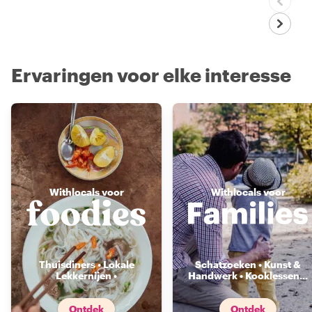
Ervaringen voor elke interesse
Withlocals voor
Withlocals voor
Thuisdiners • Lokale
Schatzoeken • Kunst &
Lekkernijen •
Handwerk • Kooklessen
...
Voedselmarkten
...
Ontdek
Ontdek