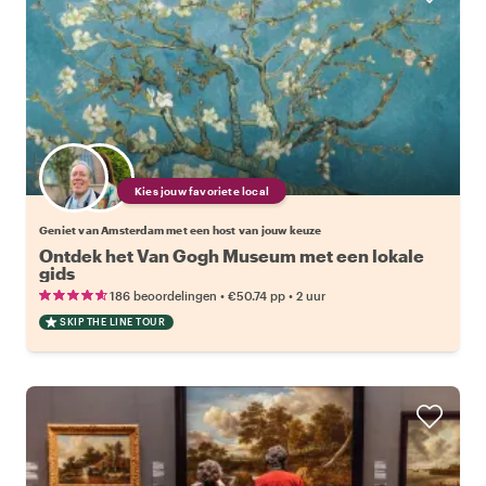
Kies jouw favoriete local
Geniet van Amsterdam met een host van jouw keuze
Ontdek het Van Gogh Museum met een lokale
gids
•
•
186 beoordelingen
€50.74
pp
2 uur
SKIP THE LINE TOUR