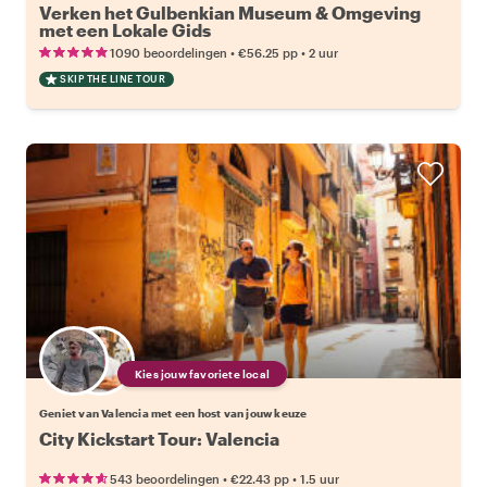
Verken het Gulbenkian Museum & Omgeving
met een Lokale Gids
•
•
1090 beoordelingen
€56.25
pp
2 uur
SKIP THE LINE TOUR
Kies jouw favoriete local
Geniet van Valencia met een host van jouw keuze
City Kickstart Tour: Valencia
•
•
543 beoordelingen
€22.43
pp
1.5 uur