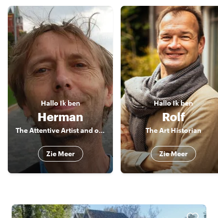
Hallo
Ik ben
Hallo
Ik ben
Herman
Rolf
The Attentive Artist and official National Guide
The Art Historian
Zie Meer
Zie Meer