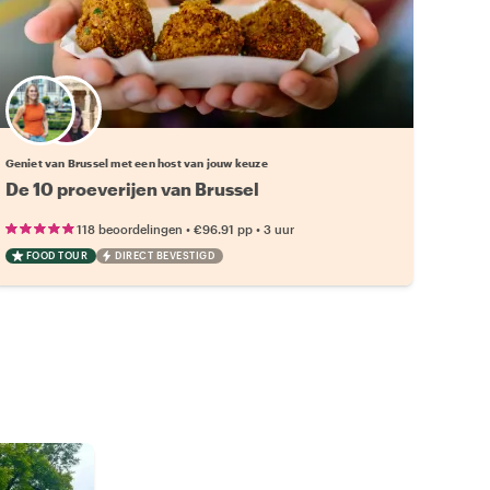
Kies jouw favoriete local
Geniet van Brussel met een host van jouw keuze
De 10 proeverijen van Brussel
•
•
118 beoordelingen
€96.91
pp
3 uur
FOOD TOUR
DIRECT BEVESTIGD