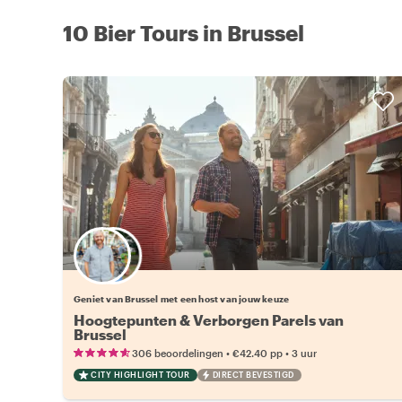
10 Bier Tours in Brussel
Kies jouw favoriete local
Geniet van Brussel met een host van jouw keuze
Hoogtepunten & Verborgen Parels van
Brussel
•
•
306 beoordelingen
€42.40
pp
3 uur
CITY HIGHLIGHT TOUR
DIRECT BEVESTIGD