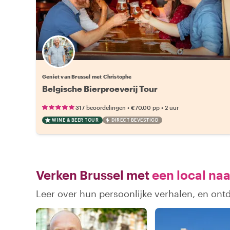
Geniet van Brussel met Christophe
Belgische Bierproeverij Tour
•
•
317 beoordelingen
€70.00
pp
2 uur
WINE & BEER TOUR
DIRECT BEVESTIGD
Verken Brussel met
een local naa
Leer over hun persoonlijke verhalen, en ont