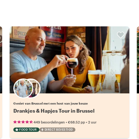
Kies jouw favoriete local
Geniet van Brussel met een host van jouw keuze
Drankjes & Hapjes Tour in Brussel
•
•
449 beoordelingen
€68.52
pp
2 uur
FOOD TOUR
DIRECT BEVESTIGD