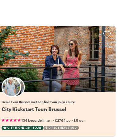
Kies jouw favoriete local
Geniet van Brussel met een host van jouw keuze
City Kickstart Tour: Brussel
•
•
134 beoordelingen
€27.64
pp
1.5 uur
CITY HIGHLIGHT TOUR
DIRECT BEVESTIGD