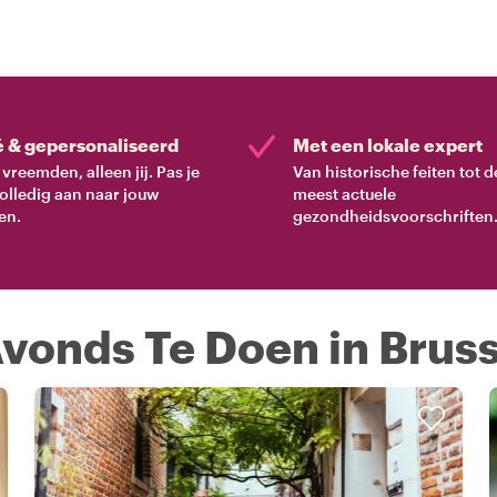
é & gepersonaliseerd
Met een lokale expert
vreemden, alleen jij. Pas je
Van historische feiten tot d
volledig aan naar jouw
meest actuele
en.
gezondheidsvoorschriften
Avonds Te Doen in Bruss