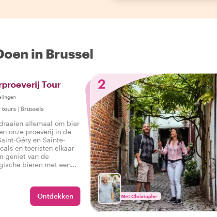
Doen in Brussel
2
rproeverij Tour
elingen
 tours
|
Brussels
 draaien allemaal om bier
n onze proeverij in de
Saint-Géry en Sainte-
cals en toeristen elkaar
n geniet van de
lgische bieren met een
erliefhebber.
Ontdekken
Met Christophe