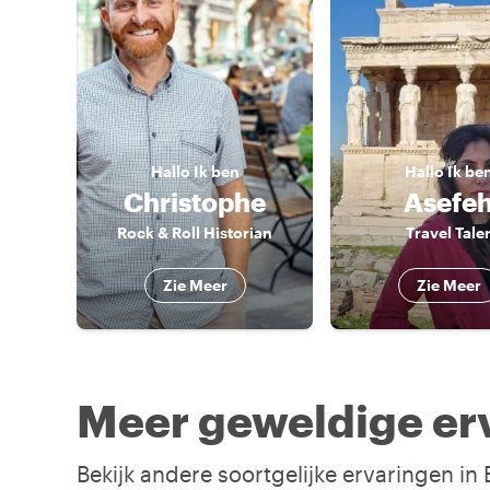
Hallo
Ik ben
Hallo
Ik be
Christophe
Asefe
Rock & Roll Historian
Travel Tale
Zie Meer
Zie Meer
Meer geweldige erv
Bekijk andere soortgelijke ervaringen in