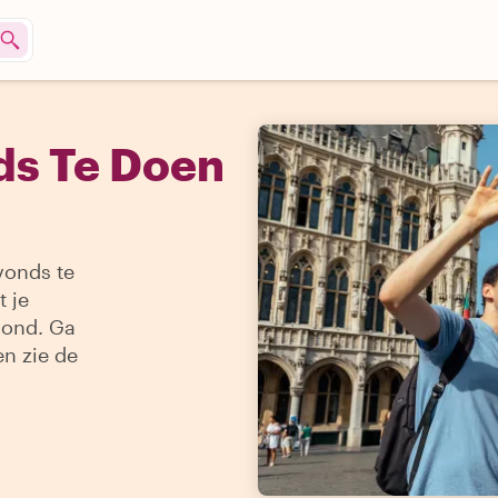
ds Te Doen
vonds te
t je
vond. Ga
n zie de