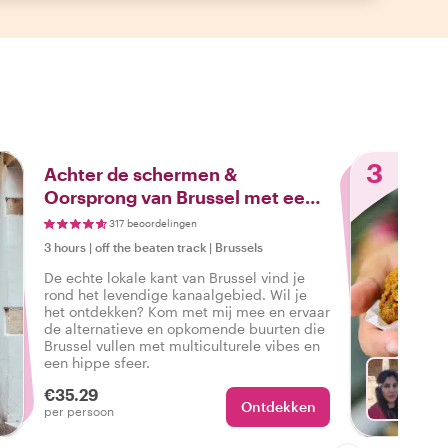
3
Achter de schermen &
Oorsprong van Brussel met een
geboren Brusselaar
317 beoordelingen
3 hours
|
off the beaten track
|
Brussels
De echte lokale kant van Brussel vind je
rond het levendige kanaalgebied. Wil je
het ontdekken? Kom met mij mee en ervaar
de alternatieve en opkomende buurten die
Brussel vullen met multiculturele vibes en
een hippe sfeer.
€35.29
Ontdekken
Ki
per persoon