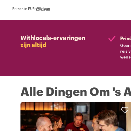
Prijzen in EUR
·
Wijzigen
Withlocals-ervaringen
Priv
zijn altijd
Geen 
reis 
wens
Alle Dingen Om 's 