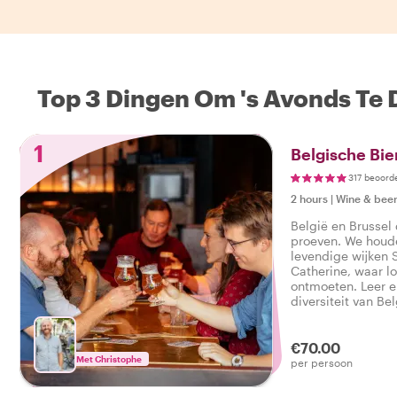
Top 3 Dingen Om 's Avonds Te 
1
Belgische Bie
317 beoord
2 hours
|
Wine & beer
België en Brussel
proeven. We houde
levendige wijken 
Catherine, waar lo
ontmoeten. Leer e
diversiteit van Be
gepassioneerde bi
€70.00
Met Christophe
per persoon