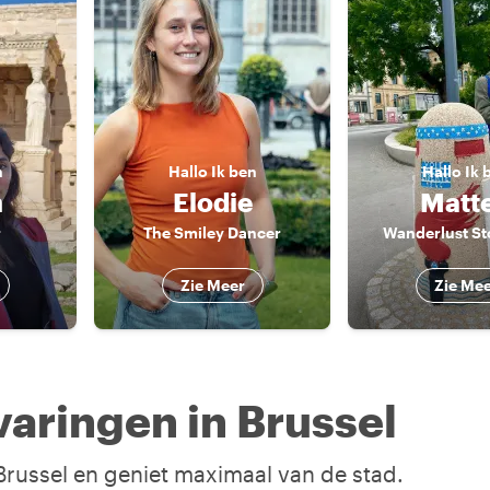
n
Hallo
Ik ben
Hallo
Ik 
h
Elodie
Matt
r
The Smiley Dancer
Wanderlust Sto
Zie Meer
Zie Me
aringen in Brussel
 Brussel en geniet maximaal van de stad.