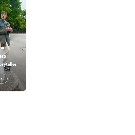
ben
eo
ryteller
er