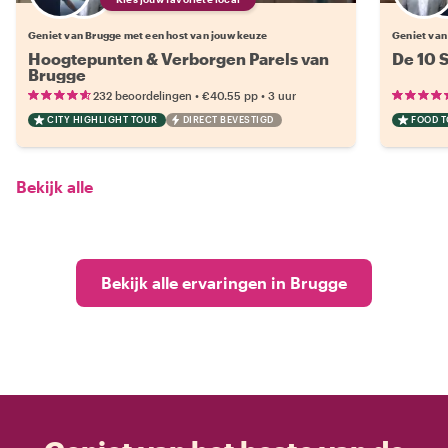
Geniet van Brugge met een host van jouw keuze
Geniet van
Hoogtepunten & Verborgen Parels van
De 10 
Brugge
•
•
232 beoordelingen
€40.55
pp
3 uur
CITY HIGHLIGHT TOUR
DIRECT BEVESTIGD
FOOD 
Bekijk alle
Bekijk alle ervaringen in Brugge