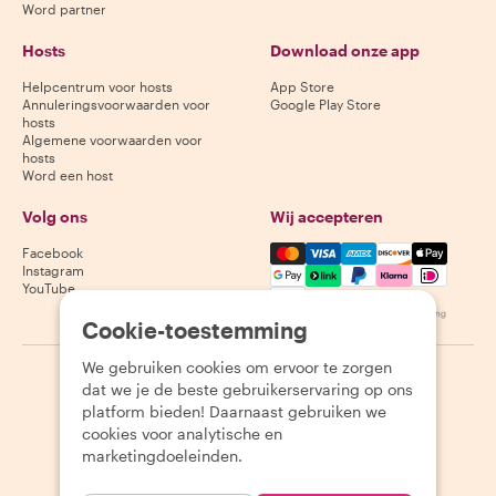
Word partner
Hosts
Download onze app
Helpcentrum voor hosts
App Store
Annuleringsvoorwaarden voor
Google Play Store
hosts
Algemene voorwaarden voor
hosts
Word een host
Volg ons
Wij accepteren
Mastercard, Visa, Amex, Di
Facebook
Instagram
YouTube
Beschikbaarheid varieert per bestemming
Cookie-toestemming
We gebruiken cookies om ervoor te zorgen
©
2026
Withlocals.com
|
Privacybeleid
|
Cookies
|
Sitemap
dat we je de beste gebruikerservaring op ons
platform bieden! Daarnaast gebruiken we
cookies voor analytische en
marketingdoeleinden.