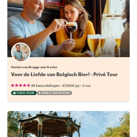
Geniet van Brugge met Xavier
Voor de Liefde van Belgisch Bier! - Privé Tour
•
•
49 beoordelingen
€59.06
pp
2 uur
FOOD TOUR
DIRECT BEVESTIGD