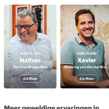
Hallo
Ik ben
Hallo
Ik ben
Nathan
Xavier
The True Bruges Man
Showing you the real Bruges, and beyond
Zie Meer
Zie Meer
Meer geweldige ervaringen in