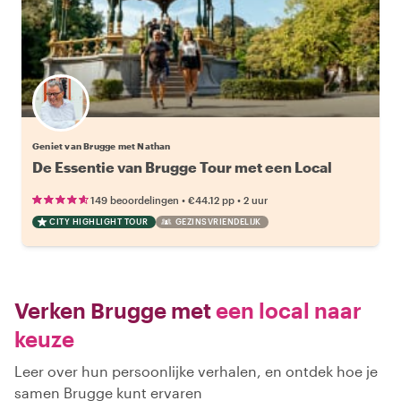
Geniet van Brugge met Nathan
De Essentie van Brugge Tour met een Local
•
•
149 beoordelingen
€44.12
pp
2 uur
CITY HIGHLIGHT TOUR
GEZINSVRIENDELIJK
Verken Brugge met
een local naar
keuze
Leer over hun persoonlijke verhalen, en ontdek hoe je
samen Brugge kunt ervaren