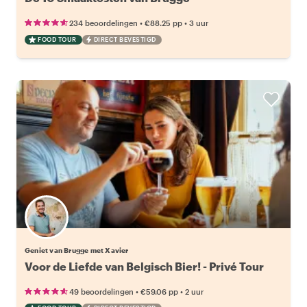
•
•
234 beoordelingen
€88.25
pp
3 uur
FOOD TOUR
DIRECT BEVESTIGD
Geniet van Brugge met Xavier
Voor de Liefde van Belgisch Bier! - Privé Tour
•
•
49 beoordelingen
€59.06
pp
2 uur