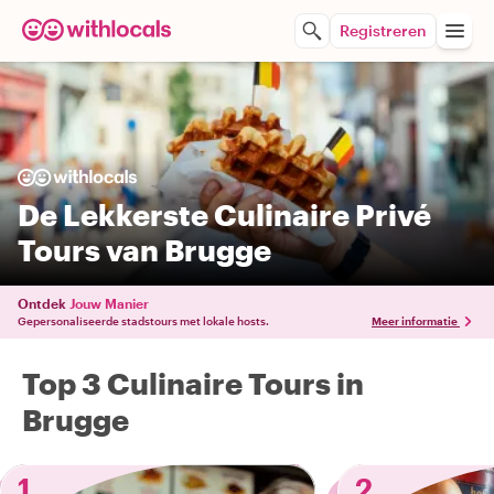
Registreren
De Lekkerste Culinaire Privé
Tours van Brugge
Ontdek
Jouw Manier
Gepersonaliseerde stadstours met lokale hosts.
Meer informatie
Top 3 Culinaire Tours in
Brugge
1
2