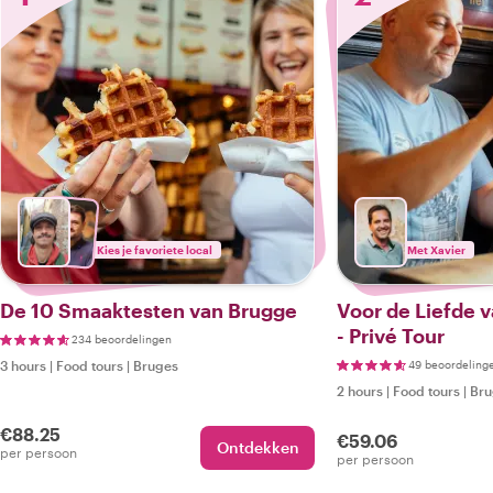
Kies je favoriete local
Met Xavier
De 10 Smaaktesten van Brugge
Voor de Liefde v
- Privé Tour
234 beoordelingen
3 hours
|
Food tours
|
Bruges
49 beoordeling
2 hours
|
Food tours
|
Bru
€88.25
€59.06
Ontdekken
per persoon
per persoon