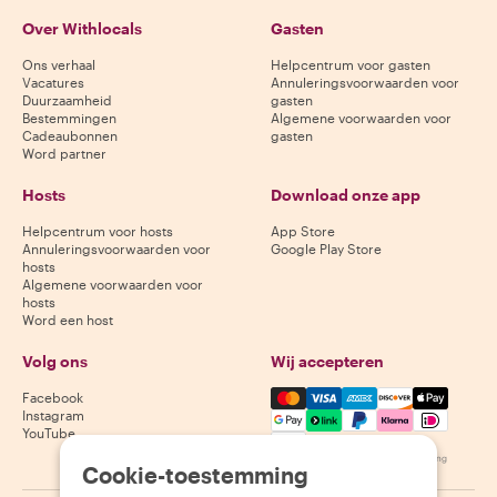
Over Withlocals
Gasten
Ons verhaal
Helpcentrum voor gasten
Vacatures
Annuleringsvoorwaarden voor
Duurzaamheid
gasten
Bestemmingen
Algemene voorwaarden voor
Cadeaubonnen
gasten
Word partner
Hosts
Download onze app
Helpcentrum voor hosts
App Store
Annuleringsvoorwaarden voor
Google Play Store
hosts
Algemene voorwaarden voor
hosts
Word een host
Volg ons
Wij accepteren
Mastercard, Visa, Amex, Di
Facebook
Instagram
YouTube
Beschikbaarheid varieert per bestemming
Cookie-toestemming