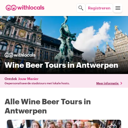
Registreren
Wine Beer Tours in Antwerpen
Ontdek
Jouw Manier
Gepersonaliseerde stadstours met lokale hosts.
Meer informatie
Alle Wine Beer Tours in
Antwerpen