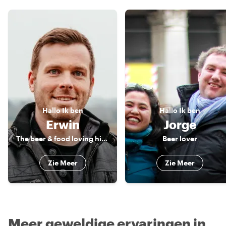
Hallo
Ik ben
Hallo
Ik ben
Erwin
Jorge
The beer & food loving historian
Beer lover
Zie Meer
Zie Meer
Meer geweldige ervaringen in