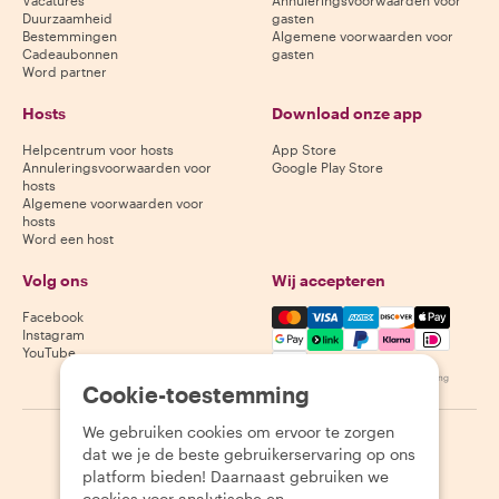
Vacatures
Annuleringsvoorwaarden voor
Duurzaamheid
gasten
Bestemmingen
Algemene voorwaarden voor
Cadeaubonnen
gasten
Word partner
Hosts
Download onze app
Helpcentrum voor hosts
App Store
Annuleringsvoorwaarden voor
Google Play Store
hosts
Algemene voorwaarden voor
hosts
Word een host
Volg ons
Wij accepteren
Mastercard, Visa, Amex, Di
Facebook
Instagram
YouTube
Beschikbaarheid varieert per bestemming
Cookie-toestemming
We gebruiken cookies om ervoor te zorgen
©
2026
Withlocals.com
|
Privacybeleid
|
Cookies
|
Sitemap
dat we je de beste gebruikerservaring op ons
platform bieden! Daarnaast gebruiken we
cookies voor analytische en