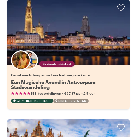
Kies jouw favoriete local
Geniet van Antwerpen met een host van jouw keuze
Een Magische Avond in Antwerpen:
Stadswandeling
•
•
153 beoordelingen
€37.87
pp
2.5 uur
CITY HIGHLIGHT TOUR
DIRECT BEVESTIGD