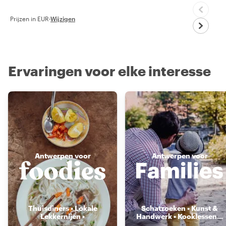
Prijzen in EUR
·
Wijzigen
Ervaringen voor elke interesse
Antwerpen voor
Antwerpen voor
Thuisdiners • Lokale
Schatzoeken • Kunst &
Lekkernijen •
Handwerk • Kooklessen
...
Voedselmarkten
...