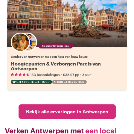
Kies jouw favoriete local
Geniet van Antwerpen met een host van jouw keuze
Hoogtepunten & Verborgen Parels van
Antwerpen
•
•
153 beoordelingen
€38.97
pp
3 uur
CITY HIGHLIGHT TOUR
DIRECT BEVESTIGD
Bekijk alle ervaringen in Antwerpen
Verken Antwerpen met
een local