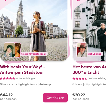
Kies je favoriete local
Met Etienne
Withlocals Your Way! -
Het beste van 
Antwerpen Stadstour
360° uitzicht
82 beoordelingen
597 beoordelin
3 hours
|
city highlight tours
|
Antwerp
3 hours
|
City highlight t
€44.12
€20.22
Ontdekken
per persoon
per persoon