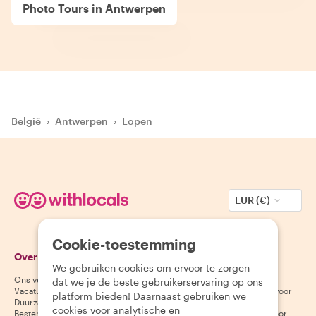
Photo Tours in Antwerpen
België
›
Antwerpen
›
Lopen
EUR (€)
Cookie-toestemming
Over Withlocals
Gasten
We gebruiken cookies om ervoor te zorgen
Ons verhaal
Helpcentrum voor gasten
dat we je de beste gebruikerservaring op ons
Vacatures
Annuleringsvoorwaarden voor
platform bieden! Daarnaast gebruiken we
Duurzaamheid
gasten
cookies voor analytische en
Bestemmingen
Algemene voorwaarden voor