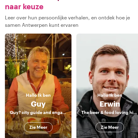
naar keuze
Leer over hun persoonlijke verhalen, en ontdek hoe je
samen Antwerpen kunt ervaren
Hallo
Ik ben
Hallo
Ik ben
Guy
Erwin
Guy? city guide and engaging storyteller
The beer & food loving historian
Zie Meer
Zie Meer