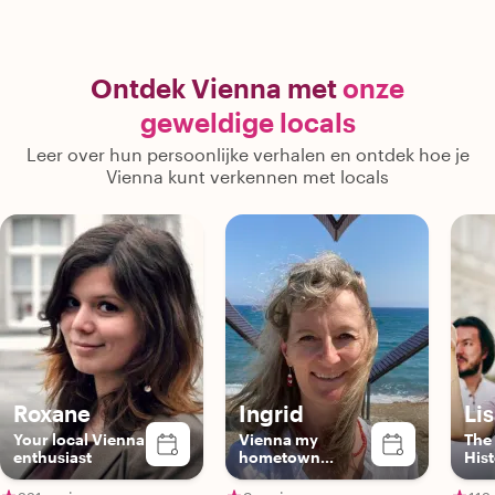
Ontdek Vienna met
onze
geweldige locals
Leer over hun persoonlijke verhalen en ontdek hoe je
Vienna kunt verkennen met locals
Roxane
Ingrid
Li
Your local Vienna
Vienna my
The
enthusiast
hometown...
Hist