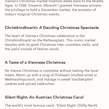
Vienna's Christmas market tradition dates back to the Middle
Ages. In 1298, Emperor Albrecht I granted Viennese artisans
the privilege to hold a December market, the ancestor of
today's magical Christmas events.
Christkindlmarkt: A Dazzling Christmas Spectacle
The heart of Vienna's Christmas celebration is the
Christkindlmarkt on the Rathausplatz. This iconic market
dazzles with its giant Christmas tree, countless stalls, and
the joyful sounds of festive carols.
A Taste of a Viennese Christmas
No Vienna Christmas is complete without tasting the local
treats. Warm up with a mug of Glühwein (mulled wine) or
Weihnachtspunsch, and indulge in sweet Vanillekipferl
cookies and spiced Lebkuchen.
Silent Night: An Austrian Christmas Carol
The world's most famous carol, 'Silent Night' (Stille Nacht,