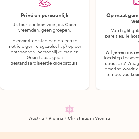
Privé en persoonlijk
Op maat gema
we
Je tour is alleen voor jou. Geen
vreemden, geen groepen.
Van highlight
pareltjes, je hos
Je ervaart de stad een-op-een (of
j
met je eigen reisgezelschap) op een
ontspannen, persoonlijke manier.
Wil je een muse
Geen haast, geen
foodstop toevoeg
gestandaardiseerde groepstours.
street art? Vraa
ervaring wordt 
tempo, voorkeur
Austria
Vienna
Christmas in Vienna