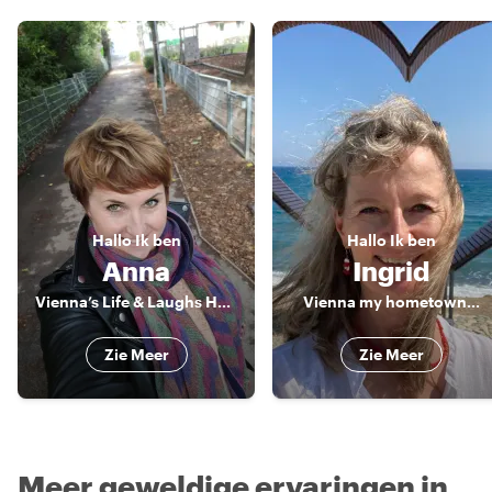
Hallo
Ik ben
Hallo
Ik ben
Anna
Ingrid
Vienna’s Life & Laughs Host
Vienna my hometown...
Zie Meer
Zie Meer
Meer geweldige ervaringen in