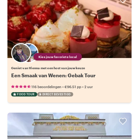
Kies jouw favoriete local
Geniet van Vienna met een host van jouw keuze
Een Smaak van Wenen: Gebak Tour
•
•
116 beoordelingen
€96.51
pp
2 uur
FOOD TOUR
DIRECT BEVESTIGD