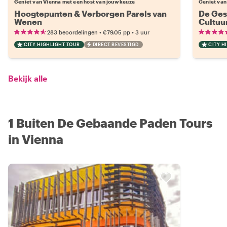
Geniet van Vienna met een host van jouw keuze
Geniet van
Hoogtepunten & Verborgen Parels van
De Ges
Wenen
Cultuu
•
•
283 beoordelingen
€79.05
pp
3 uur
CITY HIGHLIGHT TOUR
DIRECT BEVESTIGD
CITY H
Bekijk alle
1 Buiten De Gebaande Paden Tours
in Vienna