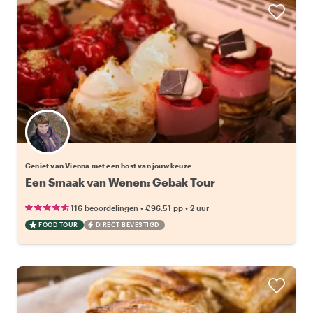
Kies jouw favoriete local
Geniet van Vienna met een host van jouw keuze
Een Smaak van Wenen: Gebak Tour
•
•
116 beoordelingen
€96.51
pp
2 uur
FOOD TOUR
DIRECT BEVESTIGD