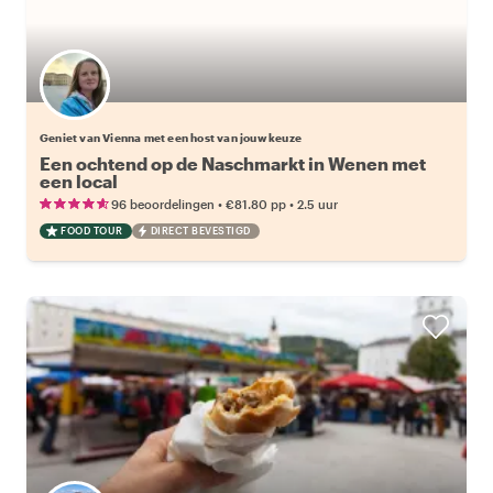
Kies jouw favoriete local
Geniet van Vienna met een host van jouw keuze
Een ochtend op de Naschmarkt in Wenen met
een local
•
•
96 beoordelingen
€81.80
pp
2.5 uur
FOOD TOUR
DIRECT BEVESTIGD