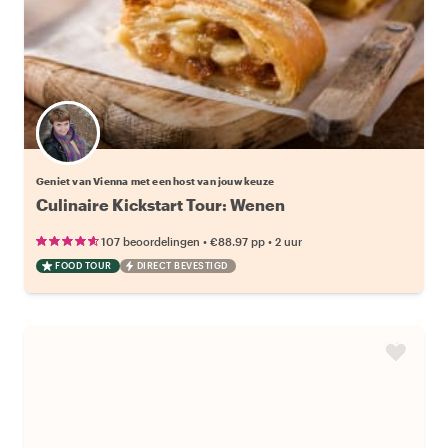
Kies jouw favoriete local
Geniet van Vienna met een host van jouw keuze
Culinaire Kickstart Tour: Wenen
•
•
107 beoordelingen
€88.97
pp
2 uur
FOOD TOUR
DIRECT BEVESTIGD