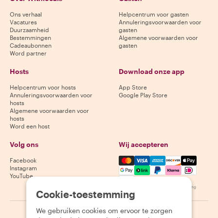
Ons verhaal
Helpcentrum voor gasten
Vacatures
Annuleringsvoorwaarden voor
Duurzaamheid
gasten
Bestemmingen
Algemene voorwaarden voor
Cadeaubonnen
gasten
Word partner
Hosts
Download onze app
Helpcentrum voor hosts
App Store
Annuleringsvoorwaarden voor
Google Play Store
hosts
Algemene voorwaarden voor
hosts
Word een host
Volg ons
Wij accepteren
Mastercard, Visa, Amex, Di
Facebook
Instagram
YouTube
Beschikbaarheid varieert per bestemming
Cookie-toestemming
We gebruiken cookies om ervoor te zorgen
©
2026
Withlocals.com
|
Privacybeleid
|
Cookies
|
Sitemap