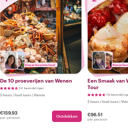
Kies je favoriete local
Kies je fav
De 10 proeverijen van Wenen
Een Smaak van 
Tour
241 beoordelingen
3 hours
|
food tours
|
Vienna
116 beoordeling
2 hours
|
food tours
|
Vie
€159.93
€96.51
Ontdekken
per persoon
per persoon