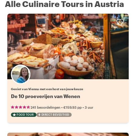
Alle Culinaire Tours in Austria
Kies jouw favoriete local
Geniet van Vienna met een host van jouw keuze
De 10 proeverijen van Wenen
•
•
241 beoordelingen
€159.93
pp
3 uur
FOOD TOUR
DIRECT BEVESTIGD