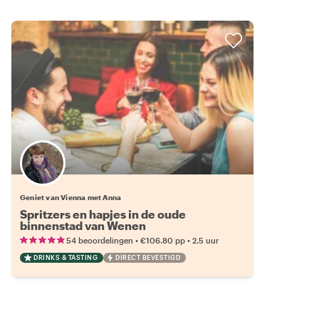
Geniet van Vienna met Anna
Spritzers en hapjes in de oude
binnenstad van Wenen
•
•
54 beoordelingen
€106.80
pp
2.5 uur
DRINKS & TASTING
DIRECT BEVESTIGD