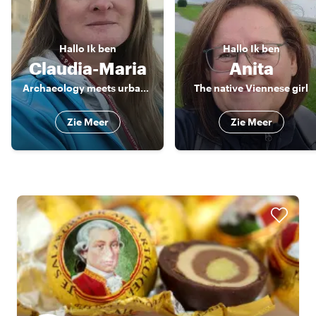
Hallo
Ik ben
Hallo
Ik ben
Claudia-Maria
Anita
Archaeology meets urban history
The native Viennese girl
Zie Meer
Zie Meer