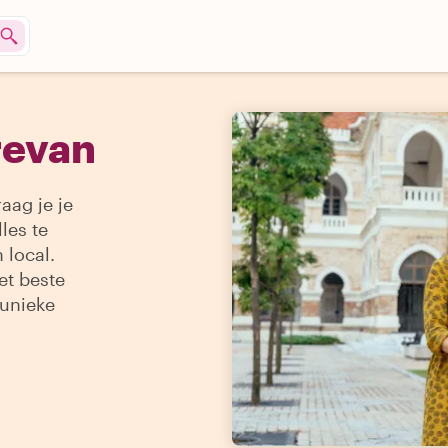
revan
aag je je
les te
 local.
et beste
 unieke