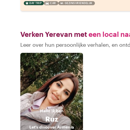
DAY TRIP
CAR
GEZINSVRIENDELIJK
Verken Yerevan met
een local na
Leer over hun persoonlijke verhalen, en ont
Hallo
Ik ben
Ruz
Let's discover Armenia