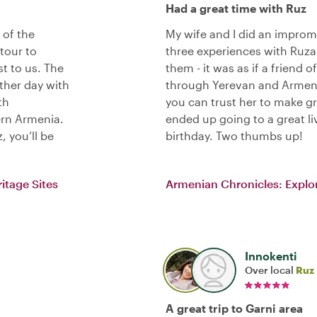
Had a great time with Ruz
 of the
My wife and I did an improm
tour to
three experiences with Ruza
t to us. The
them - it was as if a friend o
ther day with
through Yerevan and Armenia
th
you can trust her to make g
ern Armenia.
ended up going to a great l
, you’ll be
birthday. Two thumbs up!
itage Sites
Armenian Chronicles: Explor
Innokenti
Over local
Ruz
A great trip to Garni area