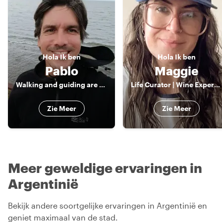
Hola
Ik ben
Hola
Ik ben
Pablo
Maggie
Walking and guiding are my passions
Life Curator | Wine Expert & Pro Photographer | Crafting Tailor-Made Experiences with a Passion for Culture and Hidden Gems
Zie Meer
Zie Meer
Meer geweldige ervaringen in
Argentinië
Bekijk andere soortgelijke ervaringen in Argentinië en
geniet maximaal van de stad.