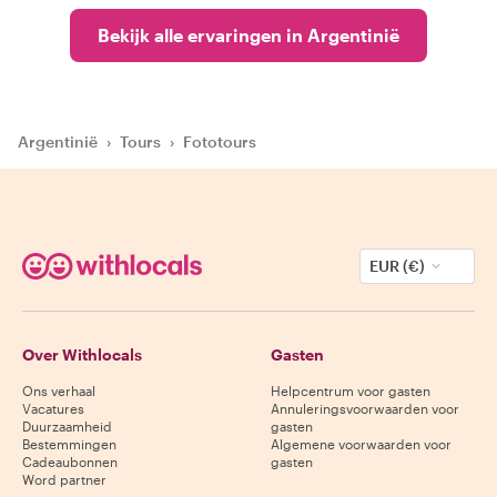
Bekijk alle ervaringen in Argentinië
Argentinië
›
Tours
›
Fototours
EUR (€)
Over Withlocals
Gasten
Ons verhaal
Helpcentrum voor gasten
Vacatures
Annuleringsvoorwaarden voor
Duurzaamheid
gasten
Bestemmingen
Algemene voorwaarden voor
Cadeaubonnen
gasten
Word partner