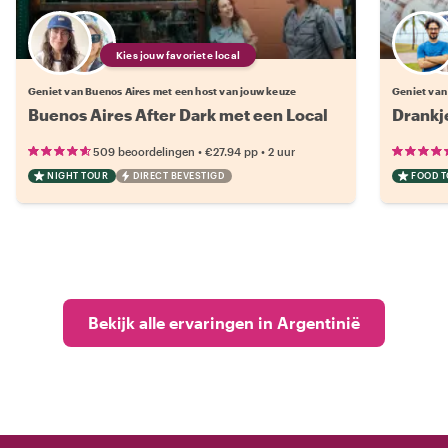
Kies jouw favoriete local
Geniet van Buenos Aires met een host van jouw keuze
Geniet van
Buenos Aires After Dark met een Local
Drankj
•
•
509 beoordelingen
€27.94
pp
2 uur
NIGHT TOUR
DIRECT BEVESTIGD
FOOD 
Bekijk alle ervaringen in Argentinië