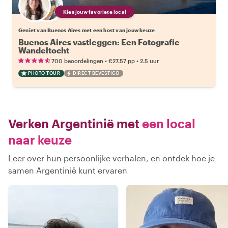
Kies jouw favoriete local
Geniet van Buenos Aires met een host van jouw keuze
Buenos Aires vastleggen: Een Fotografie
Wandeltocht
•
•
700 beoordelingen
€27.57
pp
2.5 uur
PHOTO TOUR
DIRECT BEVESTIGD
Verken Argentinië met
een local
naar keuze
Leer over hun persoonlijke verhalen, en ontdek hoe je
samen Argentinië kunt ervaren