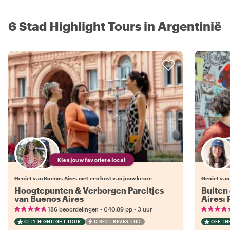
6 Stad Highlight Tours in Argentinië
Kies jouw favoriete local
Geniet van Buenos Aires met een host van jouw keuze
Geniet van
Hoogtepunten & Verborgen Pareltjes
Buiten
van Buenos Aires
Aires: 
•
•
186 beoordelingen
€40.89
pp
3 uur
CITY HIGHLIGHT TOUR
DIRECT BEVESTIGD
OFF TH