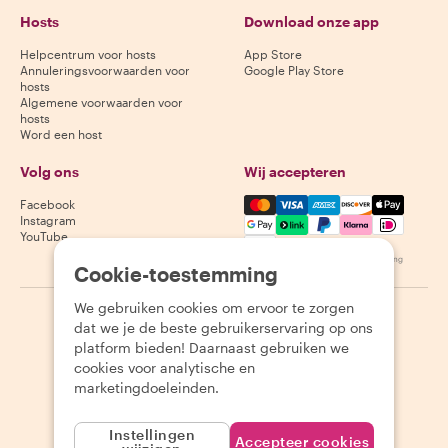
Hosts
Download onze app
Helpcentrum voor hosts
App Store
Annuleringsvoorwaarden voor
Google Play Store
hosts
Algemene voorwaarden voor
hosts
Word een host
Volg ons
Wij accepteren
Mastercard, Visa, Amex, Di
Facebook
Instagram
YouTube
Beschikbaarheid varieert per bestemming
Cookie-toestemming
We gebruiken cookies om ervoor te zorgen
©
2026
Withlocals.com
|
Privacybeleid
|
Cookies
|
Sitemap
dat we je de beste gebruikerservaring op ons
platform bieden! Daarnaast gebruiken we
cookies voor analytische en
marketingdoeleinden.
Instellingen
Accepteer cookies