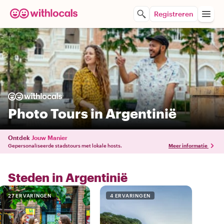
Registreren
Photo Tours in Argentinië
Ontdek
Jouw Manier
Gepersonaliseerde stadstours met lokale hosts.
Meer informatie
Steden in Argentinië
27 ERVARINGEN
4 ERVARINGEN