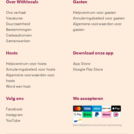
Over Withlocals
Gasten
Ons verhaal
Helpcentrum voor gasten
Vacatures
Annuleringsbeleid voor gasten
Duurzaamheid
Algemene voorwaarden voor
Bestemmingen
gasten
Cadeaubonnen
Samenwerken
Hosts
Download onze app
Helpcentrum voor hosts
App Store
Annuleringsbeleid voor hosts
Google Play Store
Algemene voorwaarden voor
hosts
Word een host
Volg ons
We accepteren
Mastercard, Visa, Amex, Di
Facebook
Instagram
YouTube
Beschikbaarheid verschilt per bestemming