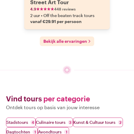
Street Art Tour
4.9
448 reviews
2 uur
•
Off the beaten track tours
vanaf €29.91 per persoon
Bekijk alle ervaringen
Vind tours
per categorie
Ontdek tours op basis van jouw interesse
Stadstours
Culinaire tours
Kunst & Cultuur tours
4
3
2
Dagtochten
Avondtours
1
1