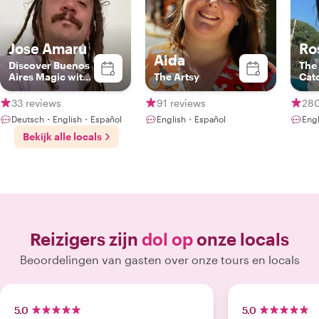
Jose Amaru
Ro
Aida
Discover Buenos
The
Aires Magic with
The Artsy
Cat
a Local
33 reviews
91 reviews
280
Deutsch・English・Español
English・Español
Eng
Bekijk alle locals
Reizigers zijn
dol op
onze locals
Beoordelingen van gasten over onze tours en locals
5.0
5.0