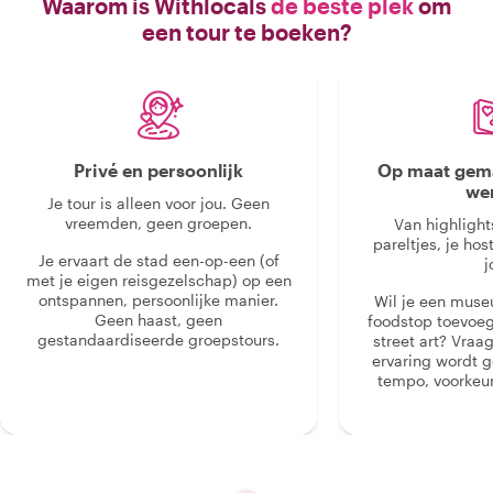
Waarom is Withlocals
de beste plek
om
een tour te boeken?
Privé en persoonlijk
Op maat gema
we
Je tour is alleen voor jou. Geen
vreemden, geen groepen.
Van highlight
pareltjes, je hos
Je ervaart de stad een-op-een (of
j
met je eigen reisgezelschap) op een
ontspannen, persoonlijke manier.
Wil je een muse
Geen haast, geen
foodstop toevoeg
gestandaardiseerde groepstours.
street art? Vraa
ervaring wordt 
tempo, voorkeur