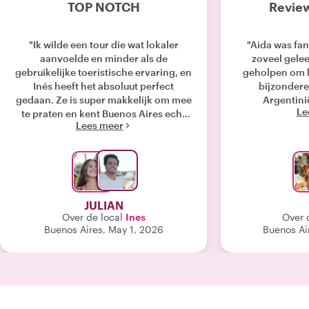
TOP NOTCH
Review
"Ik wilde een tour die wat lokaler
"Aida was fa
aanvoelde en minder als de
zoveel gelee
gebruikelijke toeristische ervaring, en
geholpen om 
Inés heeft het absoluut perfect
bijzondere
gedaan. Ze is super makkelijk om mee
Argentini
Le
te praten en kent Buenos Aires echt
Lees meer
van binnen en van buiten, niet alleen
de geschiedenis, maar ook het
dagelijks leven, de kunst en de
eetcultuur. Ze was erg flexibel en paste
alles aan aan waar ik zin in had,
waardoor de hele ervaring heel
JULIAN
ontspannen aanvoelde. We verkenden
Over de local
Ines
Over 
een aantal geweldige plekken die ik
Buenos Aires, May 1, 2026
Buenos Air
nooit zelf had ontdekt, een mix van
beroemde plekken met meer
verborgen pareltjes. Ik hield vooral
van het eten. Het proeven van
verschillende lokale gerechten terwijl
ik de verhalen erachter hoorde,