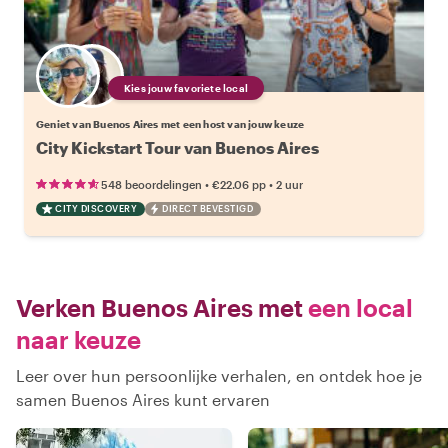
Kies jouw favoriete local
Geniet van Buenos Aires met een host van jouw keuze
City Kickstart Tour van Buenos Aires
•
•
548 beoordelingen
€22.06
pp
2 uur
CITY DISCOVERY
DIRECT BEVESTIGD
Verken Buenos Aires met
een local
naar keuze
Leer over hun persoonlijke verhalen, en ontdek hoe je
samen Buenos Aires kunt ervaren