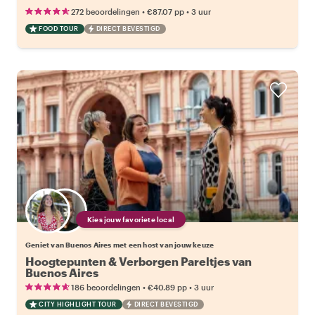
•
•
272 beoordelingen
€87.07
pp
3 uur
FOOD TOUR
DIRECT BEVESTIGD
Kies jouw favoriete local
Geniet van Buenos Aires met een host van jouw keuze
Hoogtepunten & Verborgen Pareltjes van
Buenos Aires
•
•
186 beoordelingen
€40.89
pp
3 uur
CITY HIGHLIGHT TOUR
DIRECT BEVESTIGD