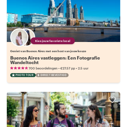
Kies jouw favoriete local
Geniet van Buenos Aires met een host van jouw keuze
Buenos Aires vastleggen: Een Fotografie
Wandeltocht
•
•
700 beoordelingen
€27.57
pp
2.5 uur
PHOTO TOUR
DIRECT BEVESTIGD