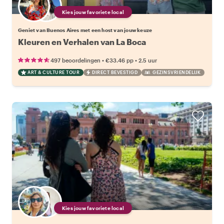
Kies jouw favoriete local
Geniet van Buenos Aires met een host van jouw keuze
Kleuren en Verhalen van La Boca
•
•
497 beoordelingen
€33.46
pp
2.5 uur
ART & CULTURE TOUR
DIRECT BEVESTIGD
GEZINSVRIENDELIJK
Kies jouw favoriete local