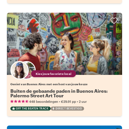
Kies jouw favoriete local
Geniet van Buenos Aires met een host van jouw keuze
Buiten de gebaande paden in Buenos Aires:
Palermo Street Art Tour
•
•
448 beoordelingen
€29.91
pp
2 uur
OFF THE BEATEN TRACK
DIRECT BEVESTIGD