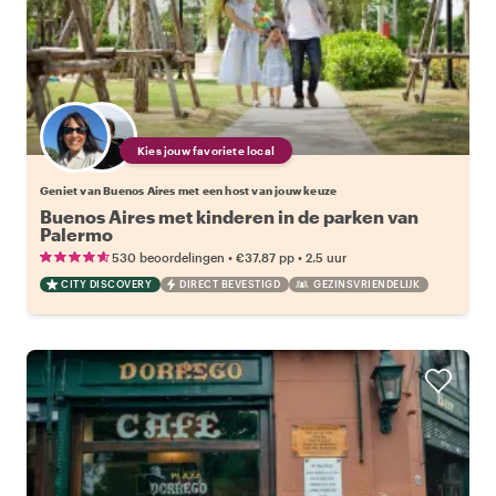
Kies jouw favoriete local
Geniet van Buenos Aires met een host van jouw keuze
Buenos Aires met kinderen in de parken van
Palermo
•
•
530 beoordelingen
€37.87
pp
2.5 uur
CITY DISCOVERY
DIRECT BEVESTIGD
GEZINSVRIENDELIJK