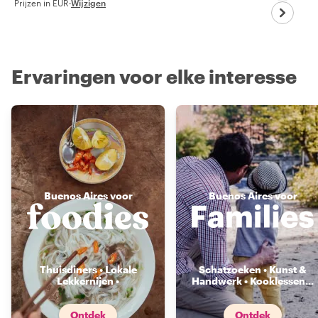
Prijzen in EUR
·
Wijzigen
Ervaringen voor elke interesse
Buenos Aires voor
Buenos Aires voor
Thuisdiners • Lokale
Schatzoeken • Kunst &
Lekkernijen •
Handwerk • Kooklessen
...
Voedselmarkten
...
Ontdek
Ontdek