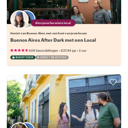
Kies jouw favoriete local
Geniet van Buenos Aires met een host van jouw keuze
Buenos Aires After Dark met een Local
•
•
509 beoordelingen
€27.94
pp
2 uur
NIGHT TOUR
DIRECT BEVESTIGD