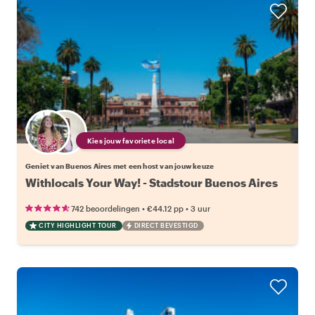
Kies jouw favoriete local
Geniet van Buenos Aires met een host van jouw keuze
Withlocals Your Way! - Stadstour Buenos Aires
•
•
742 beoordelingen
€44.12
pp
3 uur
CITY HIGHLIGHT TOUR
DIRECT BEVESTIGD