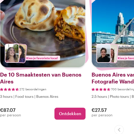
Kies je favoriete local
Kies je fav
De 10 Smaaktesten van Buenos
Buenos Aires va
Aires
Fotografie Wand
272 beoordelingen
700 beoordelin
3 hours
|
Food tours
|
Buenos Aires
2.5 hours
|
Photo tours
|
B
€87.07
€27.57
Ontdekken
per persoon
per persoon