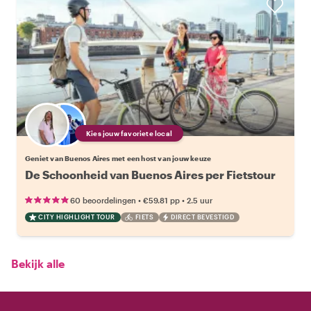
Kies jouw favoriete local
Geniet van Buenos Aires met een host van jouw keuze
De Schoonheid van Buenos Aires per Fietstour
•
•
60 beoordelingen
€59.81
pp
2.5 uur
CITY HIGHLIGHT TOUR
FIETS
DIRECT BEVESTIGD
Bekijk alle