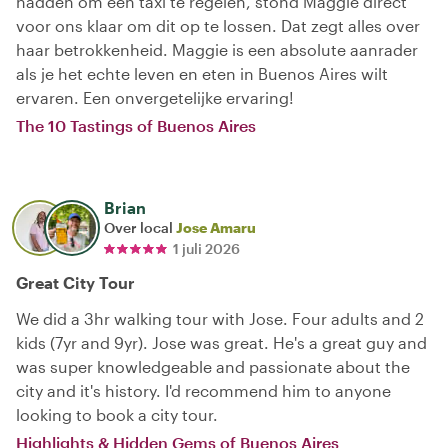
hadden om een taxi te regelen, stond Maggie direct
voor ons klaar om dit op te lossen. Dat zegt alles over
haar betrokkenheid. Maggie is een absolute aanrader
als je het echte leven en eten in Buenos Aires wilt
ervaren. Een onvergetelijke ervaring!
The 10 Tastings of Buenos Aires
Brian
Over local
Jose Amaru
1 juli 2026
Great City Tour
We did a 3hr walking tour with Jose. Four adults and 2
kids (7yr and 9yr). Jose was great. He's a great guy and
was super knowledgeable and passionate about the
city and it's history. I'd recommend him to anyone
looking to book a city tour.
Highlights & Hidden Gems of Buenos Aires