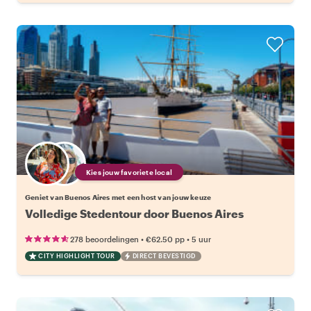
Kies jouw favoriete local
Geniet van Buenos Aires met een host van jouw keuze
Volledige Stedentour door Buenos Aires
•
•
278 beoordelingen
€62.50
pp
5 uur
CITY HIGHLIGHT TOUR
DIRECT BEVESTIGD