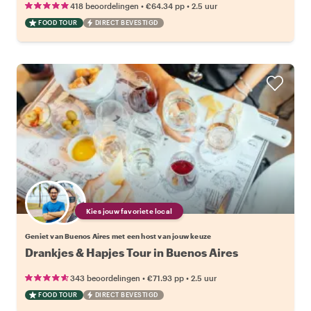
•
•
418 beoordelingen
€64.34
pp
2.5 uur
FOOD TOUR
DIRECT BEVESTIGD
Kies jouw favoriete local
Geniet van Buenos Aires met een host van jouw keuze
Drankjes & Hapjes Tour in Buenos Aires
•
•
343 beoordelingen
€71.93
pp
2.5 uur
FOOD TOUR
DIRECT BEVESTIGD