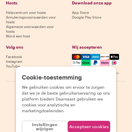
Hosts
Download onze app
Helpcentrum voor hosts
App Store
Annuleringsvoorwaarden voor
Google Play Store
hosts
Algemene voorwaarden voor
hosts
Word een host
Volg ons
Wij accepteren
Mastercard, Visa, Amex, Di
Facebook
Instagram
YouTube
Beschikbaarheid varieert per bestemming
Cookie-toestemming
We gebruiken cookies om ervoor te zorgen
©
2026
Withlocals.com
|
Privacybeleid
|
Cookies
|
Sitemap
dat we je de beste gebruikerservaring op ons
platform bieden! Daarnaast gebruiken we
cookies voor analytische en
marketingdoeleinden.
Instellingen
Accepteer cookies
wijzigen