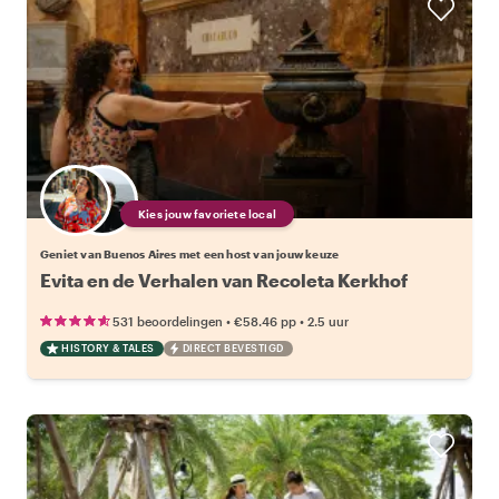
Kies jouw favoriete local
Geniet van Buenos Aires met een host van jouw keuze
Evita en de Verhalen van Recoleta Kerkhof
•
•
531 beoordelingen
€58.46
pp
2.5 uur
HISTORY & TALES
DIRECT BEVESTIGD