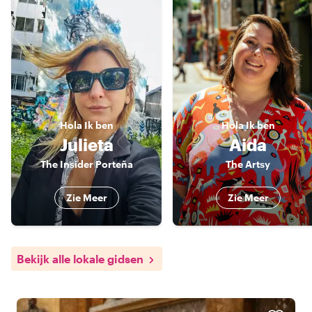
Hola
Ik ben
Hola
Ik ben
Julieta
Aida
The Insider Porteña
The Artsy
Zie Meer
Zie Meer
Bekijk alle lokale gidsen