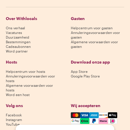
Over Withlocals
Gasten
Ons verhaal
Helpcentrum voor gasten
Vacatures
Annuleringsvoorwaarden voor
Duurzaamheid
gasten
Bestemmingen
Algemene voorwaarden voor
Cadeaubonnen
gasten
Word partner
Hosts
Download onze app
Helpcentrum voor hosts
App Store
Annuleringsvoorwaarden voor
Google Play Store
hosts
Algemene voorwaarden voor
hosts
Word een host
Volg ons
Wij accepteren
Mastercard, Visa, Amex, Di
Facebook
Instagram
YouTube