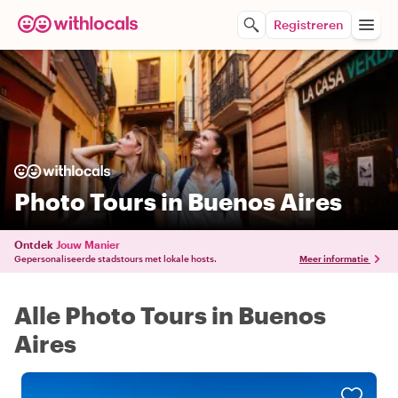
Registreren
Photo Tours in Buenos Aires
Ontdek
Jouw Manier
Gepersonaliseerde stadstours met lokale hosts.
Meer informatie
Alle Photo Tours in Buenos
Aires