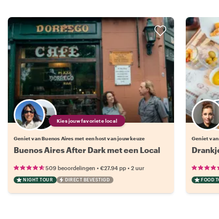
Kies jouw favoriete local
Geniet van Buenos Aires met een host van jouw keuze
Geniet van
Buenos Aires After Dark met een Local
Drankj
•
•
509 beoordelingen
€27.94
pp
2 uur
NIGHT TOUR
DIRECT BEVESTIGD
FOOD 