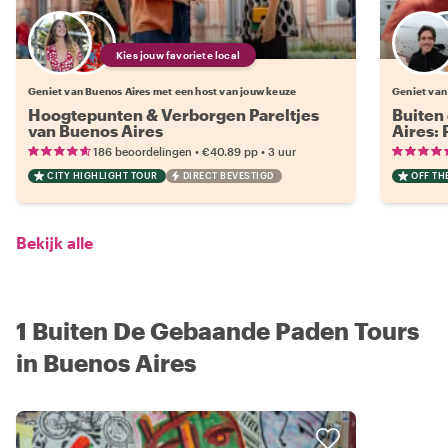
Kies jouw favoriete local
Geniet van Buenos Aires met een host van jouw keuze
Geniet van
Hoogtepunten & Verborgen Pareltjes
Buiten
van Buenos Aires
Aires: 
•
•
186 beoordelingen
€40.89
pp
3 uur
CITY HIGHLIGHT TOUR
DIRECT BEVESTIGD
OFF TH
Bekijk alle
1 Buiten De Gebaande Paden Tours
in Buenos Aires