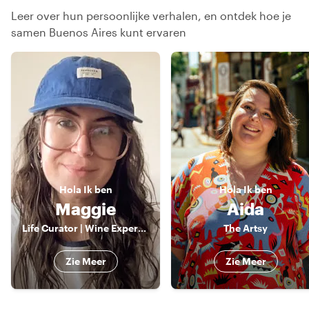
Leer over hun persoonlijke verhalen, en ontdek hoe je
samen Buenos Aires kunt ervaren
Hola
Ik ben
Hola
Ik ben
Maggie
Aida
Life Curator | Wine Expert & Pro Photographer | Crafting Tailor-Made Experiences with a Passion for Culture and Hidden Gems
The Artsy
Zie Meer
Zie Meer