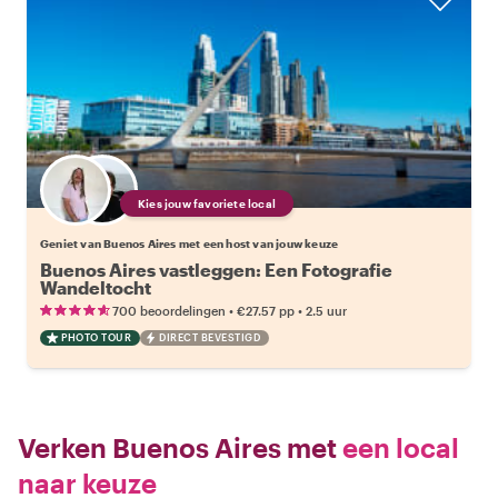
Kies jouw favoriete local
Geniet van Buenos Aires met een host van jouw keuze
Buenos Aires vastleggen: Een Fotografie
Wandeltocht
•
•
700 beoordelingen
€27.57
pp
2.5 uur
PHOTO TOUR
DIRECT BEVESTIGD
Verken Buenos Aires met
een local
naar keuze