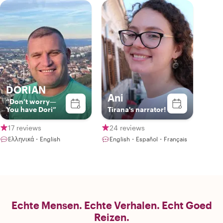
DORIAN
Ani
“Don’t worry—
You have Dori”
Tirana's narrator!
17 reviews
24 reviews
Ελληνικά・English
English・Español・Français
Echte Mensen. Echte Verhalen. Echt Goed
Reizen.