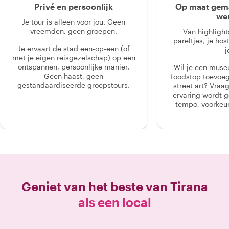
Privé en persoonlijk
Op maat gema
we
Je tour is alleen voor jou. Geen
vreemden, geen groepen.
Van highlight
pareltjes, je hos
Je ervaart de stad een-op-een (of
j
met je eigen reisgezelschap) op een
ontspannen, persoonlijke manier.
Wil je een muse
Geen haast, geen
foodstop toevoeg
gestandaardiseerde groepstours.
street art? Vraa
ervaring wordt 
tempo, voorkeur
Geniet van het beste van
Tirana
als een local