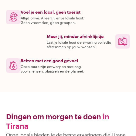
Voel je een local, geen toerist
Altijd privé. Alleen jij en je lokale host.
Geen vreemden, geen groepen.
Meer jij, minder afvinklijstje
Laat je lokale host de ervaring volledig
afstemmen op jouw wensen.
Reizen met een goed gevoel
Onze tours zijn ontworpen met oog
voor mensen, plaatsen en de planeet.
Dingen om morgen te doen
in
Tirana
Onze locals bieden je de beste ervaringen die Tirana