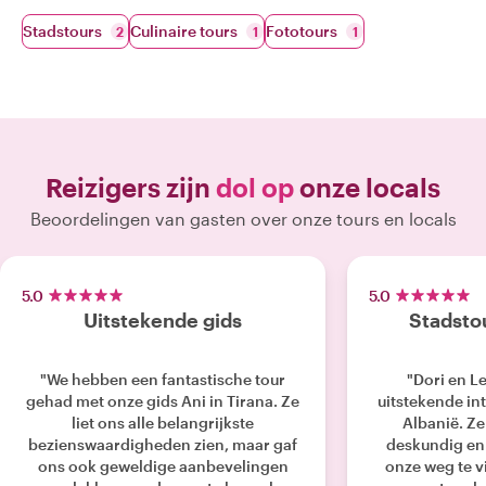
Stadstours
Culinaire tours
Fototours
2
1
1
Reizigers zijn
dol op
onze locals
Beoordelingen van gasten over onze tours en locals
5.0
5.0
Uitstekende gids
Stadstou
"We hebben een fantastische tour
"Dori en L
gehad met onze gids Ani in Tirana. Ze
uitstekende int
liet ons alle belangrijkste
Albanië. Ze 
bezienswaardigheden zien, maar gaf
deskundig en
ons ook geweldige aanbevelingen
onze weg te v