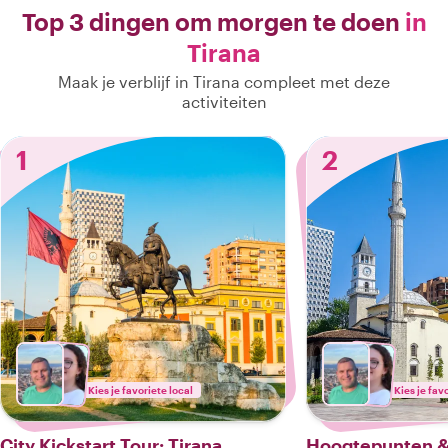
Top 3 dingen om morgen te doen
in
Tirana
Maak je verblijf in Tirana compleet met deze
activiteiten
1
2
Kies je favoriete local
Kies je fav
City Kickstart Tour: Tirana
Hoogtepunten &