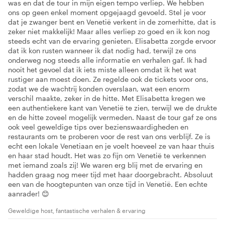
was en dat de tour in mijn eigen tempo verliep. We hebben
ons op geen enkel moment opgejaagd gevoeld. Stel je voor
dat je zwanger bent en Venetië verkent in de zomerhitte, dat is
zeker niet makkelijk! Maar alles verliep zo goed en ik kon nog
steeds echt van de ervaring genieten. Elisabetta zorgde ervoor
dat ik kon rusten wanneer ik dat nodig had, terwijl ze ons
onderweg nog steeds alle informatie en verhalen gaf. Ik had
nooit het gevoel dat ik iets miste alleen omdat ik het wat
rustiger aan moest doen. Ze regelde ook de tickets voor ons,
zodat we de wachtrij konden overslaan, wat een enorm
verschil maakte, zeker in de hitte. Met Elisabetta kregen we
een authentiekere kant van Venetië te zien, terwijl we de drukte
en de hitte zoveel mogelijk vermeden. Naast de tour gaf ze ons
ook veel geweldige tips over bezienswaardigheden en
restaurants om te proberen voor de rest van ons verblijf. Ze is
echt een lokale Venetiaan en je voelt hoeveel ze van haar thuis
en haar stad houdt. Het was zo fijn om Venetië te verkennen
met iemand zoals zij! We waren erg blij met de ervaring en
hadden graag nog meer tijd met haar doorgebracht. Absoluut
een van de hoogtepunten van onze tijd in Venetië. Een echte
aanrader! 😊
Geweldige host, fantastische verhalen & ervaring