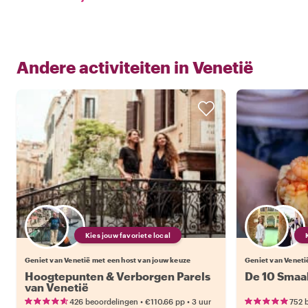
Andere activiteiten in
Venetië
Kies jouw favoriete local
Geniet van Venetië met een host van jouw keuze
Geniet van Veneti
Hoogtepunten & Verborgen Parels
De 10 Smaa
van Venetië
•
•
426 beoordelingen
€110.66
pp
3 uur
752 