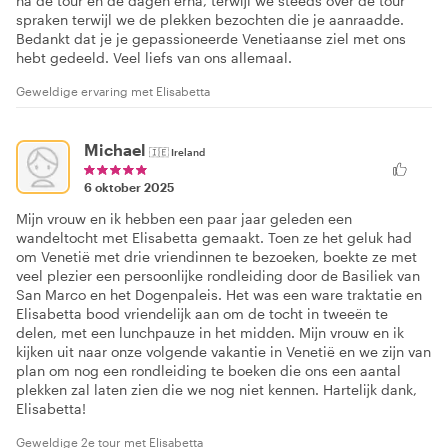
na de tour en de dagen erna, terwijl we steeds over de tour
spraken terwijl we de plekken bezochten die je aanraadde.
Bedankt dat je je gepassioneerde Venetiaanse ziel met ons
hebt gedeeld. Veel liefs van ons allemaal.
Geweldige ervaring met Elisabetta
Michael
🇮🇪
Ireland
6 oktober 2025
Mijn vrouw en ik hebben een paar jaar geleden een
wandeltocht met Elisabetta gemaakt. Toen ze het geluk had
om Venetië met drie vriendinnen te bezoeken, boekte ze met
veel plezier een persoonlijke rondleiding door de Basiliek van
San Marco en het Dogenpaleis. Het was een ware traktatie en
Elisabetta bood vriendelijk aan om de tocht in tweeën te
delen, met een lunchpauze in het midden. Mijn vrouw en ik
kijken uit naar onze volgende vakantie in Venetië en we zijn van
plan om nog een rondleiding te boeken die ons een aantal
plekken zal laten zien die we nog niet kennen. Hartelijk dank,
Elisabetta!
Geweldige 2e tour met Elisabetta