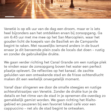
Venetië is op elk uur van de dag een droom, maar er is iets
heel bijzonders aan het ontdekken ervan bij zonsopgang. Ga
om 6:45 uur met me mee op het San Marcoplein, waar het
gouden licht de koepels van de Basiliek en de Campanile
begint te raken. Met nauwelijks iemand anders in de buurt
ervaar je dit beroemde plein zoals de locals dat doen – rustig
en zonder de gebruikelijke drukte.
We gaan verder richting het Canal Grande om een rustige plek
te vinden waar de zonsopgang boven het water een perfect
plaatje oplevert. De reflecties op het kanaal, de zachte
geluiden van een ontwakende stad en de frisse ochtendlucht
maken dit een werkelijk onvergetelijk moment.
Vanaf daar slingeren we door de smalle steegjes en rustige
achterafstraatjes van Venetië. Zonder de drukte kun je de
details en het ritme van de stad in je opnemen die overdag zo
gemakkelijk gemist worden. We gaan richting het Rialto-
gebied en pauzeren bij een favoriet lokaal café voor een
cappuccino – net als de stad begint te ontwaken.