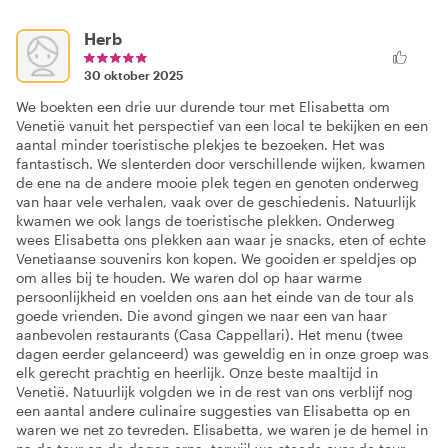
Herb
30 oktober 2025
We boekten een drie uur durende tour met Elisabetta om
Venetië vanuit het perspectief van een local te bekijken en een
aantal minder toeristische plekjes te bezoeken. Het was
fantastisch. We slenterden door verschillende wijken, kwamen
de ene na de andere mooie plek tegen en genoten onderweg
van haar vele verhalen, vaak over de geschiedenis. Natuurlijk
kwamen we ook langs de toeristische plekken. Onderweg
wees Elisabetta ons plekken aan waar je snacks, eten of echte
Venetiaanse souvenirs kon kopen. We gooiden er speldjes op
om alles bij te houden. We waren dol op haar warme
persoonlijkheid en voelden ons aan het einde van de tour als
goede vrienden. Die avond gingen we naar een van haar
aanbevolen restaurants (Casa Cappellari). Het menu (twee
dagen eerder gelanceerd) was geweldig en in onze groep was
elk gerecht prachtig en heerlijk. Onze beste maaltijd in
Venetië. Natuurlijk volgden we in de rest van ons verblijf nog
een aantal andere culinaire suggesties van Elisabetta op en
waren we net zo tevreden. Elisabetta, we waren je de hemel in