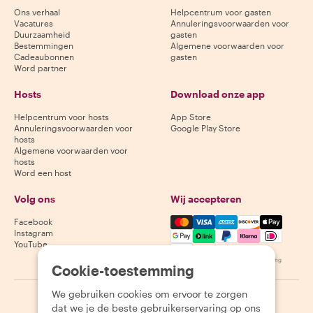
Ons verhaal
Helpcentrum voor gasten
Vacatures
Annuleringsvoorwaarden voor
Duurzaamheid
gasten
Bestemmingen
Algemene voorwaarden voor
Cadeaubonnen
gasten
Word partner
Hosts
Download onze app
Helpcentrum voor hosts
App Store
Annuleringsvoorwaarden voor
Google Play Store
hosts
Algemene voorwaarden voor
hosts
Word een host
Volg ons
Wij accepteren
Mastercard, Visa, Amex, Di
Facebook
Instagram
YouTube
Beschikbaarheid varieert per bestemming
Cookie-toestemming
We gebruiken cookies om ervoor te zorgen
©
2026
Withlocals.com
|
Privacybeleid
|
Cookies
|
Sitemap
dat we je de beste gebruikerservaring op ons