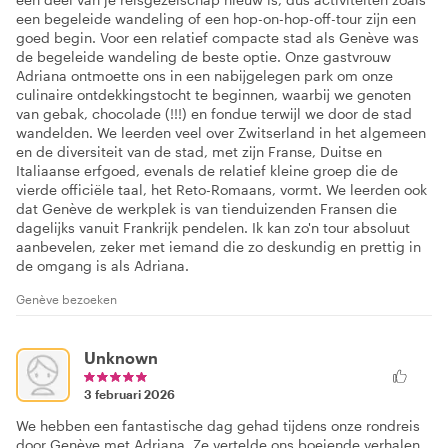
een begeleide wandeling of een hop-on-hop-off-tour zijn een
goed begin. Voor een relatief compacte stad als Genève was
de begeleide wandeling de beste optie. Onze gastvrouw
Adriana ontmoette ons in een nabijgelegen park om onze
culinaire ontdekkingstocht te beginnen, waarbij we genoten
van gebak, chocolade (!!!) en fondue terwijl we door de stad
wandelden. We leerden veel over Zwitserland in het algemeen
en de diversiteit van de stad, met zijn Franse, Duitse en
Italiaanse erfgoed, evenals de relatief kleine groep die de
vierde officiële taal, het Reto-Romaans, vormt. We leerden ook
dat Genève de werkplek is van tienduizenden Fransen die
dagelijks vanuit Frankrijk pendelen. Ik kan zo'n tour absoluut
aanbevelen, zeker met iemand die zo deskundig en prettig in
de omgang is als Adriana.
Genève bezoeken
Unknown
3 februari 2026
We hebben een fantastische dag gehad tijdens onze rondreis
door Genève met Adriana. Ze vertelde ons boeiende verhalen