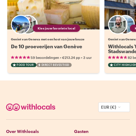
Kies jouw favoriete local
Geniet van Geneva met een host van jouw keuze
Geniet van Geneva
De 10 proeverijen van Genève
Withlocals 
Stadswande
•
•
59 beoordelingen
€213.24
pp
3 uur
82 b
FOOD TOUR
DIRECT BEVESTIGD
CITY HIGHLIG
EUR (€)
Over Withlocals
Gasten