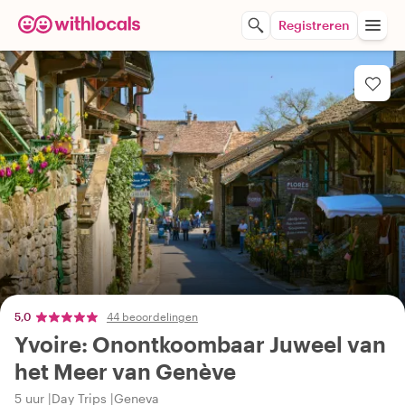
Registreren
5,0
44 beoordelingen
Yvoire: Onontkoombaar Juweel van
het Meer van Genève
5 uur
Day Trips
Geneva