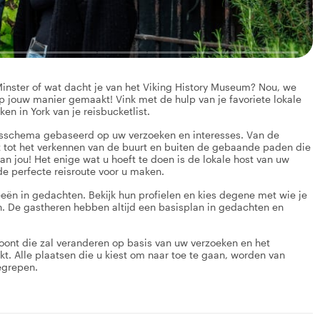
 Minster of wat dacht je van het Viking History Museum? Nou, we
p jouw manier gemaakt! Vink met de hulp van je favoriete lokale
en in York van je reisbucketlist.
isschema gebaseerd op uw verzoeken en interesses. Van de
 tot het verkennen van de buurt en buiten de gebaande paden die
an jou! Het enige wat u hoeft te doen is de lokale host van uw
 de perfecte reisroute voor u maken.
eeën in gedachten. Bekijk hun profielen en kies degene met wie je
n. De gastheren hebben altijd een basisplan in gedachten en
oont die zal veranderen op basis van uw verzoeken en het
t. Alle plaatsen die u kiest om naar toe te gaan, worden van
egrepen.