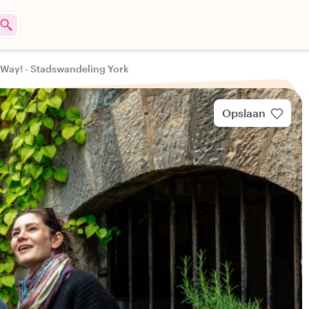
 Way! - Stadswandeling York
Opslaan