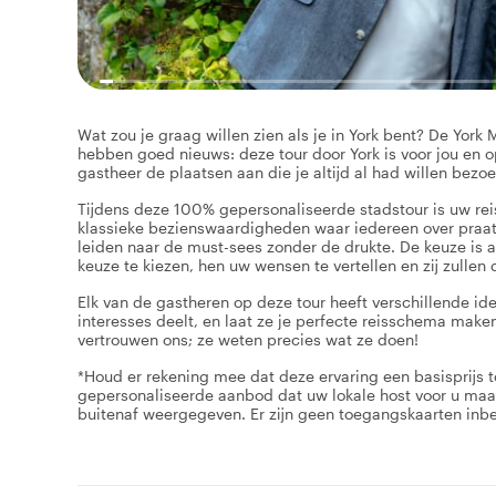
Wat zou je graag willen zien als je in York bent? De York
hebben goed nieuws: deze tour door York is voor jou en o
gastheer de plaatsen aan die je altijd al had willen bezoek
Tijdens deze 100% gepersonaliseerde stadstour is uw re
klassieke bezienswaardigheden waar iedereen over praat
leiden naar de must-sees zonder de drukte. De keuze is a
keuze te kiezen, hen uw wensen te vertellen en zij zullen
Elk van de gastheren op deze tour heeft verschillende id
interesses deelt, en laat ze je perfecte reisschema make
vertrouwen ons; ze weten precies wat ze doen!
*Houd er rekening mee dat deze ervaring een basisprijs t
gepersonaliseerde aanbod dat uw lokale host voor u maak
buitenaf weergegeven. Er zijn geen toegangskaarten inb