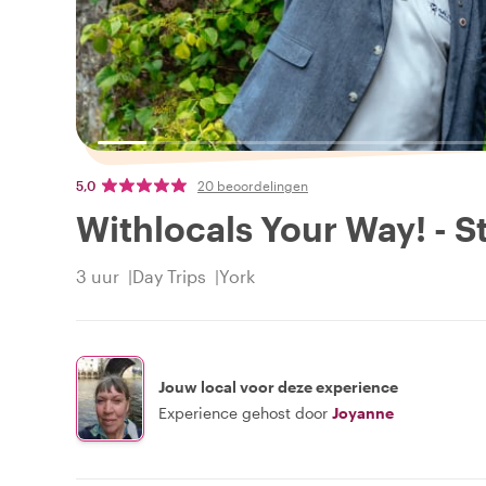
5,0
20 beoordelingen
Withlocals Your Way! - 
3 uur
Day Trips
York
Jouw local voor deze experience
Experience gehost door
Joyanne