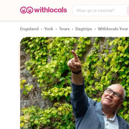
Waar ga je naartoe?
Engeland
›
York
›
Tours
›
Dagtrips
›
Withlocals Your