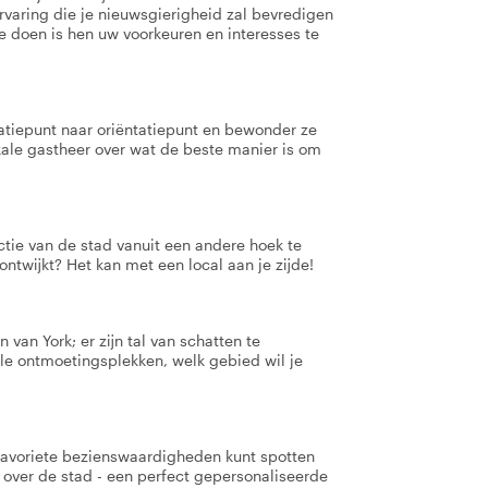
rvaring die je nieuwsgierigheid zal bevredigen
te doen is hen uw voorkeuren en interesses te
tatiepunt naar oriëntatiepunt en bewonder ze
ale gastheer over wat de beste manier is om
ctie van de stad vanuit een andere hoek te
 ontwijkt? Het kan met een local aan je zijde!
 van York; er zijn tal van schatten te
ale ontmoetingsplekken, welk gebied wil je
e favoriete bezienswaardigheden kunt spotten
over de stad - een perfect gepersonaliseerde