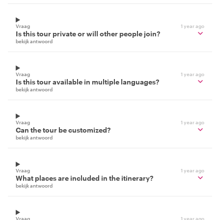
Vraag
1 year ago
Is this tour private or will other people join?
bekijk antwoord
Vraag
1 year ago
Is this tour available in multiple languages?
bekijk antwoord
Vraag
1 year ago
Can the tour be customized?
bekijk antwoord
Vraag
1 year ago
What places are included in the itinerary?
bekijk antwoord
Vraag
1 year ago