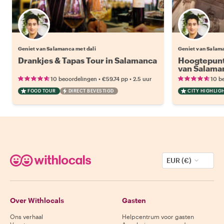
Geniet van Salamanca met dali
Geniet van Salama
Drankjes & Tapas Tour in Salamanca
Hoogtepunt
van Salama
•
•
10 beoordelingen
€59.74
pp
2.5 uur
10 b
FOOD TOUR
DIRECT BEVESTIGD
CITY HIGHLIG
EUR (€)
Over Withlocals
Gasten
Ons verhaal
Helpcentrum voor gasten