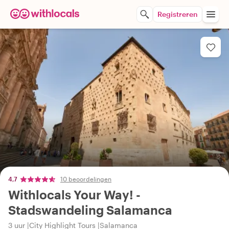
Registreren
4,7
10 beoordelingen
Withlocals Your Way! -
Stadswandeling Salamanca
3 uur
City Highlight Tours
Salamanca