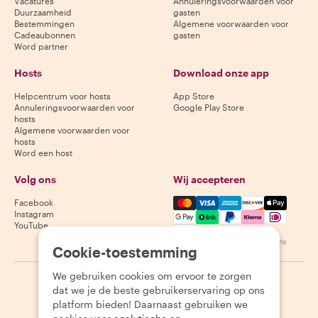
Vacatures
Annuleringsvoorwaarden voor
Duurzaamheid
gasten
Bestemmingen
Algemene voorwaarden voor
Cadeaubonnen
gasten
Word partner
Hosts
Download onze app
Helpcentrum voor hosts
App Store
Annuleringsvoorwaarden voor
Google Play Store
hosts
Algemene voorwaarden voor
hosts
Word een host
Volg ons
Wij accepteren
Mastercard, Visa, Amex, Di
Facebook
Instagram
YouTube
Beschikbaarheid varieert per bestemming
Cookie-toestemming
We gebruiken cookies om ervoor te zorgen
©
2026
Withlocals.com
|
Privacybeleid
|
Cookies
|
Sitemap
dat we je de beste gebruikerservaring op ons
platform bieden! Daarnaast gebruiken we