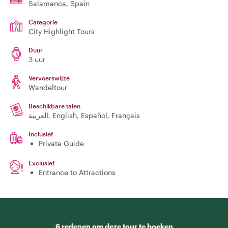
Salamanca
, Spain
Categorie
City Highlight Tours
Duur
3 uur
Vervoerswijze
Wandeltour
Beschikbare talen
العربية, English, Español, Français
Inclusief
Private Guide
Exclusief
Entrance to Attractions
6 redenen om deze tour te boeken