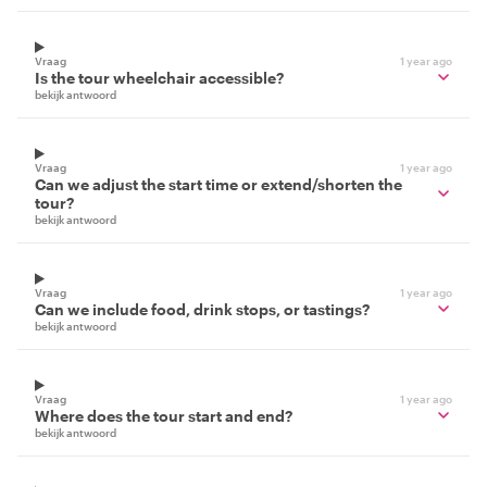
Vraag
1 year ago
Is the tour wheelchair accessible?
bekijk antwoord
Vraag
1 year ago
Can we adjust the start time or extend/shorten the
tour?
bekijk antwoord
Vraag
1 year ago
Can we include food, drink stops, or tastings?
bekijk antwoord
Vraag
1 year ago
Where does the tour start and end?
bekijk antwoord