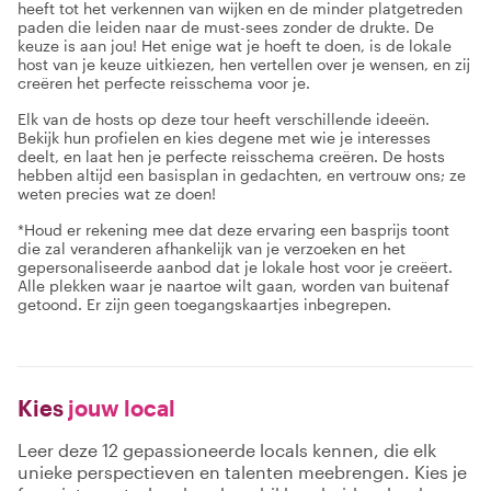
heeft tot het verkennen van wijken en de minder platgetreden
paden die leiden naar de must-sees zonder de drukte. De
keuze is aan jou! Het enige wat je hoeft te doen, is de lokale
host van je keuze uitkiezen, hen vertellen over je wensen, en zij
creëren het perfecte reisschema voor je.
Elk van de hosts op deze tour heeft verschillende ideeën.
Bekijk hun profielen en kies degene met wie je interesses
deelt, en laat hen je perfecte reisschema creëren. De hosts
hebben altijd een basisplan in gedachten, en vertrouw ons; ze
weten precies wat ze doen!
*Houd er rekening mee dat deze ervaring een basprijs toont
die zal veranderen afhankelijk van je verzoeken en het
gepersonaliseerde aanbod dat je lokale host voor je creëert.
Alle plekken waar je naartoe wilt gaan, worden van buitenaf
getoond. Er zijn geen toegangskaartjes inbegrepen.
Kies
jouw local
Leer deze 12 gepassioneerde locals kennen, die elk
unieke perspectieven en talenten meebrengen. Kies je