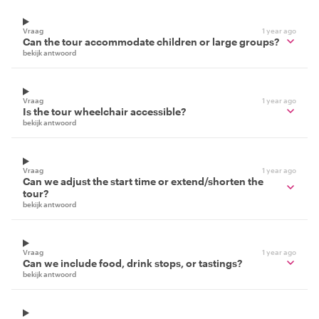
Vraag
1 year ago
Can the tour accommodate children or large groups?
bekijk antwoord
Vraag
1 year ago
Is the tour wheelchair accessible?
bekijk antwoord
Vraag
1 year ago
Can we adjust the start time or extend/shorten the
tour?
bekijk antwoord
Vraag
1 year ago
Can we include food, drink stops, or tastings?
bekijk antwoord