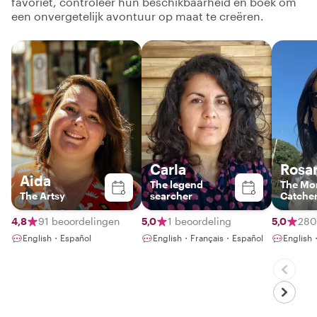
favoriet, controleer hun beschikbaarheid en boek om
een onvergetelijk avontuur op maat te creëren.
Carla
Rosa
Aida
The legend
The Mo
The Artsy
searcher
Catche
4,8
91 beoordelingen
5,0
1 beoordeling
5,0
280
English・Español
English・Français・Español
English