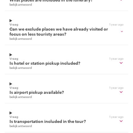
bekijk antwoord
Vraag
1 year ago
Can we exclude places we have already visited or
focus on less touristy areas?
bekijk antwoord
Vraag
1 year ago
Is hotel or station pickup included?
bekijk antwoord
Vraag
1 year ago
Is airport pickup available?
bekijk antwoord
Vraag
1 year ago
Is transportation included in the tour?
bekijk antwoord