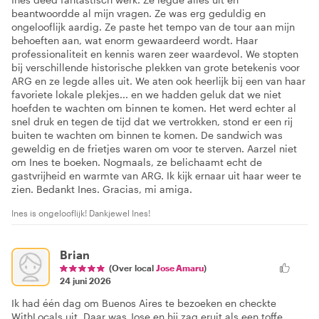
beantwoordde al mijn vragen. Ze was erg geduldig en
ongelooflijk aardig. Ze paste het tempo van de tour aan mijn
behoeften aan, wat enorm gewaardeerd wordt. Haar
professionaliteit en kennis waren zeer waardevol. We stopten
bij verschillende historische plekken van grote betekenis voor
ARG en ze legde alles uit. We aten ook heerlijk bij een van haar
favoriete lokale plekjes... en we hadden geluk dat we niet
hoefden te wachten om binnen te komen. Het werd echter al
snel druk en tegen de tijd dat we vertrokken, stond er een rij
buiten te wachten om binnen te komen. De sandwich was
geweldig en de frietjes waren om voor te sterven. Aarzel niet
om Ines te boeken. Nogmaals, ze belichaamt echt de
gastvrijheid en warmte van ARG. Ik kijk ernaar uit haar weer te
zien. Bedankt Ines. Gracias, mi amiga.
Ines is ongelooflijk! Dankjewel Ines!
Brian
(Over local
Jose Amaru
)
24 juni 2026
Ik had één dag om Buenos Aires te bezoeken en checkte
WithLocals uit. Daar was Jose en hij zag eruit als een toffe