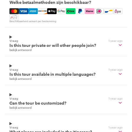
Welke betaalmethoden zijn beschikbaar?
Mastercard, Visa, Amex, Discover, Apple Pay, Google Pay
Beschikbaarheid varieert per bestemming
Vraag
1 year ago
Is this tour private or will other people join?
bekijk antwoord
Vraag
1 year ago
Is this tour available in multiple languages?
bekijk antwoord
Vraag
1 year ago
Can the tour be customized?
bekijk antwoord
Vraag
1 year ago
What places are included in the itinerary?