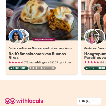
Kies jouw favoriete local
Geniet van Buenos Aires met een host van jouw keuze
Geniet van Buenos
De 10 Smaaktesten van Buenos
Hoogtepunt
Aires
Pareltjes v
•
•
272 beoordelingen
€87.07
pp
3 uur
186 
FOOD TOUR
DIRECT BEVESTIGD
CITY HIGHLIG
EUR (€)