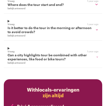
Vraag
1 year ago
Where does the tour start and end?
bekijk antwoord
Vraag
1 year ago
Is it better to do the tour in the morning or afternoon
to avoid crowds?
bekijk antwoord
Vraag
1 year ago
Can a city highlights tour be combined with other
experiences, like food or bike tours?
bekijk antwoord
Withlocals-ervaringen
zijn altijd