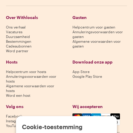
Over Withlocals
Gasten
Ons verhaal
Helpcentrum voor gasten
Vacatures
Annuleringsvoorwaarden voor
Duurzaamheid
gasten
Bestemmingen
Algemene voorwaarden voor
Cadeaubonnen
gasten
Word partner
Hosts
Download onze app
Helpcentrum voor hosts
App Store
Annuleringsvoorwaarden voor
Google Play Store
hosts
Algemene voorwaarden voor
hosts
Word een host
Volg ons
Wij accepteren
Mastercard, Visa, Amex, Di
Facebook
Instagram
Cookie-toestemming
YouTube
Beschikbaarheid varieert per bestemming