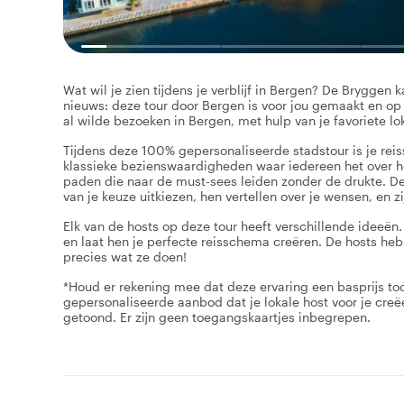
Wat wil je zien tijdens je verblijf in Bergen? De Brygge
nieuws: deze tour door Bergen is voor jou gemaakt en op j
al wilde bezoeken in Bergen, met hulp van je favoriete lo
Tijdens deze 100% gepersonaliseerde stadstour is je re
klassieke bezienswaardigheden waar iedereen het over h
paden die naar de must-sees leiden zonder de drukte. De k
van je keuze uitkiezen, hen vertellen over je wensen, en z
Elk van de hosts op deze tour heeft verschillende ideeën.
en laat hen je perfecte reisschema creëren. De hosts heb
precies wat ze doen!
*Houd er rekening mee dat deze ervaring een basprijs too
gepersonaliseerde aanbod dat je lokale host voor je creëe
getoond. Er zijn geen toegangskaartjes inbegrepen.