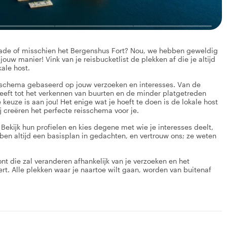
n kade of misschien het Bergenshus Fort? Nou, we hebben geweldig
ouw manier! Vink van je reisbucketlist de plekken af die je altijd
kale host.
isschema gebaseerd op jouw verzoeken en interesses. Van de
eeft tot het verkennen van buurten en de minder platgetreden
euze is aan jou! Het enige wat je hoeft te doen is de lokale host
ij creëren het perfecte reisschema voor je.
 Bekijk hun profielen en kies degene met wie je interesses deelt,
ben altijd een basisplan in gedachten, en vertrouw ons; ze weten
nt die zal veranderen afhankelijk van je verzoeken en het
rt. Alle plekken waar je naartoe wilt gaan, worden van buitenaf