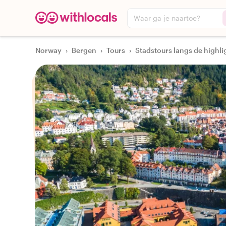
Waar ga je naartoe?
Norway
›
Bergen
›
Tours
›
Stadstours langs de highli