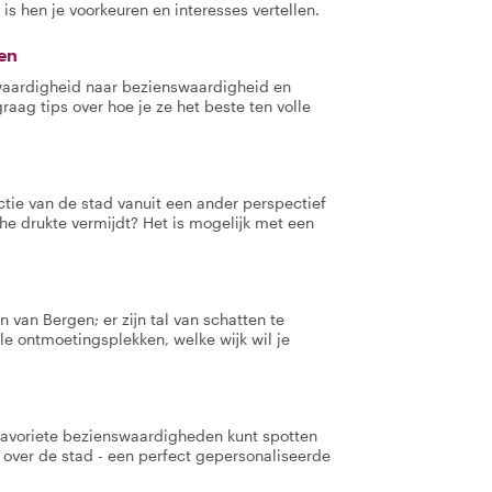
 is hen je voorkeuren en interesses vertellen.
en
swaardigheid naar bezienswaardigheid en
raag tips over hoe je ze het beste ten volle
ctie van de stad vanuit een ander perspectief
sche drukte vermijdt? Het is mogelijk met een
 van Bergen; er zijn tal van schatten te
le ontmoetingsplekken, welke wijk wil je
e favoriete bezienswaardigheden kunt spotten
over de stad - een perfect gepersonaliseerde