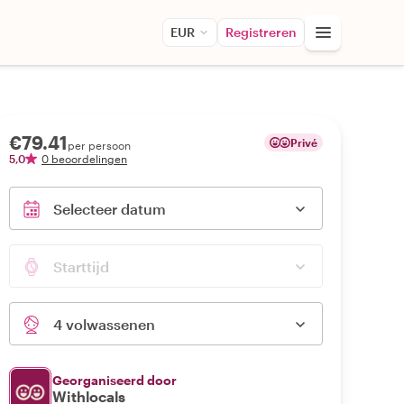
EUR
Registreren
€79.41
Privé
per persoon
5,0
0 beoordelingen
Selecteer datum
Starttijd
4 volwassenen
Georganiseerd door
Withlocals