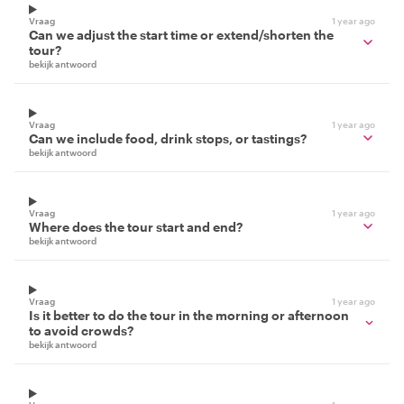
Vraag
1 year ago
Can we adjust the start time or extend/shorten the
tour?
bekijk antwoord
Vraag
1 year ago
Can we include food, drink stops, or tastings?
bekijk antwoord
Vraag
1 year ago
Where does the tour start and end?
bekijk antwoord
Vraag
1 year ago
Is it better to do the tour in the morning or afternoon
to avoid crowds?
bekijk antwoord