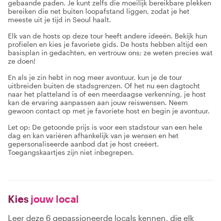
gebaande paden. Je kunt zelfs die moeilijk bereikbare plekken
bereiken die net buiten loopafstand liggen, zodat je het
meeste uit je tijd in Seoul haalt.
Elk van de hosts op deze tour heeft andere ideeën. Bekijk hun
profielen en kies je favoriete gids. De hosts hebben altijd een
basisplan in gedachten, en vertrouw ons; ze weten precies wat
ze doen!
En als je zin hebt in nog meer avontuur, kun je de tour
uitbreiden buiten de stadsgrenzen. Of het nu een dagtocht
naar het platteland is of een meerdaagse verkenning, je host
kan de ervaring aanpassen aan jouw reiswensen. Neem
gewoon contact op met je favoriete host en begin je avontuur.
Let op: De getoonde prijs is voor een stadstour van een hele
dag en kan variëren afhankelijk van je wensen en het
gepersonaliseerde aanbod dat je host creëert.
Toegangskaartjes zijn niet inbegrepen.
Kies
jouw local
Leer deze 6 gepassioneerde locals kennen, die elk