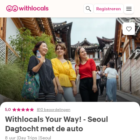
Registreren
5,0
810 beoordelingen
Withlocals Your Way! - Seoul
Dagtocht met de auto
8 uur
Day Trips
Seoul