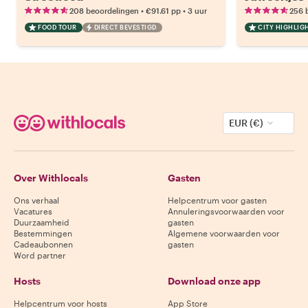
•
•
208 beoordelingen
€91.61
pp
3 uur
256 
FOOD TOUR
DIRECT BEVESTIGD
CITY HIGHLIG
EUR (€)
Over Withlocals
Gasten
Ons verhaal
Helpcentrum voor gasten
Vacatures
Annuleringsvoorwaarden voor
Duurzaamheid
gasten
Bestemmingen
Algemene voorwaarden voor
Cadeaubonnen
gasten
Word partner
Hosts
Download onze app
Helpcentrum voor hosts
App Store