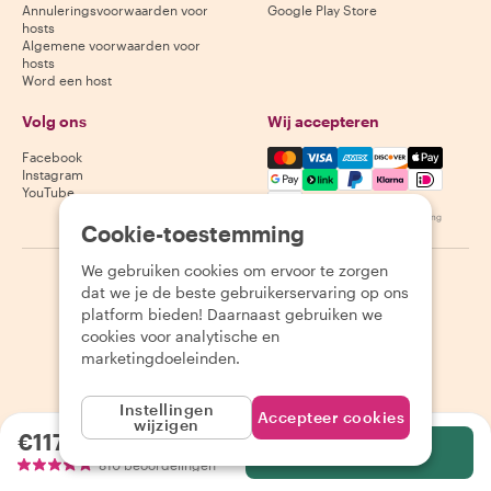
Annuleringsvoorwaarden voor
Google Play Store
hosts
Algemene voorwaarden voor
hosts
Word een host
Volg ons
Wij accepteren
Mastercard, Visa, Amex, Di
Facebook
Instagram
YouTube
Beschikbaarheid varieert per bestemming
Cookie-toestemming
We gebruiken cookies om ervoor te zorgen
©
2026
Withlocals.com
|
Privacybeleid
|
Cookies
|
Sitemap
dat we je de beste gebruikerservaring op ons
platform bieden! Daarnaast gebruiken we
cookies voor analytische en
marketingdoeleinden.
Instellingen
Accepteer cookies
wijzigen
€117.65
per persoon
Selecteer
810 beoordelingen