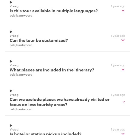
Vraag
1 year ago
Is this tour available in multiple languages?
bekijk antwoord
Vraag
1 year ago
Can the tour be customized?
bekijk antwoord
Vraag
1 year ago
What places are included in the itinerary?
bekijk antwoord
Vraag
1 year ago
Can we exclude places we have already visited or
focus on less touristy areas?
bekijk antwoord
Vraag
1 year ago
Is hotel or station pickup included?