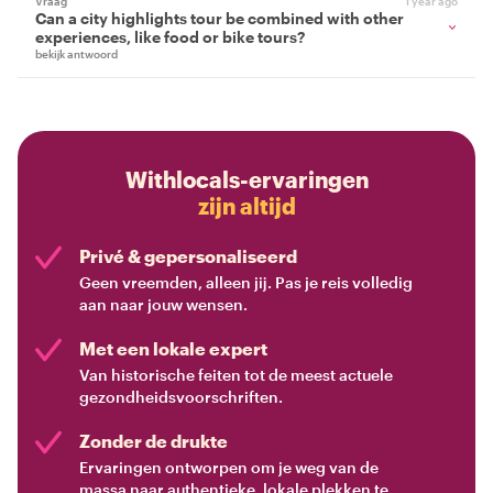
Vraag
1 year ago
Can a city highlights tour be combined with other
experiences, like food or bike tours?
bekijk antwoord
Withlocals-ervaringen
zijn altijd
Privé & gepersonaliseerd
Geen vreemden, alleen jij. Pas je reis volledig
aan naar jouw wensen.
Met een lokale expert
Van historische feiten tot de meest actuele
gezondheidsvoorschriften.
Zonder de drukte
Ervaringen ontworpen om je weg van de
massa naar authentieke, lokale plekken te