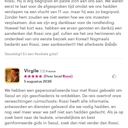
Rossi. Hij is erg begripvol en paste zich aan ons aan. We waren
eerst te laat voor de afgesproken tijd omdat we ons hadden
verslapen na een vlucht van 11 uur, maar hij was zo begripvol.
Zonder hem zouden we niet weten hoe we ons moesten
verplaatsen, dus we zijn erg dankbaar voor de rondleiding.
Hoewel het kort was, hebben we ervan genoten en dankzij een
aandenken dat Rossi ons gaf, zullen we het ons herinneren als
onderdeel van ons eerste bezoek aan Korea!! Nogmaals
bedankt aan Rossi, zeer aanbevolen!!! Het allerbeste 👍👍👍
Geweldig!! En een flexibele gids!!
Virgile
🇫🇷
France
(Over local
Rossi
)
5 augustus 2026
We hebben een gepersonaliseerde tour met Rossi geboekt om
Seoul en zijn geschiedenis te ontdekken. De reis overtrof onze
verwachtingen ruimschoots: Rossi heeft alle informatie,
antwoorden en diensten geleverd die we nodig hadden, en
nog veel meer waar we zelf niet aan hadden gedacht. Als je op
zoek bent naar de leukste, vriendelijkste en best
geïnformeerde gids in Seoul, zoek dan niet verder dan Rossi.