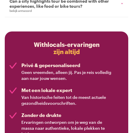
Can a city highlights tour be combined with other
experiences, like food or bike tours?
bekijk antwoord
Withlocals-ervaringen
zijn altijd
Privé & gepersonaliseerd
Geen vreemden, alleen jij. Pas je reis volledig
aan naar jouw wensen.
Met een lokale expert
Van historische feiten tot de meest actuele
gezondheidsvoorschriften.
Zonder de drukte
Ervaringen ontworpen om je weg van de
massa naar authentieke, lokale plekken te