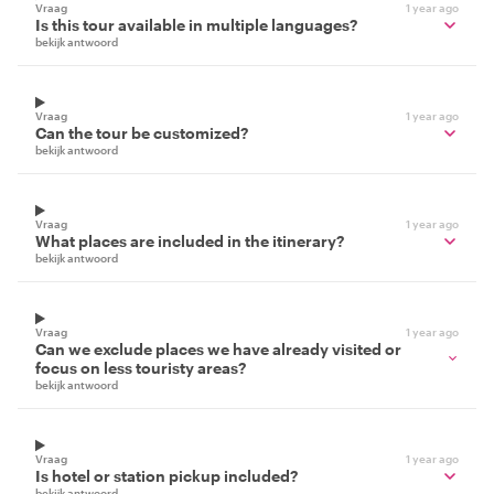
Vraag
1 year ago
Is this tour available in multiple languages?
bekijk antwoord
Vraag
1 year ago
Can the tour be customized?
bekijk antwoord
Vraag
1 year ago
What places are included in the itinerary?
bekijk antwoord
Vraag
1 year ago
Can we exclude places we have already visited or
focus on less touristy areas?
bekijk antwoord
Vraag
1 year ago
Is hotel or station pickup included?
bekijk antwoord