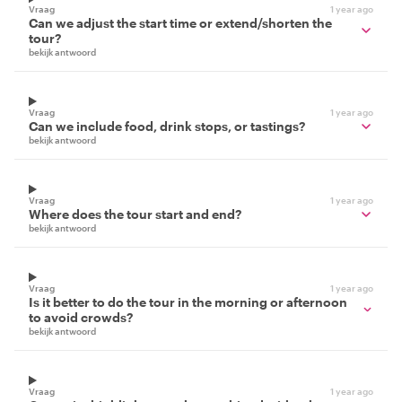
Vraag
1 year ago
Can we adjust the start time or extend/shorten the
tour?
bekijk antwoord
Vraag
1 year ago
Can we include food, drink stops, or tastings?
bekijk antwoord
Vraag
1 year ago
Where does the tour start and end?
bekijk antwoord
Vraag
1 year ago
Is it better to do the tour in the morning or afternoon
to avoid crowds?
bekijk antwoord
Vraag
1 year ago