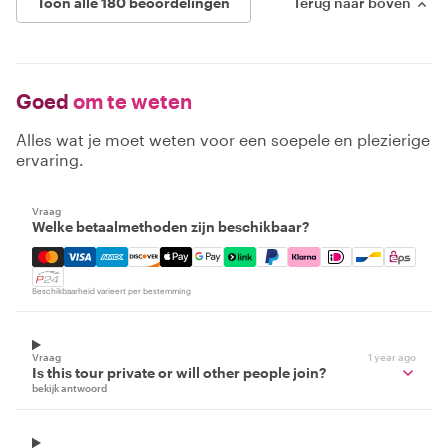
Toon alle 180 beoordelingen
Terug naar boven
Goed
om te weten
Alles wat je moet weten voor een soepele en plezierige
ervaring.
Vraag
Welke betaalmethoden zijn beschikbaar?
Mastercard, Visa, Amex, Discover, Apple Pay, Google Pay
Beschikbaarheid varieert per bestemming
Vraag
1 year ago
Is this tour private or will other people join?
bekijk antwoord