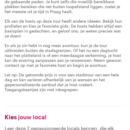
de gebaande paden. Je kunt zelfs die moeilijk bereikbare
plekken bereiken die net buiten loopafstand liggen, zodat je
het meeste uit je tijd in Praag haalt.
Elk van de hosts op deze tour heeft andere ideeën. Bekijk hun
profielen en kies je favoriete gids. De hosts hebben altijd een
basisplan in gedachten, en geloof ons; ze weten precies wat
ze doen!
En als je zin hebt in nog meer avontuur, kun je de tour
uitbreiden buiten de stadsgrenzen. Of het nu een dagtocht
naar het platteland is of een meerdaagse verkenning, je host
kan de ervaring aanpassen aan je reiswensen. Neem gewoon
contact op met je favoriete host en begin je avontuur.
Let op: De getoonde prijs is voor een stadstour van een hele
dag en kan variëren afhankelijk van je wensen en het
gepersonaliseerde aanbod dat je host creëert.
Toegangskaartjes zijn niet inbegrepen.
Kies
jouw local
Leer deze 2 gepassioneerde locals kennen, die elk