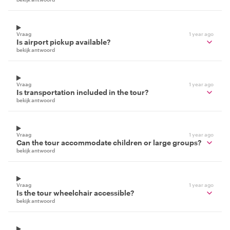
Vraag
1 year ago
Is airport pickup available?
bekijk antwoord
Vraag
1 year ago
Is transportation included in the tour?
bekijk antwoord
Vraag
1 year ago
Can the tour accommodate children or large groups?
bekijk antwoord
Vraag
1 year ago
Is the tour wheelchair accessible?
bekijk antwoord