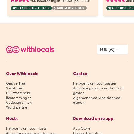
•
•
259 beoordelingen
€67.01
pp
5 uur
388 
CITY HIGHLIGHT TOUR
DIRECT BEVESTIGD
CITY HIGHLIG
EUR (€)
Over Withlocals
Gasten
Ons verhaal
Helpcentrum voor gasten
Vacatures
Annuleringsvoorwaarden voor
Duurzaamheid
gasten
Bestemmingen
Algemene voorwaarden voor
Cadeaubonnen
gasten
Word partner
Hosts
Download onze app
Helpcentrum voor hosts
App Store
Annuleringsvoorwaarden voor
Google Play Store