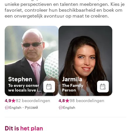
unieke perspectieven en talenten meebrengen. Kies je
favoriet, controleer hun beschikbaarheid en boek om
een onvergetelijk avontuur op maat te creëren.
Stephen
Jarmila
To every corner
The Family
we locals love in
Person
Prague
4,9
82 beoordelingen
4,8
98 beoordelingen
English・Русский
English
Dit is
het plan