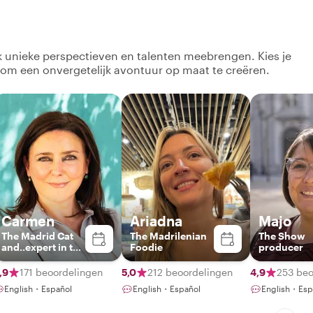
lk unieke perspectieven en talenten meebrengen. Kies je
 om een onvergetelijk avontuur op maat te creëren.
Carmen
Ariadna
Majo
The Madrid Cat
The Madrilenian
The Show
and..expert in the
Foodie
producer
city of CORDOBA
too..
,9
171 beoordelingen
5,0
212 beoordelingen
4,9
253 beo
English・Español
English・Español
English・Esp