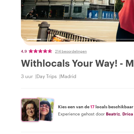
4,9
214 beoordelingen
Withlocals Your Way! - 
3 uur
Day Trips
Madrid
Kies een van de
17
locals beschikbaar
Experience gehost door
Beatriz
,
Drica