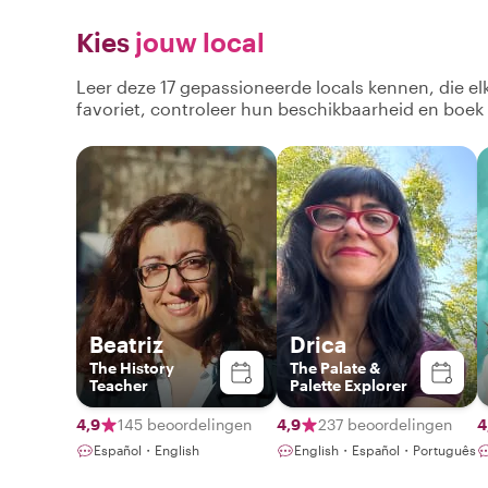
Kies
jouw local
Leer deze 17 gepassioneerde locals kennen, die e
favoriet, controleer hun beschikbaarheid en boek
Beatriz
Drica
The History
The Palate &
Teacher
Palette Explorer
4,9
145 beoordelingen
4,9
237 beoordelingen
4
Español・English
English・Español・Português