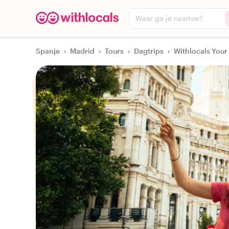
Waar ga je naartoe?
Spanje
›
Madrid
›
Tours
›
Dagtrips
›
Withlocals Your