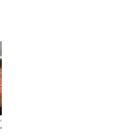
Egle
Patricia
Foodie in love
Full of life
with Madrilenian
storyteller
culture
ordelingen
5,0
25 beoordelingen
4,6
147 beoordelingen
añol
English・Lietuvių
English・Deutsch・Españo
Italiano