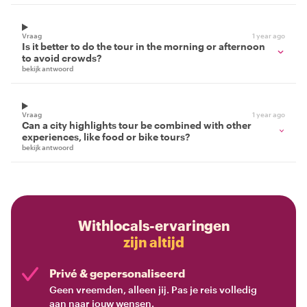
Vraag
1 year ago
Is it better to do the tour in the morning or afternoon
to avoid crowds?
bekijk antwoord
Vraag
1 year ago
Can a city highlights tour be combined with other
experiences, like food or bike tours?
bekijk antwoord
Withlocals-ervaringen
zijn altijd
Privé & gepersonaliseerd
Geen vreemden, alleen jij. Pas je reis volledig
aan naar jouw wensen.