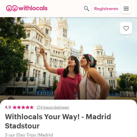
Registreren
4,9
214 beoordelingen
Withlocals Your Way! - Madrid
Stadstour
3 uur
Day Trips
Madrid