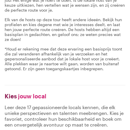
jou! Het enige wat je hoeft te doen, is de lokale host van je
keuze uitkiezen, hen vertellen wat je wensen zijn, en zij creëren
de perfecte route voor je.
Elk van de hosts op deze tour heeft andere ideeën. Bekijk hun
profielen en kies degene met wie je interesses deelt, en laat
hen jouw perfecte route creëren. De hosts hebben altijd een
basisplan in gedachten, en geloof ons; ze weten precies wat
ze doen!
*Houd er rekening mee dat deze ervaring een basisprijs toont
die zal veranderen afhankelijk van je verzoeken en het
gepersonaliseerde aanbod dat je lokale host voor je creëert.
Alle plekken waar je naartoe wilt gaan, worden van buitenaf
getoond. Er zijn geen toegangskaartjes inbegrepen.
Kies
jouw local
Leer deze 17 gepassioneerde locals kennen, die elk
unieke perspectieven en talenten meebrengen. Kies je
favoriet, controleer hun beschikbaarheid en boek om
een onvergetelijk avontuur op maat te creëren.