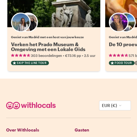
Kies jouw favoriete local
Geniet van Madrid met een host van jouw keuze
Geniet van Madrid
Verken het Prado Museum &
De 10 proev
Omgeving met een Lokale Gids
•
•
303 beoordelingen
€73.16
pp
2.5 uur
571 
SKIP THE LINE TOUR
FOOD TOUR
EUR (€)
Over Withlocals
Gasten