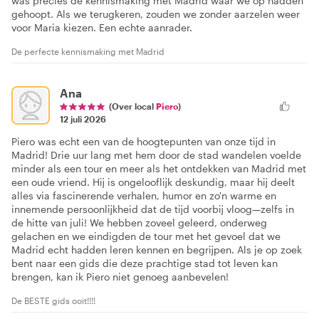
was precies de kennismaking met Madrid waar we op hadden
gehoopt. Als we terugkeren, zouden we zonder aarzelen weer
voor Maria kiezen. Een echte aanrader.
De perfecte kennismaking met Madrid
Ana
(Over local
Piero
)
12 juli 2026
Piero was echt een van de hoogtepunten van onze tijd in
Madrid! Drie uur lang met hem door de stad wandelen voelde
minder als een tour en meer als het ontdekken van Madrid met
een oude vriend. Hij is ongelooflijk deskundig, maar hij deelt
alles via fascinerende verhalen, humor en zo'n warme en
innemende persoonlijkheid dat de tijd voorbij vloog—zelfs in
de hitte van juli! We hebben zoveel geleerd, onderweg
gelachen en we eindigden de tour met het gevoel dat we
Madrid echt hadden leren kennen en begrijpen. Als je op zoek
bent naar een gids die deze prachtige stad tot leven kan
brengen, kan ik Piero niet genoeg aanbevelen!
De BESTE gids ooit!!!!