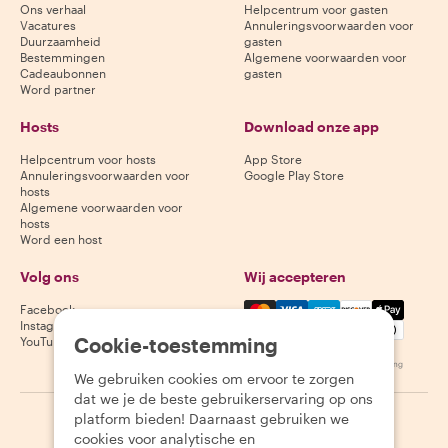
Ons verhaal
Helpcentrum voor gasten
Vacatures
Annuleringsvoorwaarden voor
Duurzaamheid
gasten
Bestemmingen
Algemene voorwaarden voor
Cadeaubonnen
gasten
Word partner
Hosts
Download onze app
Helpcentrum voor hosts
App Store
Annuleringsvoorwaarden voor
Google Play Store
hosts
Algemene voorwaarden voor
hosts
Word een host
Volg ons
Wij accepteren
Mastercard, Visa, Amex, Di
Facebook
Instagram
Cookie-toestemming
YouTube
Beschikbaarheid varieert per bestemming
We gebruiken cookies om ervoor te zorgen
dat we je de beste gebruikerservaring op ons
platform bieden! Daarnaast gebruiken we
©
2026
Withlocals.com
|
Privacybeleid
|
Cookies
|
Sitemap
cookies voor analytische en