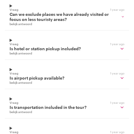
Vraag
1 year ago
Can we exclude places we have already visited or
focus on less touristy areas?
bekijk antwoord
Vraag
1 year ago
Is hotel or station pickup included?
bekijk antwoord
Vraag
1 year ago
Is airport pickup available?
bekijk antwoord
Vraag
1 year ago
Is transportation included in the tour?
bekijk antwoord
Vraag
1 year ago