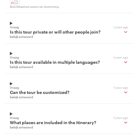
Beschikbaarheid varieert per bestemming
Vraag
1 year ago
Is this tour private or will other people join?
bekijk antwoord
Vraag
1 year ago
Is this tour available in multiple languages?
bekijk antwoord
Vraag
1 year ago
Can the tour be customized?
bekijk antwoord
Vraag
1 year ago
What places are included in the itinerary?
bekijk antwoord