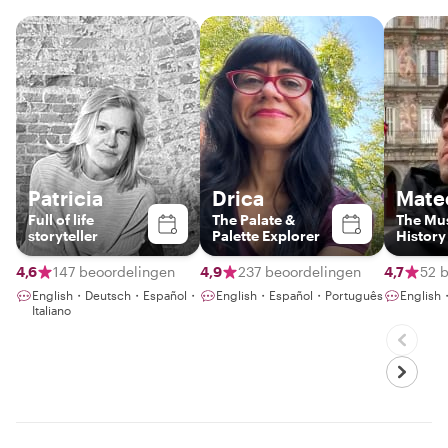
Patricia
Drica
Mate
Full of life
The Palate &
The Mu
storyteller
Palette Explorer
History
4,6
147 beoordelingen
4,9
237 beoordelingen
4,7
52 
English・Deutsch・Español・
English・Español・Português
English
Italiano