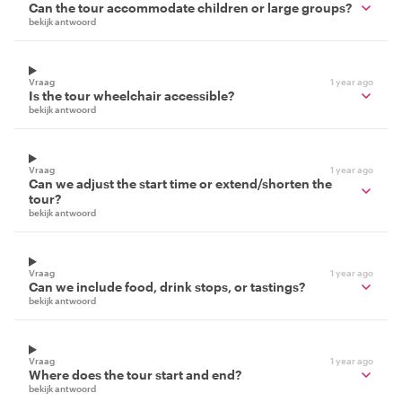
Can the tour accommodate children or large groups?
bekijk antwoord
Vraag
1 year ago
Is the tour wheelchair accessible?
bekijk antwoord
Vraag
1 year ago
Can we adjust the start time or extend/shorten the
tour?
bekijk antwoord
Vraag
1 year ago
Can we include food, drink stops, or tastings?
bekijk antwoord
Vraag
1 year ago
Where does the tour start and end?
bekijk antwoord