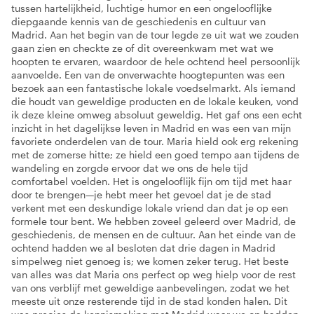
tussen hartelijkheid, luchtige humor en een ongelooflijke
diepgaande kennis van de geschiedenis en cultuur van
Madrid. Aan het begin van de tour legde ze uit wat we zouden
gaan zien en checkte ze of dit overeenkwam met wat we
hoopten te ervaren, waardoor de hele ochtend heel persoonlijk
aanvoelde. Een van de onverwachte hoogtepunten was een
bezoek aan een fantastische lokale voedselmarkt. Als iemand
die houdt van geweldige producten en de lokale keuken, vond
ik deze kleine omweg absoluut geweldig. Het gaf ons een echt
inzicht in het dagelijkse leven in Madrid en was een van mijn
favoriete onderdelen van de tour. Maria hield ook erg rekening
met de zomerse hitte; ze hield een goed tempo aan tijdens de
wandeling en zorgde ervoor dat we ons de hele tijd
comfortabel voelden. Het is ongelooflijk fijn om tijd met haar
door te brengen—je hebt meer het gevoel dat je de stad
verkent met een deskundige lokale vriend dan dat je op een
formele tour bent. We hebben zoveel geleerd over Madrid, de
geschiedenis, de mensen en de cultuur. Aan het einde van de
ochtend hadden we al besloten dat drie dagen in Madrid
simpelweg niet genoeg is; we komen zeker terug. Het beste
van alles was dat Maria ons perfect op weg hielp voor de rest
van ons verblijf met geweldige aanbevelingen, zodat we het
meeste uit onze resterende tijd in de stad konden halen. Dit