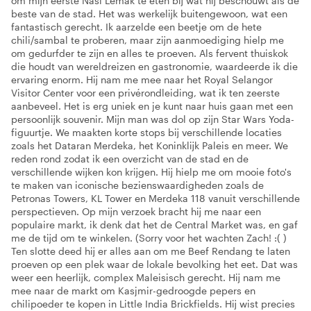
om mijn eerste Nasi Lemak te eten bij wat hij beschouwt als de
beste van de stad. Het was werkelijk buitengewoon, wat een
fantastisch gerecht. Ik aarzelde een beetje om de hete
chili/sambal te proberen, maar zijn aanmoediging hielp me
om gedurfder te zijn en alles te proeven. Als fervent thuiskok
die houdt van wereldreizen en gastronomie, waardeerde ik die
ervaring enorm. Hij nam me mee naar het Royal Selangor
Visitor Center voor een privérondleiding, wat ik ten zeerste
aanbeveel. Het is erg uniek en je kunt naar huis gaan met een
persoonlijk souvenir. Mijn man was dol op zijn Star Wars Yoda-
figuurtje. We maakten korte stops bij verschillende locaties
zoals het Dataran Merdeka, het Koninklijk Paleis en meer. We
reden rond zodat ik een overzicht van de stad en de
verschillende wijken kon krijgen. Hij hielp me om mooie foto's
te maken van iconische bezienswaardigheden zoals de
Petronas Towers, KL Tower en Merdeka 118 vanuit verschillende
perspectieven. Op mijn verzoek bracht hij me naar een
populaire markt, ik denk dat het de Central Market was, en gaf
me de tijd om te winkelen. (Sorry voor het wachten Zach! :( )
Ten slotte deed hij er alles aan om me Beef Rendang te laten
proeven op een plek waar de lokale bevolking het eet. Dat was
weer een heerlijk, complex Maleisisch gerecht. Hij nam me
mee naar de markt om Kasjmir-gedroogde pepers en
chilipoeder te kopen in Little India Brickfields. Hij wist precies