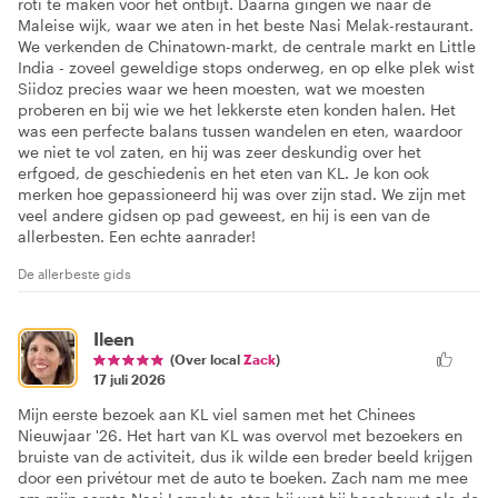
roti te maken voor het ontbijt. Daarna gingen we naar de
Maleise wijk, waar we aten in het beste Nasi Melak-restaurant.
We verkenden de Chinatown-markt, de centrale markt en Little
India - zoveel geweldige stops onderweg, en op elke plek wist
Siidoz precies waar we heen moesten, wat we moesten
proberen en bij wie we het lekkerste eten konden halen. Het
was een perfecte balans tussen wandelen en eten, waardoor
we niet te vol zaten, en hij was zeer deskundig over het
erfgoed, de geschiedenis en het eten van KL. Je kon ook
merken hoe gepassioneerd hij was over zijn stad. We zijn met
veel andere gidsen op pad geweest, en hij is een van de
allerbesten. Een echte aanrader!
De allerbeste gids
Ileen
(Over local
Zack
)
17 juli 2026
Mijn eerste bezoek aan KL viel samen met het Chinees
Nieuwjaar '26. Het hart van KL was overvol met bezoekers en
bruiste van de activiteit, dus ik wilde een breder beeld krijgen
door een privétour met de auto te boeken. Zach nam me mee