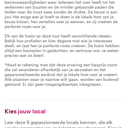
bezienswaardigheden waar iedereen het over heeft tot het
verkennen van buurten en de minder gebaande paden die
leiden naar de must-sees zonder de drukte. De keuze is aan
jou! Het enige wat je hoeft te doen is de lokale host van je
keuze kiezen, hen vertellen over je wensen, en zij creëren de
perfecte route voor je.
Elk van de hosts op deze tour heeft verschillende ideeën.
Bekijk hun profielen en kies degene met wie je interesses
deelt, en laat hen je perfecte route creëren. De hosts hebben
altijd een basisplan in gedachten, en vertrouw ons; ze weten
precies wat ze doen!
*Houd er rekening mee dat deze ervaring een basprijs toont
die zal veranderen afhankelijk van je verzoeken en het
gepersonaliseerde aanbod dat je lokale host voor je creëert.
Alle plaatsen waar je naartoe wilt gaan, worden van buitenaf
getoond. Er zijn geen toegangskaartjes inbegrepen.
Kies
jouw local
Leer deze 9 gepassioneerde locals kennen, die elk
unieke perspectieven en talenten meebrengen. Kies je