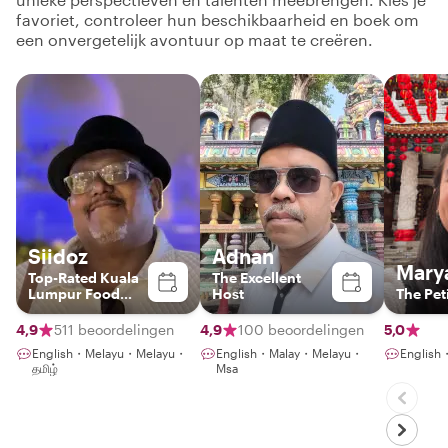
favoriet, controleer hun beschikbaarheid en boek om
een onvergetelijk avontuur op maat te creëren.
Siidoz
Adnan
Mary
Top-Rated Kuala
The Excellent
Lumpur Food
Host
The Pet
Experience Host
4,9
511 beoordelingen
4,9
100 beoordelingen
5,0
English・Melayu・Melayu・
English・Malay・Melayu・
English
தமிழ்
Msa