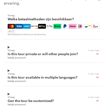
ervaring.
Vraag
Welke betaalmethoden zijn beschikbaar?
Mastercard, Visa, Amex, Discover, Apple Pay, Google Pay
Beschikbaarheid varieert per bestemming
Vraag
1 year ago
Is this tour private or will other people join?
bekijk antwoord
Vraag
1 year ago
Is this tour available in multiple languages?
bekijk antwoord
Vraag
1 year ago
Can the tour be customized?
bekijk antwoord