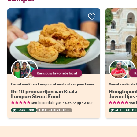
Kies jouw favoriete local
Geniet van Kuala Lumpur met een host van jouw keuze
Geniet van Kuala 
De 10 proeverijen van Kuala
Hoogtepunt
Lumpur: Street Food
Juweeltjes
•
•
365 beoordelingen
€36.72
pp
3 uur
485 
FOOD TOUR
DIRECT BEVESTIGD
CITY HIGHLIG