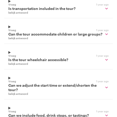
Vraag
1 year ago
Is transportation included in the tour?
bekijk antwoord
Vraag
1 year ago
Can the tour accommodate children or large groups?
bekijk antwoord
Vraag
1 year ago
Is the tour wheelchair accessible?
bekijk antwoord
Vraag
1 year ago
Can we adjust the start time or extend/shorten the
tour?
bekijk antwoord
Vraag
1 year ago
Can we include food, drink stops, or tastings?