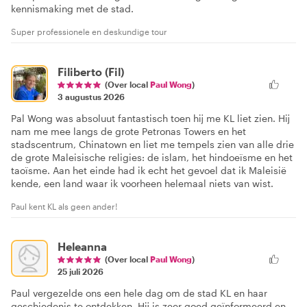
kennismaking met de stad.
Super professionele en deskundige tour
Filiberto (Fil)
(Over local
Paul Wong
)
3 augustus 2026
Pal Wong was absoluut fantastisch toen hij me KL liet zien. Hij
nam me mee langs de grote Petronas Towers en het
stadscentrum, Chinatown en liet me tempels zien van alle drie
de grote Maleisische religies: de islam, het hindoeïsme en het
taoïsme. Aan het einde had ik echt het gevoel dat ik Maleisië
kende, een land waar ik voorheen helemaal niets van wist.
Paul kent KL als geen ander!
Heleanna
(Over local
Paul Wong
)
25 juli 2026
Paul vergezelde ons een hele dag om de stad KL en haar
geschiedenis te ontdekken. Hij is zeer goed geïnformeerd en