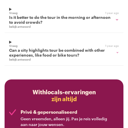
Vraag
1 year ago
Is it better to do the tour in the morning or afternoon
to avoid crowds?
bekijk antwoord
Vraag
1 year ago
Can a city highlights tour be combined with other
experiences, like food or bike tours?
bekijk antwoord
Withlocals-ervaringen
zijn altijd
Privé & gepersonaliseerd
Geen vreemden, alleen jij. Pas je reis volledig
aan naar jouw wensen.