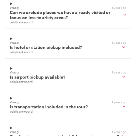
Vraag
1 year ago
Can we exclude places we have already visited or
focus on less touristy areas?
bekijk antwoord
Vraag
1 year ago
Is hotel or station pickup included?
bekijk antwoord
Vraag
1 year ago
Is airport pickup available?
bekijk antwoord
Vraag
1 year ago
Is transportation included in the tour?
bekijk antwoord
Vraag
1 year ago