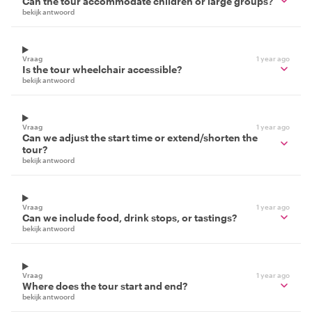
Can the tour accommodate children or large groups?
bekijk antwoord
Vraag
1 year ago
Is the tour wheelchair accessible?
bekijk antwoord
Vraag
1 year ago
Can we adjust the start time or extend/shorten the
tour?
bekijk antwoord
Vraag
1 year ago
Can we include food, drink stops, or tastings?
bekijk antwoord
Vraag
1 year ago
Where does the tour start and end?
bekijk antwoord