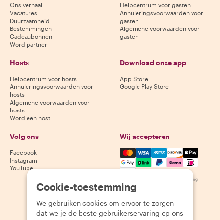
Ons verhaal
Helpcentrum voor gasten
Vacatures
Annuleringsvoorwaarden voor
Duurzaamheid
gasten
Bestemmingen
Algemene voorwaarden voor
Cadeaubonnen
gasten
Word partner
Hosts
Download onze app
Helpcentrum voor hosts
App Store
Annuleringsvoorwaarden voor
Google Play Store
hosts
Algemene voorwaarden voor
hosts
Word een host
Volg ons
Wij accepteren
Mastercard, Visa, Amex, Di
Facebook
Instagram
YouTube
Beschikbaarheid varieert per bestemming
Cookie-toestemming
We gebruiken cookies om ervoor te zorgen
©
2026
Withlocals.com
|
Privacybeleid
|
Cookies
|
Sitemap
dat we je de beste gebruikerservaring op ons