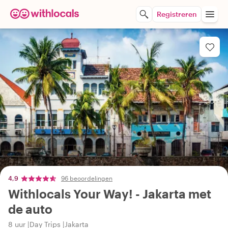
Registreren
4,9
96 beoordelingen
Withlocals Your Way! - Jakarta met
de auto
8 uur
Day Trips
Jakarta