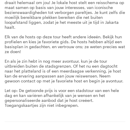
draait helemaal om jou! Je lokale host stelt een reisschema op
maat samen op basis van jouw interesses, van iconische
bezienswaardigheden tot verborgen pareltjes. Je kunt zelfs die
moeilijk bereikbare plekken bereiken die net buiten
loopafstand liggen, zodat je het meeste uit je tijd in Jakarta
haalt.
Elk van de hosts op deze tour heeft andere ideeën. Bekijk hun
profielen en kies je favoriete gids. De hosts hebben altijd een
basisplan in gedachten, en vertrouw ons; ze weten precies wat
ze doen!
En als je zin hebt in nog meer avontuur, kun je de tour
uitbreiden buiten de stadsgrenzen. Of het nu een dagtocht
naar het platteland is of een meerdaagse verkenning, je host
kan de ervaring aanpassen aan jouw reiswensen. Neem
gewoon contact op met je favoriete host en begin je avontuur.
Let op: De getoonde prijs is voor een stadstour van een hele
dag en kan variëren afhankelijk van je wensen en het
gepersonaliseerde aanbod dat je host creëert.
Toegangskaartjes zijn niet inbegrepen.