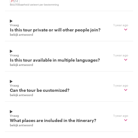
Beschikbaarheid varieert per bestemming
Vraag
1 year ago
Is this tour private or will other people join?
bekijk antwoord
Vraag
1 year ago
Is this tour available in multiple languages?
bekijk antwoord
Vraag
1 year ago
Can the tour be customized?
bekijk antwoord
Vraag
1 year ago
What places are included in the itinerary?
bekijk antwoord