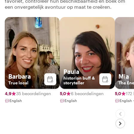
favoriet, controleer hun beschikbaarheid en boek om
een onvergetelijk avontuur op maat te creëren.
Paula
Barbara
Mia
historian buff &
True local
storyteller
The En
4,9
35 beoordelingen
5,0
6 beoordelingen
5,0
172
English
English
English