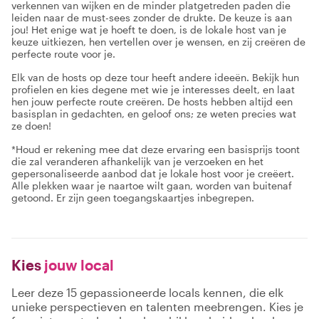
verkennen van wijken en de minder platgetreden paden die
leiden naar de must-sees zonder de drukte. De keuze is aan
jou! Het enige wat je hoeft te doen, is de lokale host van je
keuze uitkiezen, hen vertellen over je wensen, en zij creëren de
perfecte route voor je.
Elk van de hosts op deze tour heeft andere ideeën. Bekijk hun
profielen en kies degene met wie je interesses deelt, en laat
hen jouw perfecte route creëren. De hosts hebben altijd een
basisplan in gedachten, en geloof ons; ze weten precies wat
ze doen!
*Houd er rekening mee dat deze ervaring een basisprijs toont
die zal veranderen afhankelijk van je verzoeken en het
gepersonaliseerde aanbod dat je lokale host voor je creëert.
Alle plekken waar je naartoe wilt gaan, worden van buitenaf
getoond. Er zijn geen toegangskaartjes inbegrepen.
Kies
jouw local
Leer deze 15 gepassioneerde locals kennen, die elk
unieke perspectieven en talenten meebrengen. Kies je