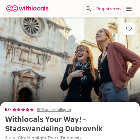
Registreren
5,0
806 beoordelingen
Withlocals Your Way! -
Stadswandeling Dubrovnik
3 uur
City Highlight Tours
Dubrovnik