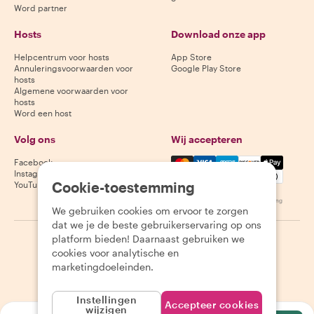
Word partner
Hosts
Download onze app
Helpcentrum voor hosts
App Store
Annuleringsvoorwaarden voor
Google Play Store
hosts
Algemene voorwaarden voor
hosts
Word een host
Volg ons
Wij accepteren
Mastercard, Visa, Amex, Di
Facebook
Instagram
Cookie-toestemming
YouTube
Beschikbaarheid varieert per bestemming
We gebruiken cookies om ervoor te zorgen
dat we je de beste gebruikerservaring op ons
platform bieden! Daarnaast gebruiken we
©
2026
Withlocals.com
|
Privacybeleid
|
Cookies
|
Sitemap
cookies voor analytische en
marketingdoeleinden.
Instellingen
Accepteer cookies
wijzigen