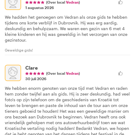
(Over local
Vedran
)
1 augustus 2026
We hadden het genoegen om Vedran als onze gids te hebben
tijdens ons korte verblijf in Dubrovnik. Hij was erg aardig,
deskundig en behulpzaam. We waren een gezin van 6 met 4
kleine kinderen en hij was geweldig in het verzorgen van onze
gezinstour.
Geweldige gids!
Clare
(Over local
Vedran
)
30 juli 2026
We hebben enorm genoten van onze tijd met Vedran en raden
hem zonder twijfel aan als gids. Hij is zeer deskundig, had veel
foto's op zijn telefoon om de geschiedenis van Kroatië tot
leven te brengen en paste de inhoud van de tour aan om onze
tieners geboeid te houden! Het was een geweldige manier om
ons bezoek aan Dubrovnik te beginnen. Vedran heeft ons ook
vriendelijk geholpen met ons autoverhuurbedrijf toen we wat
Kroatische vertaling nodig hadden! Bedankt Vedran, we hopen
dat je hebt genoten van het dansen tijdens het festival in de