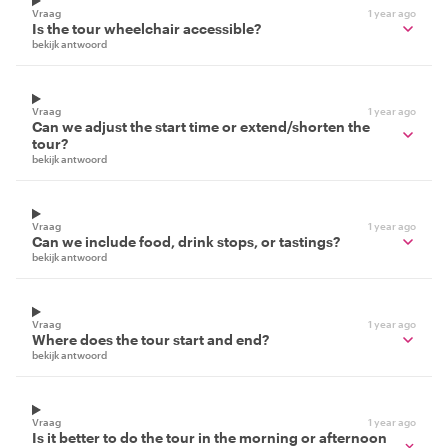
Vraag
1 year ago
Is the tour wheelchair accessible?
bekijk antwoord
Vraag
1 year ago
Can we adjust the start time or extend/shorten the
tour?
bekijk antwoord
Vraag
1 year ago
Can we include food, drink stops, or tastings?
bekijk antwoord
Vraag
1 year ago
Where does the tour start and end?
bekijk antwoord
Vraag
1 year ago
Is it better to do the tour in the morning or afternoon