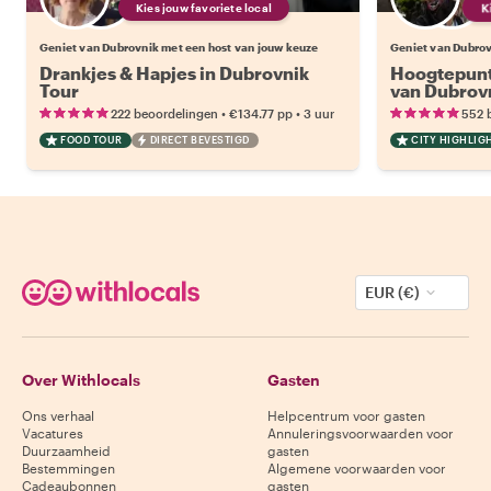
Kies jouw favoriete local
Geniet van Dubrovnik met een host van jouw keuze
Geniet van Dubrov
Drankjes & Hapjes in Dubrovnik
Hoogtepunt
Tour
van Dubrov
•
•
222 beoordelingen
€134.77
pp
3 uur
552 
FOOD TOUR
DIRECT BEVESTIGD
CITY HIGHLIG
EUR (€)
Over Withlocals
Gasten
Ons verhaal
Helpcentrum voor gasten
Vacatures
Annuleringsvoorwaarden voor
Duurzaamheid
gasten
Bestemmingen
Algemene voorwaarden voor
Cadeaubonnen
gasten