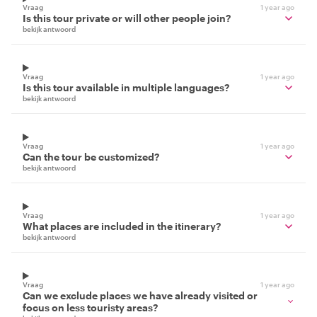
Vraag
1 year ago
Is this tour private or will other people join?
bekijk antwoord
Vraag
1 year ago
Is this tour available in multiple languages?
bekijk antwoord
Vraag
1 year ago
Can the tour be customized?
bekijk antwoord
Vraag
1 year ago
What places are included in the itinerary?
bekijk antwoord
Vraag
1 year ago
Can we exclude places we have already visited or
focus on less touristy areas?