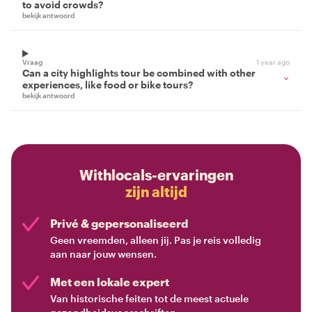
to avoid crowds?
bekijk antwoord
Vraag
1 year ago
Can a city highlights tour be combined with other
experiences, like food or bike tours?
bekijk antwoord
Withlocals-ervaringen
zijn altijd
Privé & gepersonaliseerd
Geen vreemden, alleen jij. Pas je reis volledig
aan naar jouw wensen.
Met een lokale expert
Van historische feiten tot de meest actuele